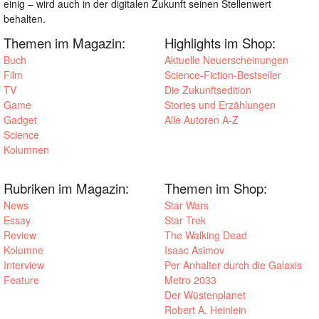
einig – wird auch in der digitalen Zukunft seinen Stellenwert
behalten.
Themen im Magazin:
Highlights im Shop:
Buch
Aktuelle Neuerscheinungen
Film
Science-Fiction-Bestseller
TV
Die Zukunftsedition
Game
Stories und Erzählungen
Gadget
Alle Autoren A-Z
Science
Kolumnen
Rubriken im Magazin:
Themen im Shop:
News
Star Wars
Essay
Star Trek
Review
The Walking Dead
Kolumne
Isaac Asimov
Interview
Per Anhalter durch die Galaxis
Feature
Metro 2033
Der Wüstenplanet
Robert A. Heinlein