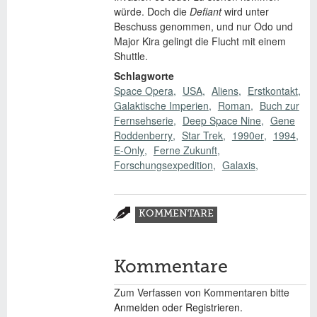
würde. Doch die
Defiant
wird unter
Beschuss genommen, und nur Odo und
Major Kira gelingt die Flucht mit einem
Shuttle.
Schlagworte
Space Opera
USA
Aliens
Erstkontakt
Galaktische Imperien
Roman
Buch zur
Fernsehserie
Deep Space Nine
Gene
Roddenberry
Star Trek
1990er
1994
E-Only
Ferne Zukunft
Forschungsexpedition
Galaxis
Zusatzmaterial
KOMMENTARE
(AKTIVER
REITER)
Kommentare
Zum Verfassen von Kommentaren bitte
Anmelden oder Registrieren.