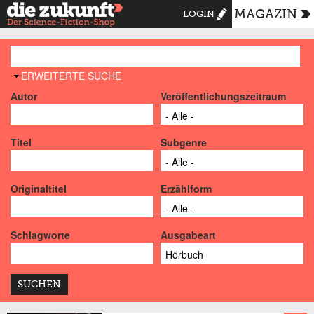
MAGAZIN
LOGIN
AUSBLENDEN
ERWEITERTE SUCHE
Autor
Veröffentlichungszeitraum
Titel
Subgenre
Originaltitel
Erzählform
Schlagworte
Ausgabeart