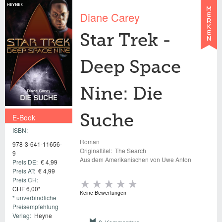
Diane Carey
Star Trek -
Deep Space
Nine: Die
E-Book
Suche
ISBN:
€ 4,99
Roman
978-3-641-11656-
Originaltitel:
The Search
9
Aus dem Amerikanischen von Uwe Anton
Preis DE:
€ 4,99
Preis AT:
€ 4,99
Preis CH:
CHF 6,00*
Keine Bewertungen
* unverbindliche
Preisempfehlung
Verlag:
Heyne