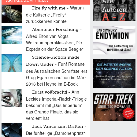
ARTIKEL ZUM THEMA
Warum
Fire fly with me
die Kultserie „Firefly“
zurückkehren könnte
Abenteuer Forschung
Alfred Elton van Vogts
Weltraumopernklassiker „Die
Expedition der Space Beagle“
Science-Fiction made
Fünf Romane
Down Under
des Australischen Schriftstellers
Greg Egan erscheinen im März
2016 bei Heyne im E-Book
Ann
Es ist vollbracht!
Leckies Imperial-Radch-Trilogie
bekommt mit „Das Imperium“
das Grande Finale, das sie
verdient hat
Jack Vance zum Dritten
Die fünfteilige „Dämonenprinz“-