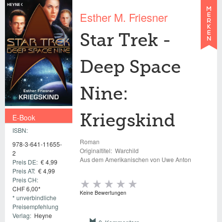
Esther M. Friesner
Star Trek -
Deep Space
Nine:
E-Book
Kriegskind
ISBN:
€ 4,99
Roman
978-3-641-11655-
Originaltitel:
Warchild
2
Aus dem Amerikanischen von Uwe Anton
Preis DE:
€ 4,99
Preis AT:
€ 4,99
Preis CH:
CHF 6,00*
Keine Bewertungen
* unverbindliche
Preisempfehlung
Verlag:
Heyne