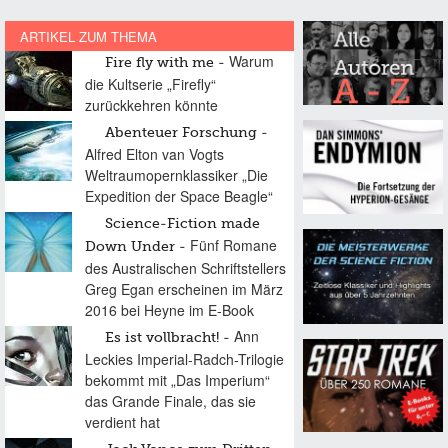
ARTIKEL ZUM THEMA
Warum
Fire fly with me
die Kultserie „Firefly“
zurückkehren könnte
Abenteuer Forschung
Alfred Elton van Vogts
Weltraumopernklassiker „Die
Expedition der Space Beagle“
Science-Fiction made
Fünf Romane
Down Under
des Australischen Schriftstellers
Greg Egan erscheinen im März
2016 bei Heyne im E-Book
Ann
Es ist vollbracht!
Leckies Imperial-Radch-Trilogie
bekommt mit „Das Imperium“
das Grande Finale, das sie
verdient hat