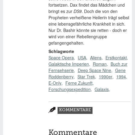
fortsetzen. Dax findet das Mädchen und
bringt es zur
DS9
. Doch die von den
Propheten verheißene Heilerin trägt selbst
eine lebensgefährliche Krankheit in sich.
Nur Dr. Bashir könnte sie retten - doch er
wird von einer Rebellengruppe
gefangengehalten.
Schlagworte
Space Opera
USA
Aliens
Erstkontakt
Galaktische Imperien
Roman
Buch zur
Fernsehserie
Deep Space Nine
Gene
Roddenberry
Star Trek
1990er
1994
E-Only
Ferne Zukunft
Forschungsexpedition
Galaxis
Zusatzmaterial
KOMMENTARE
(AKTIVER
REITER)
Kommentare