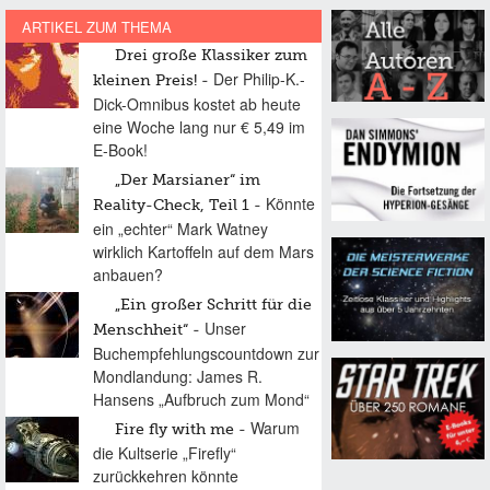
ARTIKEL ZUM THEMA
Drei große Klassiker zum
Der Philip-K.-
kleinen Preis!
Dick-Omnibus kostet ab heute
eine Woche lang nur € 5,49 im
E-Book!
„Der Marsianer“ im
Könnte
Reality-Check, Teil 1
ein „echter“ Mark Watney
wirklich Kartoffeln auf dem Mars
anbauen?
„Ein großer Schritt für die
Unser
Menschheit“
Buchempfehlungscountdown zur
Mondlandung: James R.
Hansens „Aufbruch zum Mond“
Warum
Fire fly with me
die Kultserie „Firefly“
zurückkehren könnte