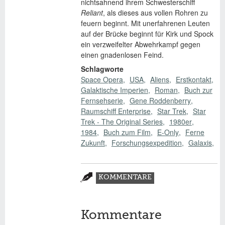
nichtsahnend ihrem Schwesterschiff
Reliant
, als dieses aus vollen Rohren zu
feuern beginnt. Mit unerfahrenen Leuten
auf der Brücke beginnt für Kirk und Spock
ein verzweifelter Abwehrkampf gegen
einen gnadenlosen Feind.
Schlagworte
Space Opera
USA
Aliens
Erstkontakt
Galaktische Imperien
Roman
Buch zur
Fernsehserie
Gene Roddenberry
Raumschiff Enterprise
Star Trek
Star
Trek - The Original Series
1980er
1984
Buch zum Film
E-Only
Ferne
Zukunft
Forschungsexpedition
Galaxis
Zusatzmaterial
KOMMENTARE
(AKTIVER
REITER)
Kommentare