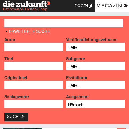
MAGAZIN
LOGIN
AUSBLENDEN
ERWEITERTE SUCHE
Autor
Veröffentlichungszeitraum
Titel
Subgenre
Originaltitel
Erzählform
Schlagworte
Ausgabeart