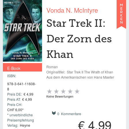
Vonda N. McIntyre
Star Trek II:
Der Zorn des
Khan
Roman
E-Book
Originaltitel:
Star Trek II The Wrath of Khan
ISBN:
€ 4,99
Aus dem Amerikanischen von Hans Maeter
978-3-641-11608-
8
Preis DE:
€ 4,99
Keine Bewertungen
Preis AT:
€ 4,99
Preis CH:
CHF 6,00*
0 Kommentare
* unverbindliche
€ 4,99
Preisempfehlung
Verlag:
Heyne