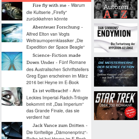
Warum
Fire fly with me
die Kultserie „Firefly“
zurückkehren könnte
Abenteuer Forschung
Alfred Elton van Vogts
Weltraumopernklassiker „Die
Expedition der Space Beagle“
Science-Fiction made
Fünf Romane
Down Under
des Australischen Schriftstellers
Greg Egan erscheinen im März
2016 bei Heyne im E-Book
Ann
Es ist vollbracht!
Leckies Imperial-Radch-Trilogie
bekommt mit „Das Imperium“
das Grande Finale, das sie
verdient hat
Jack Vance zum Dritten
Die fünfteilige „Dämonenprinz“-
Reihe ist bei Heyne im E-Book