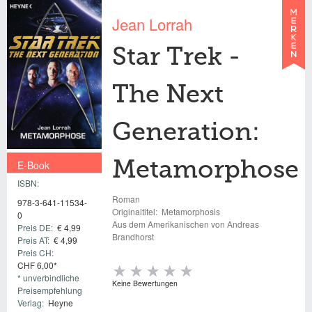
Jean Lorrah
Star Trek -
The Next
Generation:
E-Book
Metamorphose
ISBN:
€ 4,99
Roman
978-3-641-11534-
Originaltitel:
Metamorphosis
0
Aus dem Amerikanischen von Andreas
Preis DE:
€ 4,99
Brandhorst
Preis AT:
€ 4,99
Preis CH:
CHF 6,00*
* unverbindliche
Keine Bewertungen
Preisempfehlung
Verlag:
Heyne