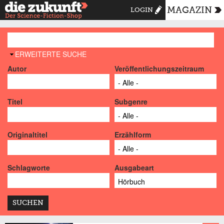
MAGAZIN
LOGIN
AUSBLENDEN
ERWEITERTE SUCHE
Autor
Veröffentlichungszeitraum
Titel
Subgenre
Originaltitel
Erzählform
Schlagworte
Ausgabeart