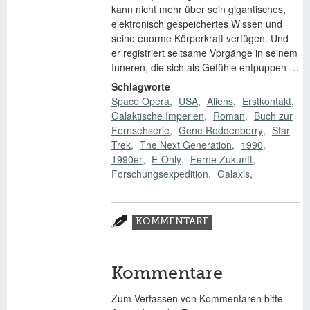
kann nicht mehr über sein gigantisches,
elektronisch gespeichertes Wissen und
seine enorme Körperkraft verfügen. Und
er registriert seltsame Vprgänge in seinem
Inneren, die sich als Gefühle entpuppen …
Schlagworte
Space Opera
USA
Aliens
Erstkontakt
Galaktische Imperien
Roman
Buch zur
Fernsehserie
Gene Roddenberry
Star
Trek
The Next Generation
1990
1990er
E-Only
Ferne Zukunft
Forschungsexpedition
Galaxis
Zusatzmaterial
KOMMENTARE
(AKTIVER
REITER)
Kommentare
Zum Verfassen von Kommentaren bitte