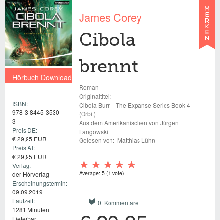
James Corey
Cibola
brennt
Hörbuch Download
Roman
€ 29,95 EUR
Originaltitel:
ISBN:
Cibola Burn - The Expanse Series Book 4
978-3-8445-3530-
(Orbit)
3
Aus dem Amerikanischen von Jürgen
Preis DE:
Langowski
€ 29,95 EUR
Gelesen von:
Matthias Lühn
Preis AT:
€ 29,95 EUR
Verlag:
Average:
5
(
1
vote)
der Hörverlag
Erscheinungstermin:
09.09.2019
Laufzeit:
0 Kommentare
1281 Minuten
Lieferbar