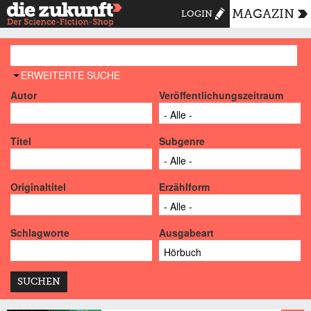
MAGAZIN
LOGIN
AUSBLENDEN
ERWEITERTE SUCHE
Autor
Veröffentlichungszeitraum
Titel
Subgenre
Originaltitel
Erzählform
Schlagworte
Ausgabeart