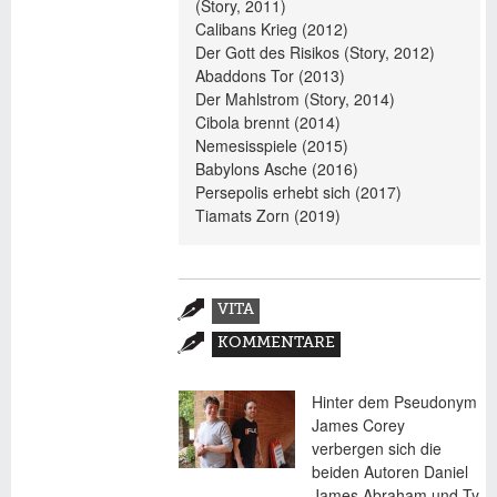
(Story, 2011)
Calibans Krieg (2012)
Der Gott des Risikos (Story, 2012)
Abaddons Tor (2013)
Der Mahlstrom (Story, 2014)
Cibola brennt (2014)
Nemesisspiele (2015)
Babylons Asche (2016)
Persepolis erhebt sich (2017)
Tiamats Zorn (2019)
Zusatzmaterial
VITA
(AKTIVER
KOMMENTARE
REITER)
Hinter dem Pseudonym
James Corey
verbergen sich die
beiden Autoren Daniel
James Abraham und Ty