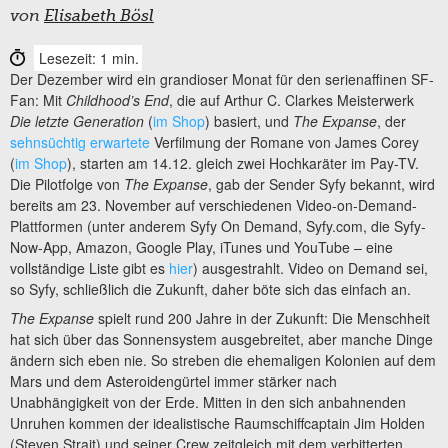
von
Elisabeth Bösl
Lesezeit: 1 min.
Der Dezember wird ein grandioser Monat für den serienaffinen SF-
Fan: Mit
Childhood’s End
, die auf Arthur C. Clarkes Meisterwerk
Die letzte Generation
(
im Shop
) basiert, und
The Expanse
, der
sehnsüchtig erwartete
Verfilmung der Romane von James Corey
(
im Shop
), starten am 14.12. gleich zwei Hochkaräter im Pay-TV.
Die Pilotfolge von
The Expanse
, gab der Sender Syfy bekannt, wird
bereits am 23. November auf verschiedenen Video-on-Demand-
Plattformen (unter anderem Syfy On Demand, Syfy.com, die Syfy-
Now-App, Amazon, Google Play, iTunes und YouTube – eine
vollständige Liste gibt es
hier
) ausgestrahlt. Video on Demand sei,
so Syfy, schließlich die Zukunft, daher böte sich das einfach an.
The Expanse
spielt rund 200 Jahre in der Zukunft: Die Menschheit
hat sich über das Sonnensystem ausgebreitet, aber manche Dinge
ändern sich eben nie. So streben die ehemaligen Kolonien auf dem
Mars und dem Asteroidengürtel immer stärker nach
Unabhängigkeit von der Erde. Mitten in den sich anbahnenden
Unruhen kommen der idealistische Raumschiffcaptain Jim Holden
(Steven Strait) und seiner Crew zeitgleich mit dem verbitterten