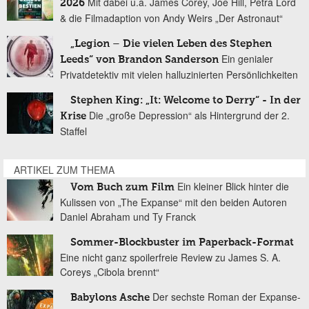
Mit dabei u.a. James Corey, Joe Hill, Petra Lord
2026
& die Filmadaption von Andy Weirs „Der Astronaut“
„Legion – Die vielen Leben des Stephen
Ein genialer
Leeds“ von Brandon Sanderson
Privatdetektiv mit vielen halluzinierten Persönlichkeiten
Stephen King: „It: Welcome to Derry“ - In der
Die „große Depression“ als Hintergrund der 2.
Krise
Staffel
ARTIKEL ZUM THEMA
Ein kleiner Blick hinter die
Vom Buch zum Film
Kulissen von „The Expanse“ mit den beiden Autoren
Daniel Abraham und Ty Franck
Sommer-Blockbuster im Paperback-Format
Eine nicht ganz spoilerfreie Review zu James S. A.
Coreys „Cibola brennt“
Der sechste Roman der Expanse-
Babylons Asche