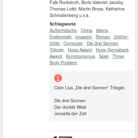
€ 19,99 EUR
Falk Rockstroh, Boris Valentin Jacoby,
Thomas Loibl, Martin Bross, Katharina
Schmalenberg u.v.a.
Schlagworte
Außerirdische
China
Aliens
Erstkontakt
Invasion
Roman
2000er
2006
Computer
Die drei Sonnen
Trilogie
Hugo Award
Hugo Gernsback
Award
Kommunismus
Spiel
Three
Body Problem
Cixin Lius „Die drei Sonnen“ Trilogie:
Die drei Sonnen
Der dunkle Wald
Jenseits der Zeit
Zusatzmaterial