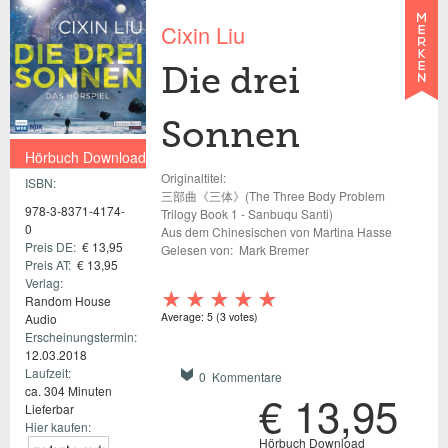
Cixin Liu
Die drei
Sonnen
Hörbuch Download
Originaltitel:
ISBN:
€ 13,95
三部曲《三体》(The Three Body Problem
978-3-8371-4174-
Trilogy Book 1 - Sanbuqu Santi)
0
Aus dem Chinesischen von Martina Hasse
Preis DE:
€ 13,95
Gelesen von:
Mark Bremer
Preis AT:
€ 13,95
Verlag:
Random House
Average:
5
(
3
votes)
Audio
Erscheinungstermin:
12.03.2018
Laufzeit:
0 Kommentare
ca. 304 Minuten
€ 13,95
Lieferbar
Hier kaufen:
Hörbuch Download