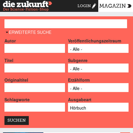
MAGAZIN
LOGIN
AUSBLENDEN
ERWEITERTE SUCHE
Autor
Veröffentlichungszeitraum
Titel
Subgenre
Originaltitel
Erzählform
Schlagworte
Ausgabeart