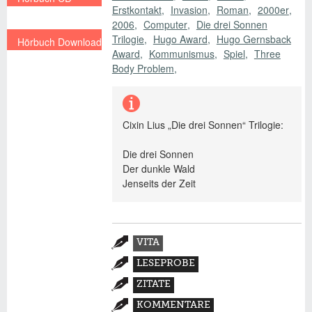
Erstkontakt
Invasion
Roman
2000er
€ 19,99 EUR
2006
Computer
Die drei Sonnen
Trilogie
Hugo Award
Hugo Gernsback
Hörbuch Download
Award
Kommunismus
Spiel
Three
€ 13,95
Body Problem
Cixin Lius „Die drei Sonnen“ Trilogie:
Die drei Sonnen
Der dunkle Wald
Jenseits der Zeit
Zusatzmaterial
VITA
(AKTIVER
LESEPROBE
REITER)
ZITATE
KOMMENTARE