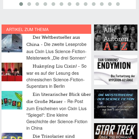
ARTIKEL ZUM THEMA
Der Weltbestseller aus
Die zweite Leseprobe
China
aus Cixin Lius Science-Fiction-
Meisterwerk „Die drei Sonnen“
So
Huānyíng Liu Cixin!
war es auf der Lesung des
chinesischen Science-Fiction-
Superstars in Berlin
Ein literarischer Blick über
Re-Post
die Große Mauer
zum Erscheinen von Cixin Lius
"Spiegel": Eine kleine
Geschichte der Science-Fiction
in China
Die Trisolarier sind