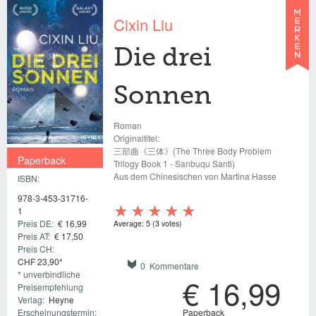
Cixin Liu
Die drei
Sonnen
Roman
Originaltitel:
三部曲《三体》(The Three Body Problem
Paperback
Trilogy Book 1 - Sanbuqu Santi)
Aus dem Chinesischen von Martina Hasse
ISBN:
€ 16,99
978-3-453-31716-
1
Preis DE:
€ 16,99
Average:
5
(
3
votes)
Preis AT:
€ 17,50
Preis CH:
CHF 23,90*
0 Kommentare
* unverbindliche
€ 16,99
Preisempfehlung
Verlag:
Heyne
Paperback
Erscheinungstermin: