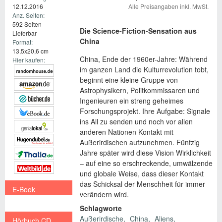
Alle Preisangaben inkl. MwSt.
12.12.2016
Anz. Seiten:
592 Seiten
Die Science-Fiction-Sensation aus
Lieferbar
China
Format:
13,5x20,6 cm
China, Ende der 1960er-Jahre: Während
Hier kaufen:
im ganzen Land die Kulturrevolution tobt,
beginnt eine kleine Gruppe von
Astrophysikern, Politkommissaren und
Ingenieuren ein streng geheimes
Forschungsprojekt. Ihre Aufgabe: Signale
ins All zu senden und noch vor allen
anderen Nationen Kontakt mit
Außerirdischen aufzunehmen. Fünfzig
Jahre später wird diese Vision Wirklichkeit
– auf eine so erschreckende, umwälzende
und globale Weise, dass dieser Kontakt
das Schicksal der Menschheit für immer
E-Book
verändern wird.
€ 13,99
Schlagworte
Außerirdische
China
Aliens
Hörbuch CD