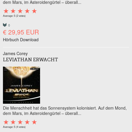
dem Mars, im Asteroidengürtel – überall...
Average:
5
(
2
votes)
0
€ 29,95 EUR
Hörbuch Download
James Corey
LEVIATHAN ERWACHT
Die Menschheit hat das Sonnensystem kolonisiert. Auf dem Mond,
dem Mars, im Asteroidengürtel – überall...
Average:
5
(
4
votes)