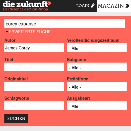
MAGAZIN
LOGIN
AUSBLENDEN
ERWEITERTE SUCHE
Autor
Veröffentlichungszeitraum
Titel
Subgenre
Originaltitel
Erzählform
Schlagworte
Ausgabeart