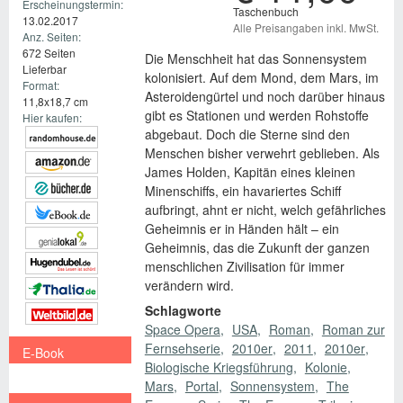
Erscheinungstermin:
Taschenbuch
13.02.2017
Alle Preisangaben inkl. MwSt.
Anz. Seiten:
672 Seiten
Die Menschheit hat das Sonnensystem
Lieferbar
kolonisiert. Auf dem Mond, dem Mars, im
Format:
Asteroidengürtel und noch darüber hinaus
11,8x18,7 cm
gibt es Stationen und werden Rohstoffe
Hier kaufen:
abgebaut. Doch die Sterne sind den
Menschen bisher verwehrt geblieben. Als
James Holden, Kapitän eines kleinen
Minenschiffs, ein havariertes Schiff
aufbringt, ahnt er nicht, welch gefährliches
Geheimnis er in Händen hält – ein
Geheimnis, das die Zukunft der ganzen
menschlichen Zivilisation für immer
verändern wird.
Schlagworte
Space Opera
USA
Roman
Roman zur
Fernsehserie
2010er
2011
2010er
E-Book
Biologische Kriegsführung
Kolonie
€ 9,99
Mars
Portal
Sonnensystem
The