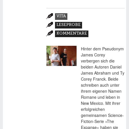
Zusatzmaterial
VITA
(AKTIVER
LESEPROBE
REITER)
KOMMENTARE
Hinter dem Pseudonym
James Corey
verbergen sich die
beiden Autoren Daniel
James Abraham und Ty
Corey Franck. Beide
schreiben auch unter
ihrem eigenen Namen
Romane und leben in
New Mexico. Mit ihrer
erfolgreichen
gemeinsamen Science-
Fiction-Serie »The
Expanse« haben sie