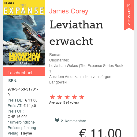
James Corey
Leviathan
erwacht
Roman
Originaltitel:
Leviathan Wakes (The Expanse Series Book
1)
Taschenbuch
Aus dem Amerikanischen von Jürgen
ISBN:
€ 11,00
Langowski
978-3-453-31781-
9
Preis DE:
€ 11,00
Average:
5
(
4
votes)
Preis AT:
€ 11,40
Preis CH:
CHF 16,90*
2 Kommentare
* unverbindliche
€ 11,00
Preisempfehlung
Verlag:
Heyne