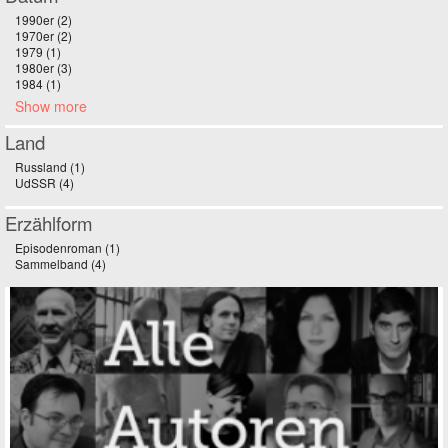
1990er (2)
Apply 1990er filter
1970er (2)
Apply 1970er filter
1979 (1)
Apply 1979 filter
1980er (3)
Apply 1980er filter
1984 (1)
Apply 1984 filter
Show more
Land
Russland (1)
Apply Russland filter
UdSSR (4)
Apply UdSSR filter
Erzählform
Episodenroman (1)
Apply Episodenroman filter
Sammelband (4)
Apply Sammelband filter