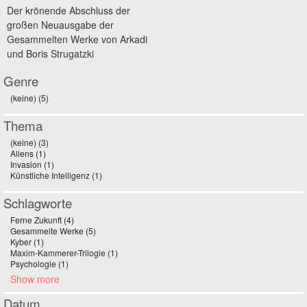
Der krönende Abschluss der
großen Neuausgabe der
Gesammelten Werke von Arkadi
und Boris Strugatzki
Genre
(keine) (5)
Apply (keine) filter
Thema
(keine) (3)
Apply (keine) filter
Aliens (1)
Apply Aliens filter
Invasion (1)
Apply Invasion filter
Künstliche Intelligenz (1)
Apply Künstliche Intelligenz filter
Schlagworte
Ferne Zukunft (4)
Apply Ferne Zukunft filter
Gesammelte Werke (5)
Apply Gesammelte Werke filter
Kyber (1)
Apply Kyber filter
Maxim-Kammerer-Trilogie (1)
Apply Maxim-Kammerer-Trilogie filter
Psychologie (1)
Apply Psychologie filter
Show more
Datum