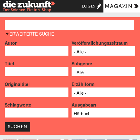
MAGAZIN
LOGIN
AUSBLENDEN
ERWEITERTE SUCHE
Autor
Veröffentlichungszeitraum
Titel
Subgenre
Originaltitel
Erzählform
Schlagworte
Ausgabeart