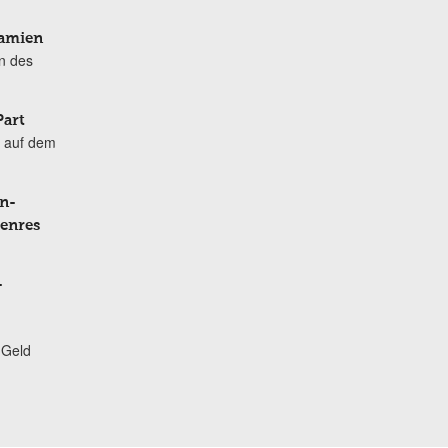
Damien
n des
Part
 auf dem
n-
Genres
-
 Geld