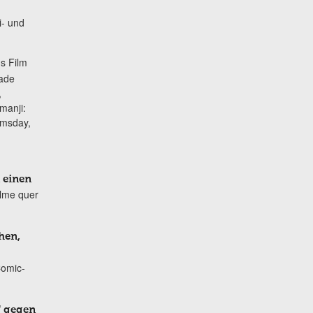
i- und
s Film
lade
,
manji:
omsday,
 einen
ilme quer
hen,
Comic-
f gegen