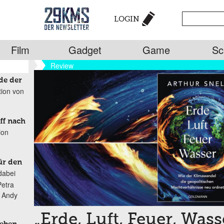
LOGIN
Film
Gadget
Game
Sc
Review
de der
tion von
ff nach
ion
ür den
dabei
Petra
n Andy
„Erde, Luft, Feuer, Wass