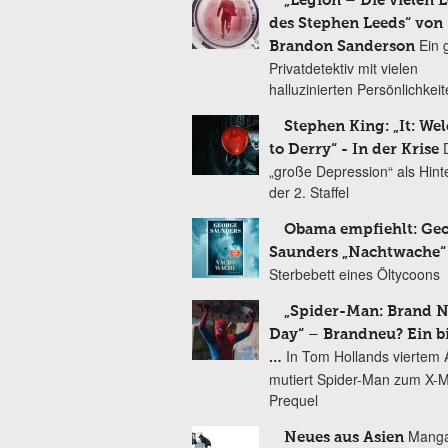
„Legion – Die vielen 
des Stephen Leeds“ von
Ein 
Brandon Sanderson
Privatdetektiv mit vielen
halluzinierten Persönlichkei
Stephen King: „It: We
to Derry“ - In der Krise
„große Depression“ als Hint
der 2. Staffel
Obama empfiehlt: Ge
Saunders „Nachtwache“
Sterbebett eines Öltycoons
„Spider-Man: Brand 
Day“ – Brandneu? Ein b
In Tom Hollands viertem Au
…
mutiert Spider-Man zum X-
Prequel
Manga
Neues aus Asien