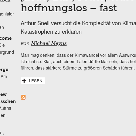
Leben
hoffnungslos – fast
genialer
Arthur Snell versucht die Komplexität von Kli
ten
Katastrophen zu erklären
lcome
von
Michael Meyns
Die
ergrund
Man mag denken, dass der Klimawandel vor allem Auswirk
ist nicht so. Klar, auch einem Laien dürfte klar sein, dass
führen, dass stärkere Stürme zu größeren Schäden führen, 
orge
Am
LESEN
New
isschen
ftritt
Men-
-,