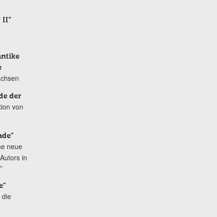
 II“
antike
e
achsen
de der
tion von
ade“
ne neue
Autors in
“
e“
 die