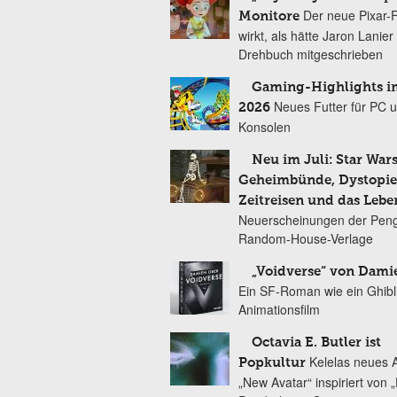
Der neue Pixar-
Monitore
wirkt, als hätte Jaron Lanie
Drehbuch mitgeschrieben
Gaming-Highlights im
Neues Futter für PC 
2026
Konsolen
Neu im Juli: Star Wars
Geheimbünde, Dystopien
Zeitreisen und das Lebe
Neuerscheinungen der Peng
Random-House-Verlage
„Voidverse“ von Dami
Ein SF-Roman wie ein Ghibl
Animationsfilm
Octavia E. Butler ist
Kelelas neues 
Popkultur
„New Avatar“ inspiriert von 