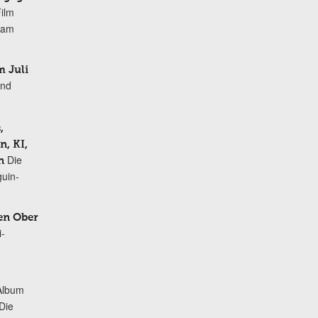
Film
r am
 Juli
und
,
, KI,
Die
n
uin-
en Ober
i-
Album
„Die