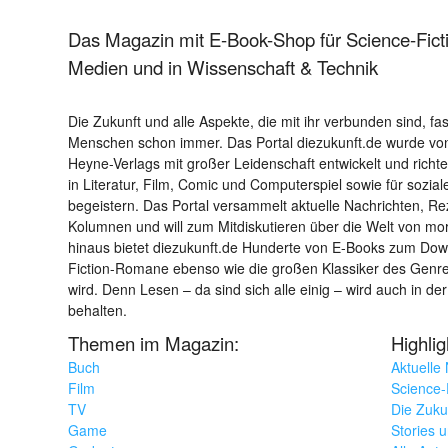
Das Magazin mit E-Book-Shop für Science-Ficti
Medien und in Wissenschaft & Technik
Die Zukunft und alle Aspekte, die mit ihr verbunden sind, fa
Menschen schon immer. Das Portal diezukunft.de wurde von
Heyne-Verlags mit großer Leidenschaft entwickelt und richtet 
in Literatur, Film, Comic und Computerspiel sowie für sozia
begeistern. Das Portal versammelt aktuelle Nachrichten, R
Kolumnen und will zum Mitdiskutieren über die Welt von m
hinaus bietet diezukunft.de Hunderte von E-Books zum Down
Fiction-Romane ebenso wie die großen Klassiker des Genres 
wird. Denn Lesen – da sind sich alle einig – wird auch in der
behalten.
Themen im Magazin:
Highli
Buch
Aktuelle
Film
Science-F
TV
Die Zuku
Game
Stories 