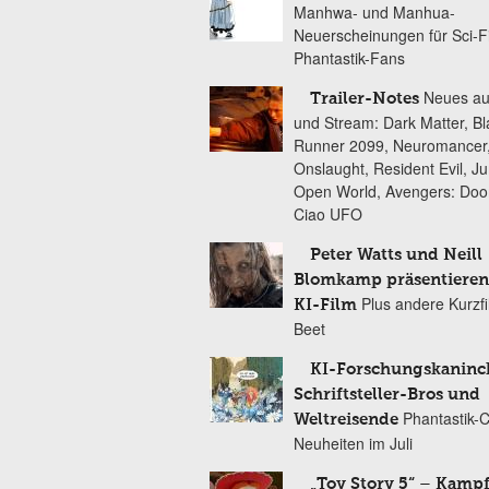
Manhwa- und Manhua-
Neuerscheinungen für Sci-F
Phantastik-Fans
Neues au
Trailer-Notes
und Stream: Dark Matter, B
Runner 2099, Neuromancer
Onslaught, Resident Evil, Ju
Open World, Avengers: Do
Ciao UFO
Peter Watts und Neill
Blomkamp präsentieren
Plus andere Kurzf
KI-Film
Beet
KI-Forschungskaninc
Schriftsteller-Bros und
Phantastik-
Weltreisende
Neuheiten im Juli
„Toy Story 5“ – Kamp