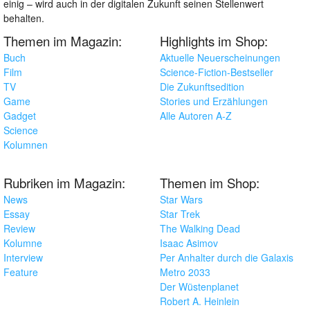
einig – wird auch in der digitalen Zukunft seinen Stellenwert
behalten.
Themen im Magazin:
Highlights im Shop:
Buch
Aktuelle Neuerscheinungen
Film
Science-Fiction-Bestseller
TV
Die Zukunftsedition
Game
Stories und Erzählungen
Gadget
Alle Autoren A-Z
Science
Kolumnen
Rubriken im Magazin:
Themen im Shop:
News
Star Wars
Essay
Star Trek
Review
The Walking Dead
Kolumne
Isaac Asimov
Interview
Per Anhalter durch die Galaxis
Feature
Metro 2033
Der Wüstenplanet
Robert A. Heinlein