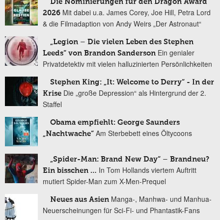
Die Nominierungen für den Dragon Award
Mit dabei u.a. James Corey, Joe Hill, Petra Lord
2026
& die Filmadaption von Andy Weirs „Der Astronaut“
„Legion – Die vielen Leben des Stephen
Ein genialer
Leeds“ von Brandon Sanderson
Privatdetektiv mit vielen halluzinierten Persönlichkeiten
Stephen King: „It: Welcome to Derry“ - In der
Die „große Depression“ als Hintergrund der 2.
Krise
Staffel
Obama empfiehlt: George Saunders
Am Sterbebett eines Öltycoons
„Nachtwache“
„Spider-Man: Brand New Day“ – Brandneu?
In Tom Hollands viertem Auftritt
Ein bisschen …
mutiert Spider-Man zum X-Men-Prequel
Manga-, Manhwa- und Manhua-
Neues aus Asien
Neuerscheinungen für Sci-Fi- und Phantastik-Fans