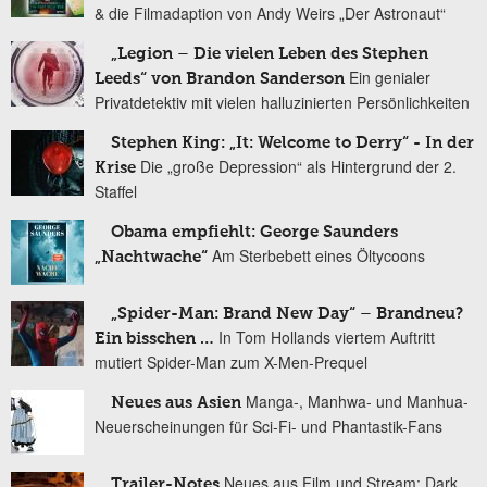
& die Filmadaption von Andy Weirs „Der Astronaut“
„Legion – Die vielen Leben des Stephen
Ein genialer
Leeds“ von Brandon Sanderson
Privatdetektiv mit vielen halluzinierten Persönlichkeiten
Stephen King: „It: Welcome to Derry“ - In der
Die „große Depression“ als Hintergrund der 2.
Krise
Staffel
Obama empfiehlt: George Saunders
Am Sterbebett eines Öltycoons
„Nachtwache“
„Spider-Man: Brand New Day“ – Brandneu?
In Tom Hollands viertem Auftritt
Ein bisschen …
mutiert Spider-Man zum X-Men-Prequel
Manga-, Manhwa- und Manhua-
Neues aus Asien
Neuerscheinungen für Sci-Fi- und Phantastik-Fans
Neues aus Film und Stream: Dark
Trailer-Notes