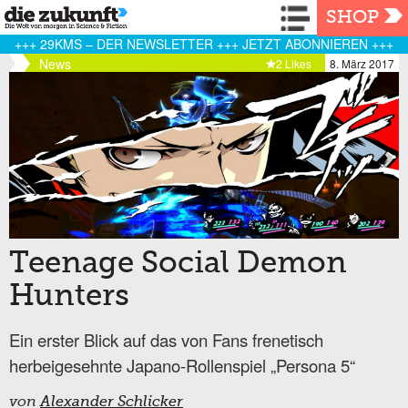
Navigation
SHOP
+++ 29KMS – DER NEWSLETTER +++ JETZT ABONNIEREN +++
News
2 Likes
8. März 2017
Teenage Social Demon
Hunters
Ein erster Blick auf das von Fans frenetisch
herbeigesehnte Japano-Rollenspiel „Persona 5“
von
Alexander Schlicker