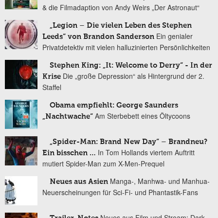
& die Filmadaption von Andy Weirs „Der Astronaut“
„Legion – Die vielen Leben des Stephen
Ein genialer
Leeds“ von Brandon Sanderson
Privatdetektiv mit vielen halluzinierten Persönlichkeiten
Stephen King: „It: Welcome to Derry“ - In der
Die „große Depression“ als Hintergrund der 2.
Krise
Staffel
Obama empfiehlt: George Saunders
Am Sterbebett eines Öltycoons
„Nachtwache“
„Spider-Man: Brand New Day“ – Brandneu?
In Tom Hollands viertem Auftritt
Ein bisschen …
mutiert Spider-Man zum X-Men-Prequel
Manga-, Manhwa- und Manhua-
Neues aus Asien
Neuerscheinungen für Sci-Fi- und Phantastik-Fans
Neues aus Film und Stream: Dark