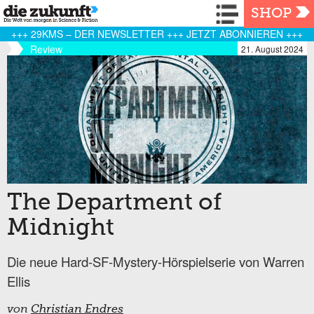
Navigation
SHOP
+++ 29KMS – DER NEWSLETTER +++ JETZT ABONNIEREN +++
Review
21. August 2024
The Department of
Midnight
Die neue Hard-SF-Mystery-Hörspielserie von Warren
Ellis
von
Christian Endres