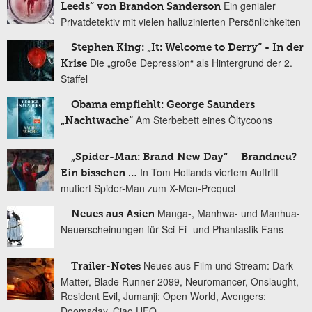
Ein genialer
Leeds“ von Brandon Sanderson
Privatdetektiv mit vielen halluzinierten Persönlichkeiten
Stephen King: „It: Welcome to Derry“ - In der
Die „große Depression“ als Hintergrund der 2.
Krise
Staffel
Obama empfiehlt: George Saunders
Am Sterbebett eines Öltycoons
„Nachtwache“
„Spider-Man: Brand New Day“ – Brandneu?
In Tom Hollands viertem Auftritt
Ein bisschen …
mutiert Spider-Man zum X-Men-Prequel
Manga-, Manhwa- und Manhua-
Neues aus Asien
Neuerscheinungen für Sci-Fi- und Phantastik-Fans
Neues aus Film und Stream: Dark
Trailer-Notes
Matter, Blade Runner 2099, Neuromancer, Onslaught,
Resident Evil, Jumanji: Open World, Avengers:
Doomsday, Ciao UFO