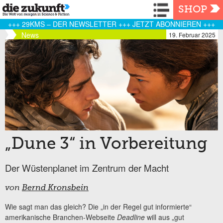
Navigation
SHOP
+++ 29KMS – DER NEWSLETTER +++ JETZT ABONNIEREN +++
News
19. Februar 2025
„Dune 3“ in Vorbereitung
Der Wüstenplanet im Zentrum der Macht
von
Bernd Kronsbein
Wie sagt man das gleich? Die „in der Regel gut informierte“
amerikanische Branchen-Webseite
Deadline
will aus „gut