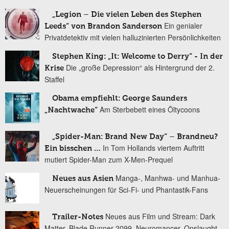
„Legion – Die vielen Leben des Stephen
Ein genialer
Leeds“ von Brandon Sanderson
Privatdetektiv mit vielen halluzinierten Persönlichkeiten
Stephen King: „It: Welcome to Derry“ - In der
Die „große Depression“ als Hintergrund der 2.
Krise
Staffel
Obama empfiehlt: George Saunders
Am Sterbebett eines Öltycoons
„Nachtwache“
„Spider-Man: Brand New Day“ – Brandneu?
In Tom Hollands viertem Auftritt
Ein bisschen …
mutiert Spider-Man zum X-Men-Prequel
Manga-, Manhwa- und Manhua-
Neues aus Asien
Neuerscheinungen für Sci-Fi- und Phantastik-Fans
Neues aus Film und Stream: Dark
Trailer-Notes
Matter, Blade Runner 2099, Neuromancer, Onslaught,