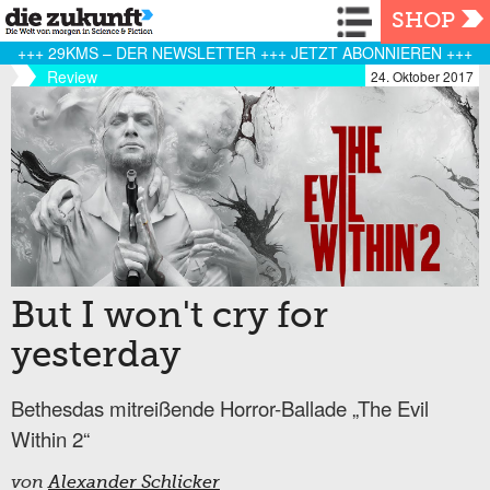
Navigation
SHOP
+++ 29KMS – DER NEWSLETTER +++ JETZT ABONNIEREN +++
Review
24. Oktober 2017
But I won't cry for
yesterday
Bethesdas mitreißende Horror-Ballade „The Evil
Within 2“
von
Alexander Schlicker