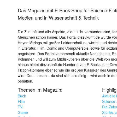
Das Magazin mit E-Book-Shop für Science-Ficti
Medien und in Wissenschaft & Technik
Die Zukunft und alle Aspekte, die mit ihr verbunden sind, fa
Menschen schon immer. Das Portal diezukunft.de wurde von
Heyne-Verlags mit großer Leidenschaft entwickelt und richtet 
in Literatur, Film, Comic und Computerspiel sowie für sozia
begeistern. Das Portal versammelt aktuelle Nachrichten, R
Kolumnen und will zum Mitdiskutieren über die Welt von m
hinaus bietet diezukunft.de Hunderte von E-Books zum Down
Fiction-Romane ebenso wie die großen Klassiker des Genres 
wird. Denn Lesen – da sind sich alle einig – wird auch in der
behalten.
Themen im Magazin:
Highli
Buch
Aktuelle
Film
Science-F
TV
Die Zuku
Game
Stories 