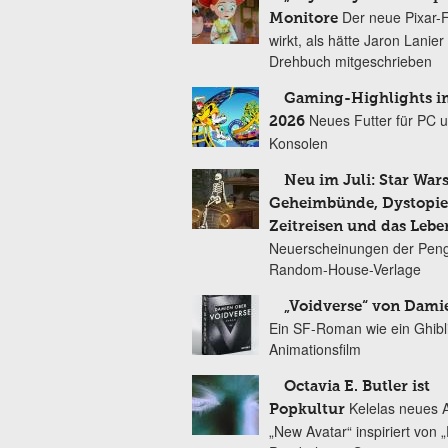
Der neue Pixar-
Monitore
wirkt, als hätte Jaron Lanie
Drehbuch mitgeschrieben
Gaming-Highlights im
Neues Futter für PC 
2026
Konsolen
Neu im Juli: Star Wars
Geheimbünde, Dystopien
Zeitreisen und das Lebe
Neuerscheinungen der Peng
Random-House-Verlage
„Voidverse“ von Dami
Ein SF-Roman wie ein Ghibl
Animationsfilm
Octavia E. Butler ist
Kelelas neues 
Popkultur
„New Avatar“ inspiriert von 