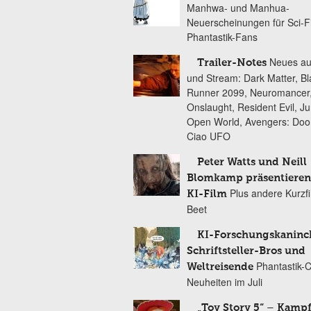
Manhwa- und Manhua-
Neuerscheinungen für Sci-F
Phantastik-Fans
Neues au
Trailer-Notes
und Stream: Dark Matter, B
Runner 2099, Neuromancer
Onslaught, Resident Evil, Ju
Open World, Avengers: Do
Ciao UFO
Peter Watts und Neill
Blomkamp präsentieren
Plus andere Kurzf
KI-Film
Beet
KI-Forschungskaninc
Schriftsteller-Bros und
Phantastik-
Weltreisende
Neuheiten im Juli
„Toy Story 5“ – Kamp