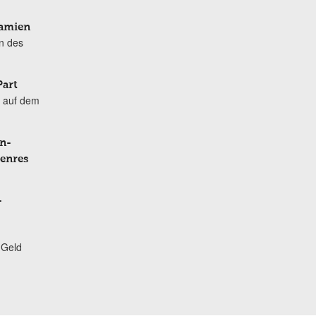
Damien
n des
Part
 auf dem
n-
Genres
-
 Geld