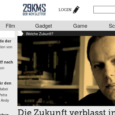
LOGIN
Film
Gadget
Game
Sc
Welche Zukunft?
de der
tion von
ff nach
ion
ür den
dabei
Petra
n Andy
Die Zukunft verblasst 