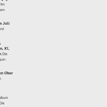
Film
r am
 Juli
und
,
, KI,
Die
n
uin-
en Ober
i-
Album
„Die