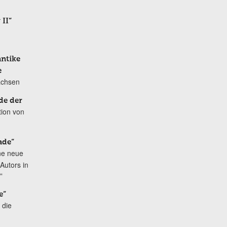
 II“
antike
e
achsen
de der
tion von
ade“
ne neue
Autors in
“
e“
 die