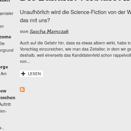
Leben
Unaufhörlich wird die Science-Fiction von der W
genialer
das mit uns?
ten
von
Sascha Mamczak
lcome
Auch auf die Gefahr hin, dass es etwas albern wirkt, habe 
Die
Vorschlag einzureichen, wie man das Zeitalter, in dem wir 
ergrund
deshalb, weil einerseits das Kandidatenfeld schon rappelvol
von...
orge
Am
LESEN
New
isschen
ftritt
Men-
-,