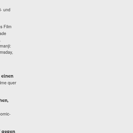
i- und
s Film
lade
,
manji:
omsday,
 einen
ilme quer
hen,
Comic-
f gegen