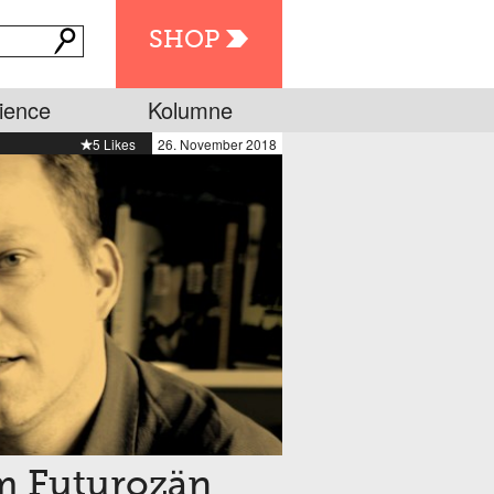
SHOP
ience
Kolumne
5 Likes
26. November 2018
im Futurozän