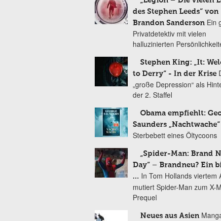
„Legion – Die vielen 
des Stephen Leeds“ von
Ein 
Brandon Sanderson
Privatdetektiv mit vielen
halluzinierten Persönlichkei
Stephen King: „It: We
to Derry“ - In der Krise
„große Depression“ als Hint
der 2. Staffel
Obama empfiehlt: Ge
Saunders „Nachtwache“
Sterbebett eines Öltycoons
„Spider-Man: Brand 
Day“ – Brandneu? Ein b
In Tom Hollands viertem Au
…
mutiert Spider-Man zum X-
Prequel
Manga
Neues aus Asien