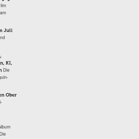
Film
r am
 Juli
und
,
, KI,
Die
n
uin-
en Ober
i-
Album
„Die