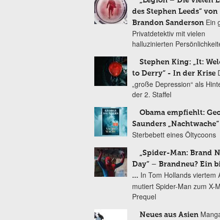
„Legion – Die vielen 
des Stephen Leeds“ von
Ein 
Brandon Sanderson
Privatdetektiv mit vielen
halluzinierten Persönlichkei
Stephen King: „It: We
to Derry“ - In der Krise
„große Depression“ als Hint
der 2. Staffel
Obama empfiehlt: Ge
Saunders „Nachtwache“
Sterbebett eines Öltycoons
„Spider-Man: Brand 
Day“ – Brandneu? Ein b
In Tom Hollands viertem Au
…
mutiert Spider-Man zum X-
Prequel
Manga
Neues aus Asien