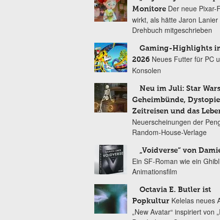
Der neue Pixar-
Monitore
wirkt, als hätte Jaron Lanie
Drehbuch mitgeschrieben
Gaming-Highlights im
Neues Futter für PC 
2026
Konsolen
Neu im Juli: Star Wars
Geheimbünde, Dystopien
Zeitreisen und das Lebe
Neuerscheinungen der Peng
Random-House-Verlage
„Voidverse“ von Dami
Ein SF-Roman wie ein Ghibl
Animationsfilm
Octavia E. Butler ist
Kelelas neues 
Popkultur
„New Avatar“ inspiriert von 