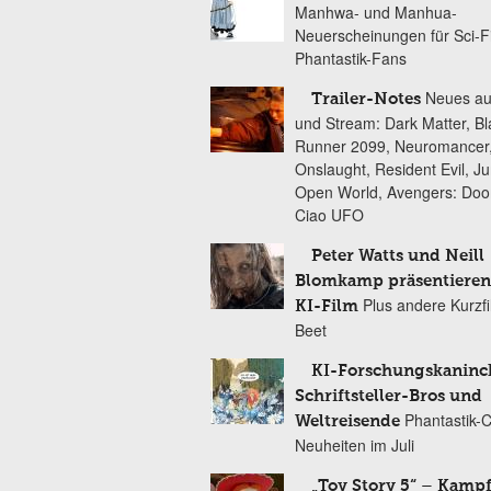
Manhwa- und Manhua-
Neuerscheinungen für Sci-F
Phantastik-Fans
Neues au
Trailer-Notes
und Stream: Dark Matter, B
Runner 2099, Neuromancer
Onslaught, Resident Evil, Ju
Open World, Avengers: Do
Ciao UFO
Peter Watts und Neill
Blomkamp präsentieren
Plus andere Kurzf
KI-Film
Beet
KI-Forschungskaninc
Schriftsteller-Bros und
Phantastik-
Weltreisende
Neuheiten im Juli
„Toy Story 5“ – Kamp