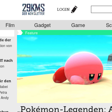
LOGIN
Film
Gadget
Game
Sc
Feature
de der
tion von
ff nach
ion
ür den
dabei
Petra
n Andy
„Pokémon-Legenden: A