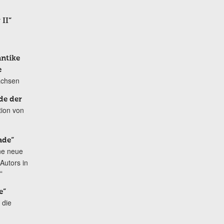
 II“
antike
e
achsen
de der
tion von
ade“
ne neue
Autors in
“
e“
 die