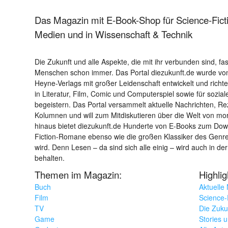
Das Magazin mit E-Book-Shop für Science-Ficti
Medien und in Wissenschaft & Technik
Die Zukunft und alle Aspekte, die mit ihr verbunden sind, fa
Menschen schon immer. Das Portal diezukunft.de wurde von
Heyne-Verlags mit großer Leidenschaft entwickelt und richtet 
in Literatur, Film, Comic und Computerspiel sowie für sozia
begeistern. Das Portal versammelt aktuelle Nachrichten, R
Kolumnen und will zum Mitdiskutieren über die Welt von m
hinaus bietet diezukunft.de Hunderte von E-Books zum Down
Fiction-Romane ebenso wie die großen Klassiker des Genres 
wird. Denn Lesen – da sind sich alle einig – wird auch in der
behalten.
Themen im Magazin:
Highli
Buch
Aktuelle
Film
Science-F
TV
Die Zuku
Game
Stories 