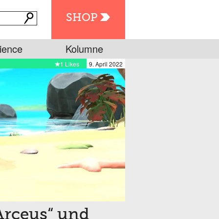
SHOP
ience
Kolumne
1 Likes
9. April 2022
rceus“ und