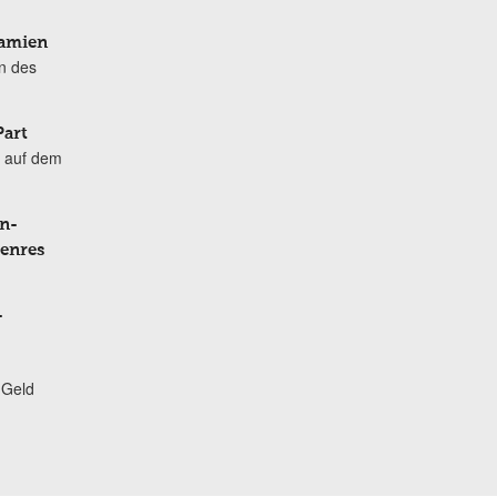
Damien
n des
Part
 auf dem
n-
Genres
-
 Geld