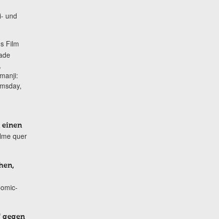
i- und
s Film
lade
,
manji:
omsday,
 einen
ilme quer
hen,
Comic-
f gegen