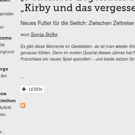
Leben
„Kirby und das vergess
genialer
Neues Futter für die Switch: Zwischen Zeitreis
ten
von
Sonja Stöhr
lcome
Die
Es gibt diese Momente im Geekleben, da ist man wieder Kin
ergrund
genauso fühlen. Denn im ersten Quartal dieses Jahres hat 
Franchises ein neues Spiel spendiert – und beide setzen fü
orge
Am
...
LESEN
New
isschen
ftritt
Men-
-,