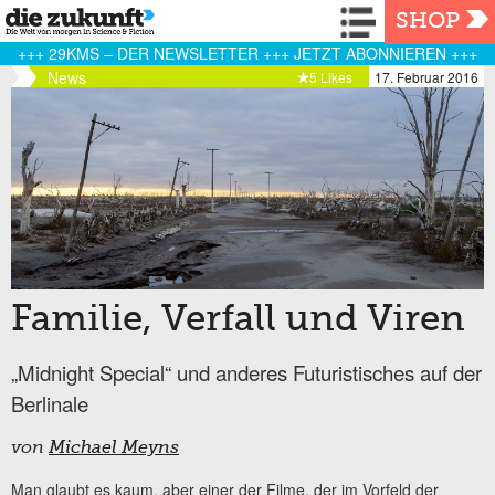
Navigation
SHOP
+++ 29KMS – DER NEWSLETTER +++ JETZT ABONNIEREN +++
News
5 Likes
17. Februar 2016
Familie, Verfall und Viren
„Midnight Special“ und anderes Futuristisches auf der
Berlinale
von
Michael Meyns
Man glaubt es kaum, aber einer der Filme, der im Vorfeld der