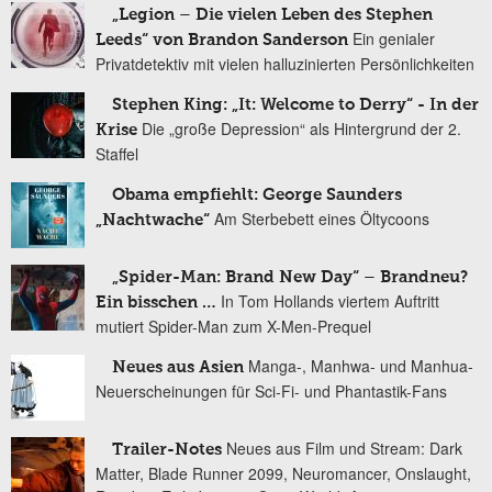
„Legion – Die vielen Leben des Stephen
Ein genialer
Leeds“ von Brandon Sanderson
Privatdetektiv mit vielen halluzinierten Persönlichkeiten
Stephen King: „It: Welcome to Derry“ - In der
Die „große Depression“ als Hintergrund der 2.
Krise
Staffel
Obama empfiehlt: George Saunders
Am Sterbebett eines Öltycoons
„Nachtwache“
„Spider-Man: Brand New Day“ – Brandneu?
In Tom Hollands viertem Auftritt
Ein bisschen …
mutiert Spider-Man zum X-Men-Prequel
Manga-, Manhwa- und Manhua-
Neues aus Asien
Neuerscheinungen für Sci-Fi- und Phantastik-Fans
Neues aus Film und Stream: Dark
Trailer-Notes
Matter, Blade Runner 2099, Neuromancer, Onslaught,