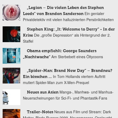
„Legion – Die vielen Leben des Stephen
Ein genialer
Leeds“ von Brandon Sanderson
Privatdetektiv mit vielen halluzinierten Persönlichkeiten
Stephen King: „It: Welcome to Derry“ - In der
Die „große Depression“ als Hintergrund der 2.
Krise
Staffel
Obama empfiehlt: George Saunders
Am Sterbebett eines Öltycoons
„Nachtwache“
„Spider-Man: Brand New Day“ – Brandneu?
In Tom Hollands viertem Auftritt
Ein bisschen …
mutiert Spider-Man zum X-Men-Prequel
Manga-, Manhwa- und Manhua-
Neues aus Asien
Neuerscheinungen für Sci-Fi- und Phantastik-Fans
Neues aus Film und Stream: Dark
Trailer-Notes
Matter, Blade Runner 2099, Neuromancer, Onslaught,