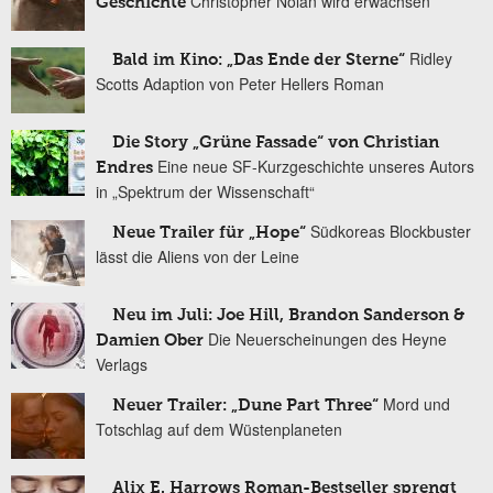
Christopher Nolan wird erwachsen
Geschichte
Ridley
Bald im Kino: „Das Ende der Sterne“
Scotts Adaption von Peter Hellers Roman
Die Story „Grüne Fassade“ von Christian
Eine neue SF-Kurzgeschichte unseres Autors
Endres
in „Spektrum der Wissenschaft“
Südkoreas Blockbuster
Neue Trailer für „Hope“
lässt die Aliens von der Leine
Neu im Juli: Joe Hill, Brandon Sanderson &
Die Neuerscheinungen des Heyne
Damien Ober
Verlags
Mord und
Neuer Trailer: „Dune Part Three“
Totschlag auf dem Wüstenplaneten
Alix E. Harrows Roman-Bestseller sprengt