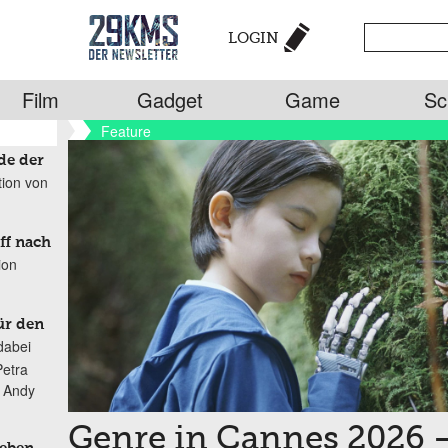
LOGIN
Film
Gadget
Game
Sc
Feature
de der
tion von
ff nach
ion
ür den
dabei
Petra
n Andy
Genre in Cannes 2026 –