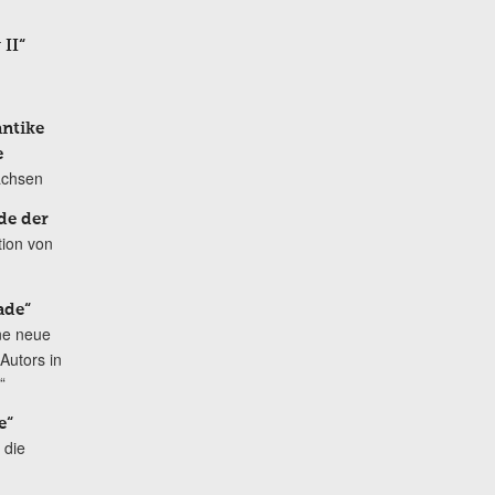
 II“
antike
e
achsen
de der
tion von
ade“
ne neue
Autors in
“
e“
 die