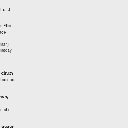
i- und
s Film
lade
,
manji:
omsday,
 einen
ilme quer
hen,
Comic-
f gegen