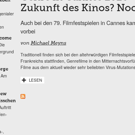
Leben
Zukunft des Kinos? Noc
genialer
Auch bei den 79. Filmfestspielen in Cannes k
ten
vorbei
lcome
von
Michael Meyns
Die
ergrund
Traditionell finden sich bei den altehrwürdigen Filmfestspi
Frankreichs stattfinden, Genrefilme in den Mitternachtsvorf
Filme aus dem aktuell wieder sehr beliebten Virus-Mutation
orge
Am
LESEN
New
isschen
ftritt
Men-
-,