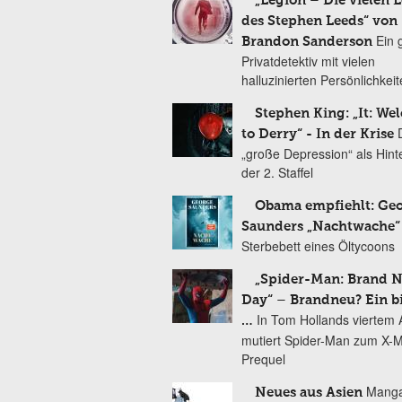
„Legion – Die vielen 
des Stephen Leeds“ von
Ein 
Brandon Sanderson
Privatdetektiv mit vielen
halluzinierten Persönlichkei
Stephen King: „It: We
to Derry“ - In der Krise
„große Depression“ als Hint
der 2. Staffel
Obama empfiehlt: Ge
Saunders „Nachtwache“
Sterbebett eines Öltycoons
„Spider-Man: Brand 
Day“ – Brandneu? Ein b
In Tom Hollands viertem Au
…
mutiert Spider-Man zum X-
Prequel
Manga
Neues aus Asien