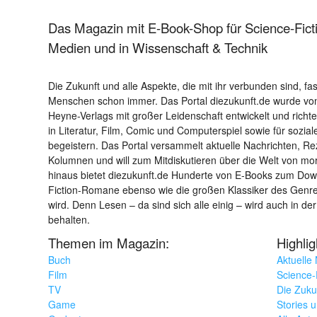
Das Magazin mit E-Book-Shop für Science-Ficti
Medien und in Wissenschaft & Technik
Die Zukunft und alle Aspekte, die mit ihr verbunden sind, fa
Menschen schon immer. Das Portal diezukunft.de wurde von
Heyne-Verlags mit großer Leidenschaft entwickelt und richtet 
in Literatur, Film, Comic und Computerspiel sowie für sozia
begeistern. Das Portal versammelt aktuelle Nachrichten, R
Kolumnen und will zum Mitdiskutieren über die Welt von m
hinaus bietet diezukunft.de Hunderte von E-Books zum Down
Fiction-Romane ebenso wie die großen Klassiker des Genres 
wird. Denn Lesen – da sind sich alle einig – wird auch in der
behalten.
Themen im Magazin:
Highli
Buch
Aktuelle
Film
Science-F
TV
Die Zuku
Game
Stories 