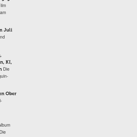
Film
r am
 Juli
und
,
, KI,
Die
n
uin-
en Ober
i-
Album
„Die