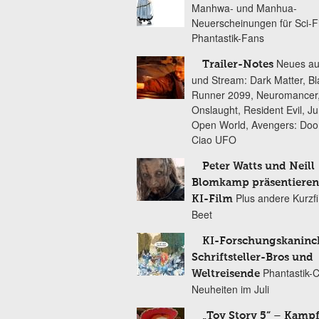
Manhwa- und Manhua-
Neuerscheinungen für Sci-F
Phantastik-Fans
Neues au
Trailer-Notes
und Stream: Dark Matter, B
Runner 2099, Neuromancer
Onslaught, Resident Evil, Ju
Open World, Avengers: Do
Ciao UFO
Peter Watts und Neill
Blomkamp präsentieren
Plus andere Kurzf
KI-Film
Beet
KI-Forschungskaninc
Schriftsteller-Bros und
Phantastik-
Weltreisende
Neuheiten im Juli
„Toy Story 5“ – Kamp