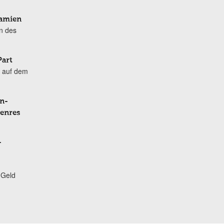
Damien
n des
Part
 auf dem
n-
Genres
-
 Geld