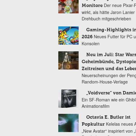
Der neue Pixar-
Monitore
wirkt, als hätte Jaron Lanie
Drehbuch mitgeschrieben
Gaming-Highlights im
Neues Futter für PC 
2026
Konsolen
Neu im Juli: Star Wars
Geheimbünde, Dystopien
Zeitreisen und das Lebe
Neuerscheinungen der Peng
Random-House-Verlage
„Voidverse“ von Dami
Ein SF-Roman wie ein Ghibl
Animationsfilm
Octavia E. Butler ist
Kelelas neues 
Popkultur
„New Avatar“ inspiriert von 