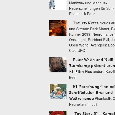
Manhwa- und Manhua-
Neuerscheinungen für Sci-F
Phantastik-Fans
Neues au
Trailer-Notes
und Stream: Dark Matter, B
Runner 2099, Neuromancer
Onslaught, Resident Evil, Ju
Open World, Avengers: Do
Ciao UFO
Peter Watts und Neill
Blomkamp präsentieren
Plus andere Kurzf
KI-Film
Beet
KI-Forschungskaninc
Schriftsteller-Bros und
Phantastik-
Weltreisende
Neuheiten im Juli
„Toy Story 5“ – Kamp