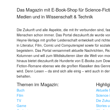
Das Magazin mit E-Book-Shop für Science-Ficti
Medien und in Wissenschaft & Technik
Die Zukunft und alle Aspekte, die mit ihr verbunden sind, fa
Menschen schon immer. Das Portal diezukunft.de wurde von
Heyne-Verlags mit großer Leidenschaft entwickelt und richtet 
in Literatur, Film, Comic und Computerspiel sowie für sozia
begeistern. Das Portal versammelt aktuelle Nachrichten, R
Kolumnen und will zum Mitdiskutieren über die Welt von m
hinaus bietet diezukunft.de Hunderte von E-Books zum Down
Fiction-Romane ebenso wie die großen Klassiker des Genres 
wird. Denn Lesen – da sind sich alle einig – wird auch in der
behalten.
Themen im Magazin:
Highli
Buch
Aktuelle
Film
Science-F
TV
Die Zuku
Game
Stories 