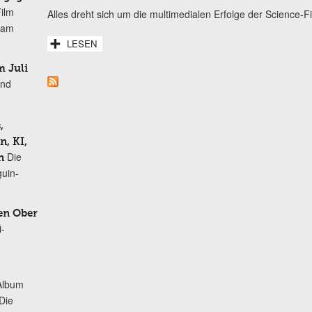
Film
Alles dreht sich um die multimedialen Erfolge der Science-Fic
r am
LESEN
 Juli
und
,
, KI,
Die
n
uin-
en Ober
i-
Album
„Die