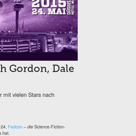
sh Gordon, Dale
 mit vielen Stars nach
e 24.
Fedcon
–
die
Science-Fiction-
 hat.