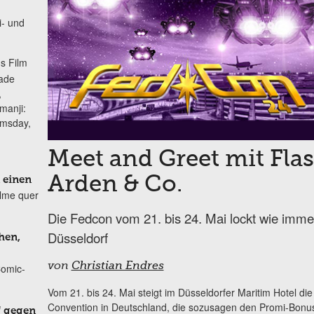
i- und
s Film
lade
,
manji:
omsday,
Meet and Greet mit Fla
Arden & Co.
 einen
ilme quer
Die Fedcon vom 21. bis 24. Mai lockt wie immer
Düsseldorf
hen,
von
Christian Endres
Comic-
Vom 21. bis 24. Mai steigt im Düsseldorfer Maritim Hotel di
Convention in Deutschland, die sozusagen den Promi-Bonus
f gegen