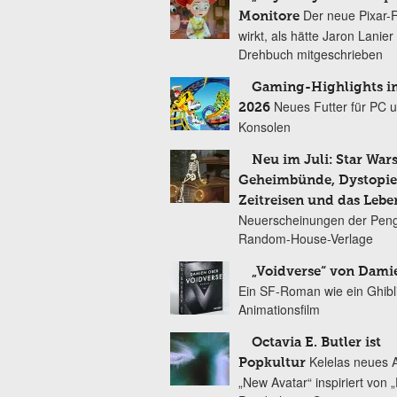
Der neue Pixar-
Monitore
wirkt, als hätte Jaron Lanie
Drehbuch mitgeschrieben
Gaming-Highlights im
Neues Futter für PC 
2026
Konsolen
Neu im Juli: Star Wars
Geheimbünde, Dystopien
Zeitreisen und das Lebe
Neuerscheinungen der Peng
Random-House-Verlage
„Voidverse“ von Dami
Ein SF-Roman wie ein Ghibl
Animationsfilm
Octavia E. Butler ist
Kelelas neues 
Popkultur
„New Avatar“ inspiriert von 