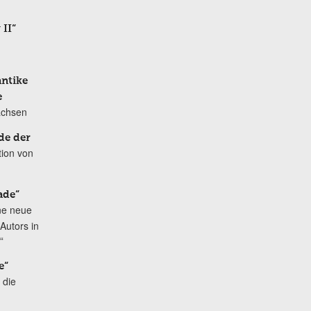
 II“
antike
e
achsen
de der
tion von
ade“
ne neue
Autors in
“
e“
 die