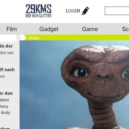
LOGIN
Film
Gadget
Game
Sc
News
de der
tion von
ff nach
ion
ür den
dabei
Petra
n Andy