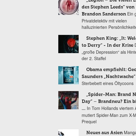
„Legion – Die vielen 
des Stephen Leeds“ von
Ein 
Brandon Sanderson
Privatdetektiv mit vielen
halluzinierten Persönlichkei
Stephen King: „It: We
to Derry“ - In der Krise
„große Depression“ als Hint
der 2. Staffel
Obama empfiehlt: Ge
Saunders „Nachtwache“
Sterbebett eines Öltycoons
„Spider-Man: Brand 
Day“ – Brandneu? Ein b
In Tom Hollands viertem Au
…
mutiert Spider-Man zum X-
Prequel
Manga
Neues aus Asien