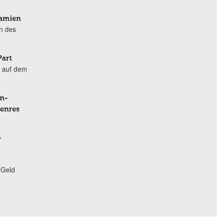
Damien
n des
Part
 auf dem
n-
Genres
-
 Geld