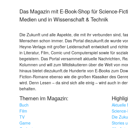
Das Magazin mit E-Book-Shop für Science-Ficti
Medien und in Wissenschaft & Technik
Die Zukunft und alle Aspekte, die mit ihr verbunden sind, fa
Menschen schon immer. Das Portal diezukunft.de wurde von
Heyne-Verlags mit großer Leidenschaft entwickelt und richtet 
in Literatur, Film, Comic und Computerspiel sowie für sozia
begeistern. Das Portal versammelt aktuelle Nachrichten, R
Kolumnen und will zum Mitdiskutieren über die Welt von m
hinaus bietet diezukunft.de Hunderte von E-Books zum Down
Fiction-Romane ebenso wie die großen Klassiker des Genres 
wird. Denn Lesen – da sind sich alle einig – wird auch in der
behalten.
Themen im Magazin:
Highli
Buch
Aktuelle
Film
Science-F
TV
Die Zuku
Game
Stories 