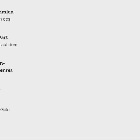
Damien
n des
Part
 auf dem
n-
Genres
-
 Geld