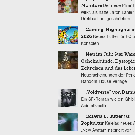
Der neue Pixar-
Monitore
wirkt, als hätte Jaron Lanie
Drehbuch mitgeschrieben
Gaming-Highlights im
Neues Futter für PC 
2026
Konsolen
Neu im Juli: Star Wars
Geheimbünde, Dystopien
Zeitreisen und das Lebe
Neuerscheinungen der Peng
Random-House-Verlage
„Voidverse“ von Dami
Ein SF-Roman wie ein Ghibl
Animationsfilm
Octavia E. Butler ist
Kelelas neues 
Popkultur
„New Avatar“ inspiriert von 