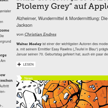
Leben
Ptolemy Grey“ auf App
genialer
Alzheimer, Wundermittel & Mordermittlung: Die
ten
Jackson
lcome
von
Christian Endres
Die
ergrund
ist einer der wichtigsten Autoren des mode
Walter Mosley
a. mit seinem Ermittler Easy Rawlins („Teufel in Blau“) prägt
Januar seinen 70. Geburtstag gefeiert hat, auch ein paar der
orge
Am
LESEN
New
News
isschen
ftritt
Men-
-,