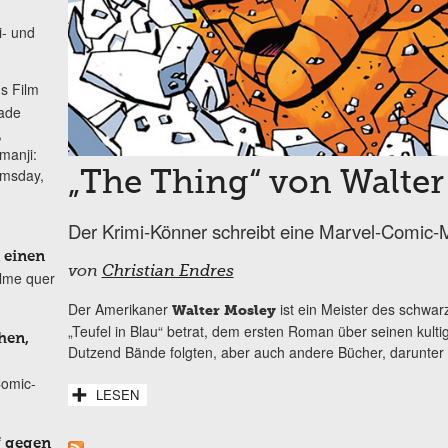
i- und
s Film
lade
,
manji:
omsday,
„The Thing“ von Walter
Der Krimi-Könner schreibt eine Marvel-Comic-M
 einen
von
Christian Endres
ilme quer
Der Amerikaner
ist ein Meister des schwar
Walter Mosley
„Teufel in Blau“ betrat, dem ersten Roman über seinen kulti
hen,
Dutzend Bände folgten, aber auch andere Bücher, darunter s
Comic-
LESEN
f gegen