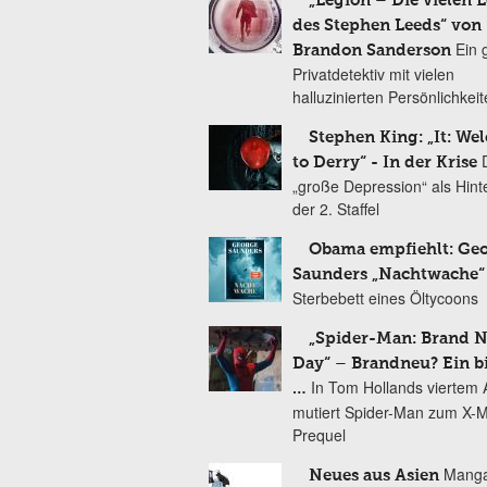
„Legion – Die vielen 
des Stephen Leeds“ von
Ein 
Brandon Sanderson
Privatdetektiv mit vielen
halluzinierten Persönlichkei
Stephen King: „It: We
to Derry“ - In der Krise
„große Depression“ als Hint
der 2. Staffel
Obama empfiehlt: Ge
Saunders „Nachtwache“
Sterbebett eines Öltycoons
„Spider-Man: Brand 
Day“ – Brandneu? Ein b
In Tom Hollands viertem Au
…
mutiert Spider-Man zum X-
Prequel
Manga
Neues aus Asien