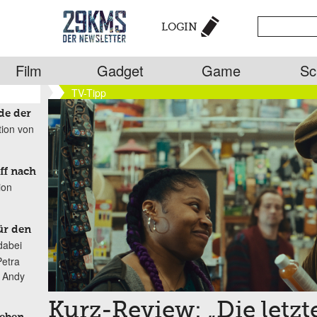
LOGIN
Film
Gadget
Game
Sc
TV-Tipp
de der
tion von
ff nach
ion
ür den
dabei
Petra
n Andy
Kurz-Review: „Die letzt