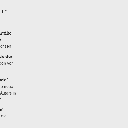
 II“
antike
e
achsen
de der
tion von
ade“
ne neue
Autors in
“
e“
 die