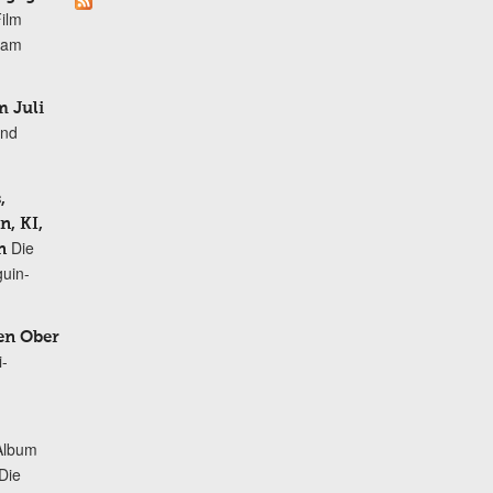
Film
r am
 Juli
und
,
, KI,
Die
n
uin-
en Ober
i-
Album
„Die