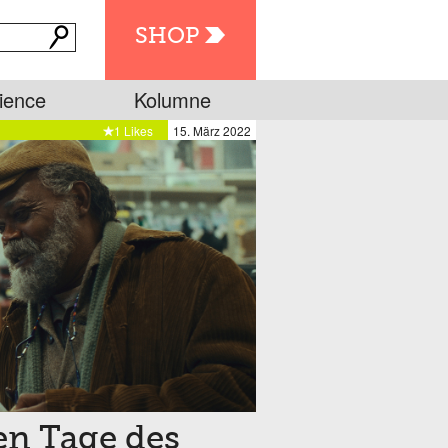
SHOP
ience
Kolumne
1 Likes
15. März 2022
en Tage des