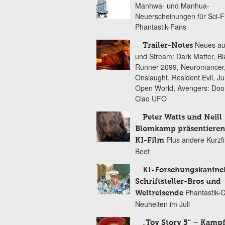
Manhwa- und Manhua-
Neuerscheinungen für Sci-F
Phantastik-Fans
Neues au
Trailer-Notes
und Stream: Dark Matter, B
Runner 2099, Neuromancer
Onslaught, Resident Evil, Ju
Open World, Avengers: Do
Ciao UFO
Peter Watts und Neill
Blomkamp präsentieren
Plus andere Kurzf
KI-Film
Beet
KI-Forschungskaninc
Schriftsteller-Bros und
Phantastik-
Weltreisende
Neuheiten im Juli
„Toy Story 5“ – Kamp