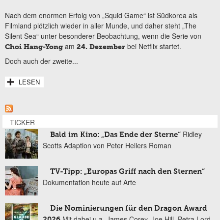
Nach dem enormen Erfolg von „Squid Game“ ist Südkorea als
Filmland plötzlich wieder in aller Munde, und daher steht „The
Silent Sea“ unter besonderer Beobachtung, wenn die Serie von
am
bei Netflix startet.
Choi Hang-Yong
24. Dezember
Doch auch der zweite...
LESEN
TICKER
Ridley
Bald im Kino: „Das Ende der Sterne“
Scotts Adaption von Peter Hellers Roman
TV-Tipp: „Europas Griff nach den Sternen“
Dokumentation heute auf Arte
Die Nominierungen für den Dragon Award
Mit dabei u.a. James Corey, Joe Hill, Petra Lord
2026