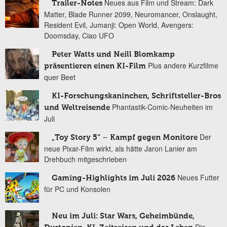
Neues aus Film und Stream: Dark
Trailer-Notes
Matter, Blade Runner 2099, Neuromancer, Onslaught,
Resident Evil, Jumanji: Open World, Avengers:
Doomsday, Ciao UFO
Peter Watts und Neill Blomkamp
Plus andere Kurzfilme
präsentieren einen KI-Film
quer Beet
KI-Forschungskaninchen, Schriftsteller-Bros
Phantastik-Comic-Neuheiten im
und Weltreisende
Juli
Der
„Toy Story 5“ – Kampf gegen Monitore
neue Pixar-Film wirkt, als hätte Jaron Lanier am
Drehbuch mitgeschrieben
Neues Futter
Gaming-Highlights im Juli 2026
für PC und Konsolen
Neu im Juli: Star Wars, Geheimbünde,
Die