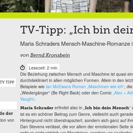
TV-Tipp: „Ich bin de
Maria Schraders Mensch-Maschine-Romanze i
von
Bernd Kronsbein
Lesezeit: 2 min.
Die Beziehung zwischen Mensch und Maschine ist quasi eins
durchdekliniert in allen möglichen Formen. Allein in den le
TV TIPP
Beispiele wie
Ian McEwans Roman „Maschinen wie ich“
, di
„Wiedergänger“ (Be Right Back) oder den Comic
„Alex + A
Vaughn
.
erfindet also in „
“ 
Maria Schrader
Ich bin dein Mensch
ist es ein schöner Beitrag zum Genre, vielleicht auch gerad
de der
tion von
Hintergrund nicht überstrapaziert, sondern sich ganz auf ihr
Dan Stevens verlässt, die vor allem der emotionalen Seite 
geht es nicht wirklich um Maschinen, sondern um seelische