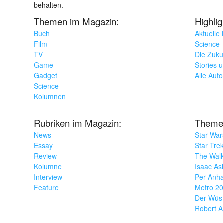
behalten.
Themen im Magazin:
Highli
Buch
Aktuelle
Film
Science-F
TV
Die Zuku
Game
Stories 
Gadget
Alle Aut
Science
Kolumnen
Rubriken im Magazin:
Theme
News
Star War
Essay
Star Tre
Review
The Wal
Kolumne
Isaac As
Interview
Per Anha
Feature
Metro 2
Der Wüs
Robert A