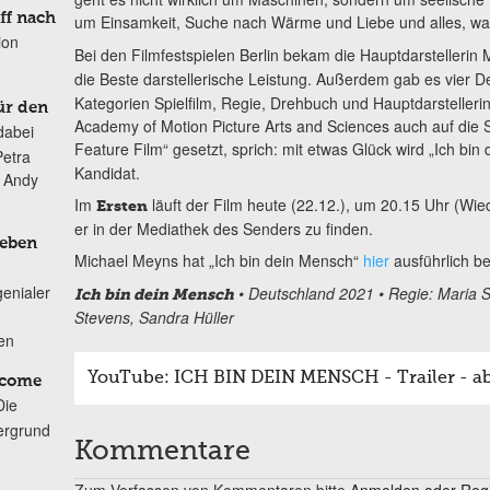
ff nach
um Einsamkeit, Suche nach Wärme und Liebe und alles, was
ion
Bei den Filmfestspielen Berlin bekam die Hauptdarstellerin
die Beste darstellerische Leistung. Außerdem gab es vier D
Kategorien Spielfilm, Regie, Drehbuch und Hauptdarstelleri
ür den
Academy of Motion Picture Arts and Sciences auch auf die Sho
dabei
Feature Film“ gesetzt, sprich: mit etwas Glück wird „Ich bi
Petra
Kandidat.
n Andy
Im
läuft der Film heute (22.12.), um 20.15 Uhr (Wi
Ersten
er in der Mediathek des Senders zu finden.
Leben
Michael Meyns hat „Ich bin dein Mensch“
hier
ausführlich b
genialer
• Deutschland 2021 • Regie: Maria S
Ich bin dein Mensch
Stevens, Sandra Hüller
ten
YouTube: ICH BIN DEIN MENSCH - Trailer - ab 
lcome
Die
ergrund
Kommentare
Zum Verfassen von Kommentaren bitte
Anmelden oder Regis