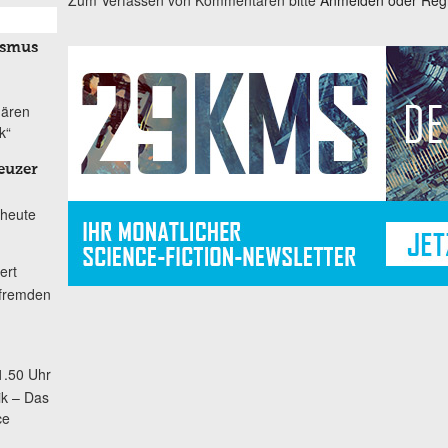
ismus
nären
k“
euzer
 heute
ert
 fremden
1.50 Uhr
ik – Das
ce