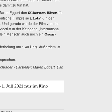
 damit zu tun hat.
 Maren Eggert den
für
Silbernen Bären
eutsche Filmpreise („
“), in den
Lola
n. Und gerade wurde der Film von der
rtlist in der Kategorie „International
n dein Mensch“ auch noch ein
-
Oscar
ederholung um 1.40 Uhr). Außerdem ist
esprochen.
chrader • Darsteller: Maren Eggert, Dan
1. Juli 2021 nur im Kino
trieren.