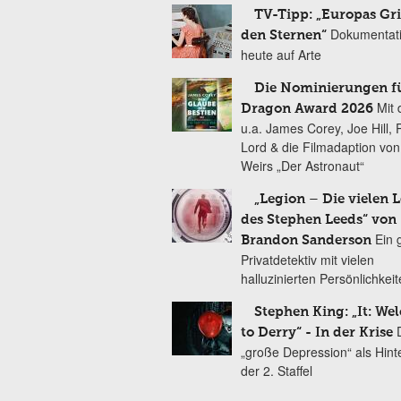
TV-Tipp: „Europas Gri
Dokumentat
den Sternen“
heute auf Arte
Die Nominierungen f
Mit 
Dragon Award 2026
u.a. James Corey, Joe Hill, 
Lord & die Filmadaption vo
Weirs „Der Astronaut“
„Legion – Die vielen 
des Stephen Leeds“ von
Ein 
Brandon Sanderson
Privatdetektiv mit vielen
halluzinierten Persönlichkei
Stephen King: „It: We
to Derry“ - In der Krise
„große Depression“ als Hint
der 2. Staffel