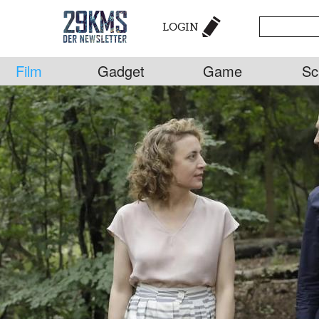
LOGIN
Film
Gadget
Game
Sc