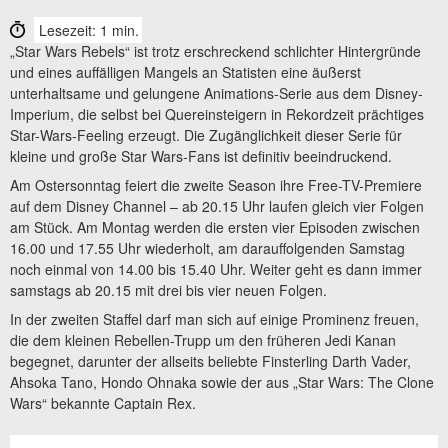
Lesezeit: 1 min.
„Star Wars Rebels“ ist trotz erschreckend schlichter Hintergründe
und eines auffälligen Mangels an Statisten eine äußerst
unterhaltsame und gelungene Animations-Serie aus dem Disney-
Imperium, die selbst bei Quereinsteigern in Rekordzeit prächtiges
Star-Wars-Feeling erzeugt. Die Zugänglichkeit dieser Serie für
kleine und große Star Wars-Fans ist definitiv beeindruckend.
Am Ostersonntag feiert die zweite Season ihre Free-TV-Premiere
auf dem Disney Channel – ab 20.15 Uhr laufen gleich vier Folgen
am Stück. Am Montag werden die ersten vier Episoden zwischen
16.00 und 17.55 Uhr wiederholt, am darauffolgenden Samstag
noch einmal von 14.00 bis 15.40 Uhr. Weiter geht es dann immer
samstags ab 20.15 mit drei bis vier neuen Folgen.
In der zweiten Staffel darf man sich auf einige Prominenz freuen,
die dem kleinen Rebellen-Trupp um den früheren Jedi Kanan
begegnet, darunter der allseits beliebte Finsterling Darth Vader,
Ahsoka Tano, Hondo Ohnaka sowie der aus „Star Wars: The Clone
Wars“ bekannte Captain Rex.