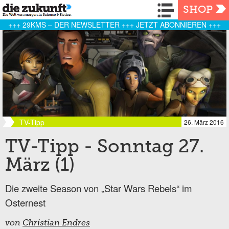
Navigation
SHOP
+++ 29KMS – DER NEWSLETTER +++ JETZT ABONNIEREN +++
TV-Tipp
26. März 2016
TV-Tipp - Sonntag 27.
März (1)
Die zweite Season von „Star Wars Rebels“ im
Osternest
von
Christian Endres