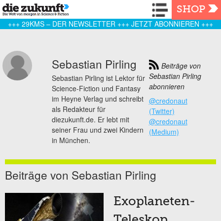
Navigation
SHOP
+++ 29KMS – DER NEWSLETTER +++ JETZT ABONNIEREN +++
Sebastian Pirling
Beiträge von
Sebastian Pirling
Sebastian Pirling ist Lektor für
abonnieren
Science-Fiction und Fantasy
im Heyne Verlag und schreibt
@credonaut
als Redakteur für
(Twitter)
diezukunft.de. Er lebt mit
@credonaut
seiner Frau und zwei Kindern
(Medium)
in München.
Beiträge von Sebastian Pirling
Exoplaneten-
Teleskop