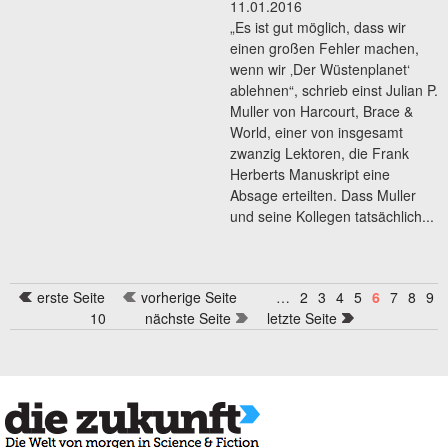
11.01.2016
„Es ist gut möglich, dass wir
einen großen Fehler machen,
wenn wir ‚Der Wüstenplanet‘
ablehnen“, schrieb einst Julian P.
Muller von Harcourt, Brace &
World, einer von insgesamt
zwanzig Lektoren, die Frank
Herberts Manuskript eine
Absage erteilten. Dass Muller
und seine Kollegen tatsächlich...
erste Seite
vorherige Seite
…
2
3
4
5
6
7
8
9
Seiten
10
nächste Seite
letzte Seite