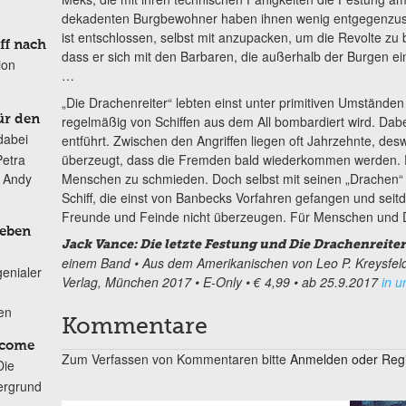
dekadenten Burgbewohner haben ihnen wenig entgegenzuset
ist entschlossen, selbst mit anzupacken, um die Revolte zu
ff nach
dass er sich mit den Barbaren, die außerhalb der Burgen e
ion
…
„Die Drachenreiter“ lebten einst unter primitiven Umständen
regelmäßig von Schiffen aus dem All bombardiert wird. D
ür den
dabei
entführt. Zwischen den Angriffen liegen oft Jahrzehnte, de
überzeugt, dass die Fremden bald wiederkommen werden. Er
Petra
Menschen zu schmieden. Doch selbst mit seinen „Drachen“
n Andy
Schiff, die einst von Banbecks Vorfahren gefangen und sei
Freunde und Feinde nicht überzeugen. Für Menschen und D
Leben
Jack Vance: Die letzte Festung und Die Drachenreiter
einem Band • Aus dem Amerikanischen von Leo P. Kreysfel
genialer
Verlag, München 2017 • E-Only • € 4,99 • ab 25.9.2017
in 
ten
Kommentare
lcome
Zum Verfassen von Kommentaren bitte
Anmelden oder Regis
Die
ergrund