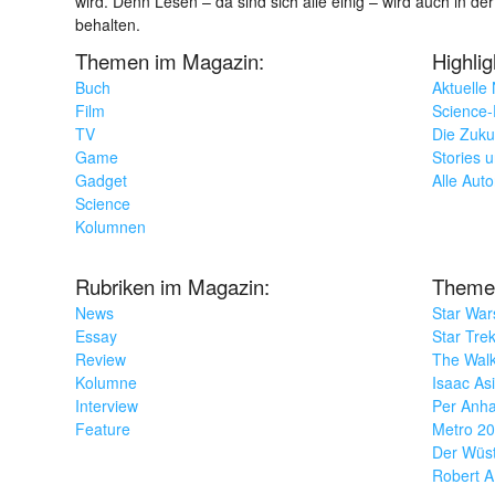
wird. Denn Lesen – da sind sich alle einig – wird auch in der
behalten.
Themen im Magazin:
Highli
Buch
Aktuelle
Film
Science-F
TV
Die Zuku
Game
Stories 
Gadget
Alle Aut
Science
Kolumnen
Rubriken im Magazin:
Theme
News
Star War
Essay
Star Tre
Review
The Wal
Kolumne
Isaac As
Interview
Per Anha
Feature
Metro 2
Der Wüs
Robert A