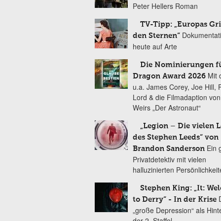
Peter Hellers Roman
TV-Tipp: „Europas Gri
Dokumentat
den Sternen“
heute auf Arte
Die Nominierungen f
Mit 
Dragon Award 2026
u.a. James Corey, Joe Hill, 
Lord & die Filmadaption vo
Weirs „Der Astronaut“
„Legion – Die vielen 
des Stephen Leeds“ von
Ein 
Brandon Sanderson
Privatdetektiv mit vielen
halluzinierten Persönlichkei
Stephen King: „It: We
to Derry“ - In der Krise
„große Depression“ als Hint
der 2. Staffel