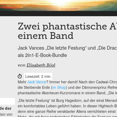
Zwei phantastische A
einem Band
Jack Vances „Die letzte Festung“ und „Die Drac
als 2in1-E-Book-Bundle
von
Elisabeth Bösl
Lesezeit: 2 min.
Mehr
Jack Vance
? Immer her damit! Nach den Cadwal-Chro
die Sterbende Erde (
im Shop
) und der Dämonenprinz-Reihe
phantastische Abenteuer-Kurzromane in einem Band, „Die le
„Die letzte Festung“ ist Burg Hagedorn, auf der einst Mens
ein komfortables Leben geführt haben. In dieser Hightech-
de der
denn eine ganze Reihe versklavter Aliens verrichteten einst
tion von
Meks, die mit ihren technischen Fähigkeiten die Festung am 