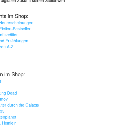
 digitalen Zukunft seinen Stellenwert
ghts im Shop:
 Neuerscheinungen
iction-Bestseller
nftsedition
und Erzählungen
oren A-Z
n im Shop:
s
k
king Dead
imov
lter durch die Galaxis
033
tenplanet
. Heinlein