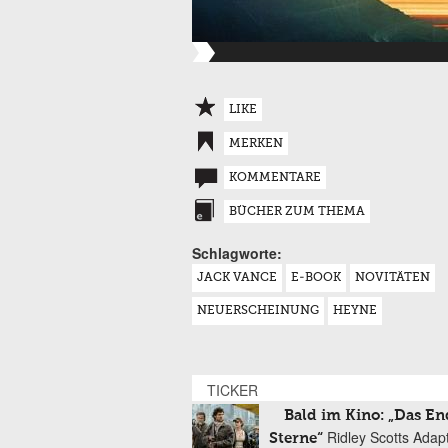
LIKE
MERKEN
KOMMENTARE
BÜCHER ZUM THEMA
Schlagworte:
JACK VANCE
E-BOOK
NOVITÄTEN
NEUERSCHEINUNG
HEYNE
TICKER
Bald im Kino: „Das En
Ridley Scotts Adap
Sterne“