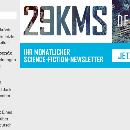
krönte
e letzte
iter“
rbende
einungen
m
f
d Jack
zember
Eines
k
 über
Deutsch