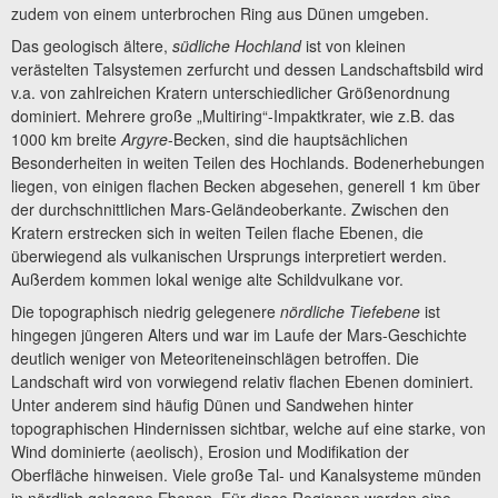
zudem von einem unterbrochen Ring aus Dünen umgeben.
Das geologisch ältere,
südliche Hochland
ist von kleinen
verästelten Talsystemen zerfurcht und dessen Landschaftsbild wird
v.a. von zahlreichen Kratern unterschiedlicher Größenordnung
dominiert. Mehrere große „Multiring“-Impaktkrater, wie z.B. das
1000 km breite
Argyre
-Becken, sind die hauptsächlichen
Besonderheiten in weiten Teilen des Hochlands. Bodenerhebungen
liegen, von einigen flachen Becken abgesehen, generell 1 km über
der durchschnittlichen Mars-Geländeoberkante. Zwischen den
Kratern erstrecken sich in weiten Teilen flache Ebenen, die
überwiegend als vulkanischen Ursprungs interpretiert werden.
Außerdem kommen lokal wenige alte Schildvulkane vor.
Die topographisch niedrig gelegenere
nördliche Tiefebene
ist
hingegen jüngeren Alters und war im Laufe der Mars-Geschichte
deutlich weniger von Meteoriteneinschlägen betroffen. Die
Landschaft wird von vorwiegend relativ flachen Ebenen dominiert.
Unter anderem sind häufig Dünen und Sandwehen hinter
topographischen Hindernissen sichtbar, welche auf eine starke, von
Wind dominierte (aeolisch), Erosion und Modifikation der
Oberfläche hinweisen. Viele große Tal- und Kanalsysteme münden