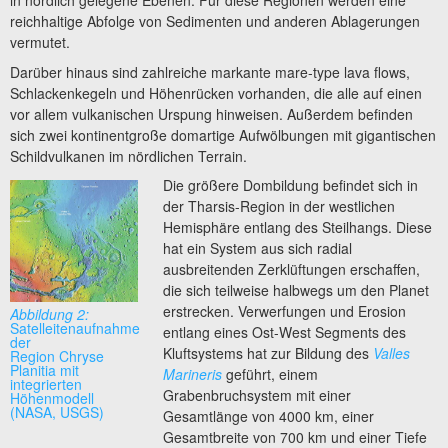
in nördlich gelegene Ebenen. Für diese Regionen werden eine
reichhaltige Abfolge von Sedimenten und anderen Ablagerungen
vermutet.
Darüber hinaus sind zahlreiche markante mare-type lava flows,
Schlackenkegeln und Höhenrücken vorhanden, die alle auf einen
vor allem vulkanischen Urspung hinweisen. Außerdem befinden
sich zwei kontinentgroße domartige Aufwölbungen mit gigantischen
Schildvulkanen im nördlichen Terrain.
Die größere Dombildung befindet sich in
der Tharsis-Region in der westlichen
Hemisphäre entlang des Steilhangs. Diese
hat ein System aus sich radial
ausbreitenden Zerklüftungen erschaffen,
die sich teilweise halbwegs um den Planet
erstrecken. Verwerfungen und Erosion
Abbildung 2:
Satelleitenaufnahme
entlang eines Ost-West Segments des
der
Kluftsystems hat zur Bildung des
Valles
Region Chryse
Planitia mit
Marineris
geführt, einem
integrierten
Grabenbruchsystem mit einer
Höhenmodell
(NASA, USGS)
Gesamtlänge von 4000 km, einer
Gesamtbreite von 700 km und einer Tiefe