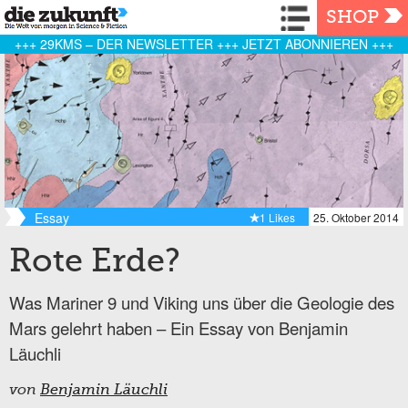
Navigation
SHOP
+++ 29KMS – DER NEWSLETTER +++ JETZT ABONNIEREN +++
Essay
1 Likes
25. Oktober 2014
Rote Erde?
Was Mariner 9 und Viking uns über die Geologie des
Mars gelehrt haben – Ein Essay von Benjamin
Läuchli
von
Benjamin Läuchli