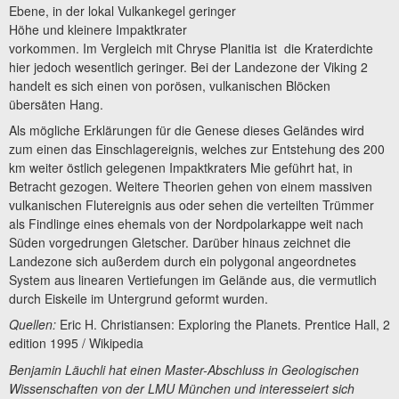
Ebene, in der lokal Vulkankegel geringer
Höhe und kleinere Impaktkrater
vorkommen. Im Vergleich mit Chryse Planitia ist die Kraterdichte
hier jedoch wesentlich geringer. Bei der Landezone der Viking 2
handelt es sich einen von porösen, vulkanischen Blöcken
übersäten Hang.
Als mögliche Erklärungen für die Genese dieses Geländes wird
zum einen das Einschlagereignis, welches zur Entstehung des 200
km weiter östlich gelegenen Impaktkraters Mie geführt hat, in
Betracht gezogen. Weitere Theorien gehen von einem massiven
vulkanischen Flutereignis aus oder sehen die verteilten Trümmer
als Findlinge eines ehemals von der Nordpolarkappe weit nach
Süden vorgedrungen Gletscher. Darüber hinaus zeichnet die
Landezone sich außerdem durch ein polygonal angeordnetes
System aus linearen Vertiefungen im Gelände aus, die vermutlich
durch Eiskeile im Untergrund geformt wurden.
Quellen:
Eric H. Christiansen: Exploring the Planets. Prentice Hall, 2
edition 1995 / Wikipedia
Benjamin Läuchli hat einen Master-Abschluss in Geologischen
Wissenschaften von der LMU München und interesseiert sich