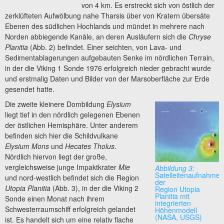
von 4 km. Es erstreckt sich von östlich der
zerklüfteten Aufwölbung nahe Tharsis über von Kratern übersäte
Ebenen des südlichen Hochlands und mündet in mehrere nach
Norden abbiegende Kanäle, an deren Ausläufern sich die
Chryse
Planitia
(Abb. 2) befindet. Einer seichten, von Lava- und
Sedimentablagerungen aufgebauten Senke im nördlichen Terrain,
in der die Viking 1 Sonde 1976 erfolgreich nieder gebracht wurde
und erstmalig Daten und Bilder von der Marsoberfläche zur Erde
gesendet hatte.
Die zweite kleinere Dombildung
Elysium
liegt tief in den nördlich gelegenen Ebenen
der östlichen Hemisphäre. Unter anderem
befinden sich hier die Schildvulkane
Elysium Mons
und
Hecates Tholus
.
Nördlich hiervon liegt der große,
vergleichsweise junge Impaktkrater
Mie
Abbildung 3:
Satelleitenaufnahme
und nord-westlich befindet sich die Region
der
Utopia Planitia
(Abb. 3), in der die Viking 2
Region Utopia
Planitia mit
Sonde einen Monat nach ihrem
integrierten
Schwesterraumschiff erfolgreich gelandet
Höhenmodell
(NASA, USGS)
ist. Es handelt sich um eine relativ flache