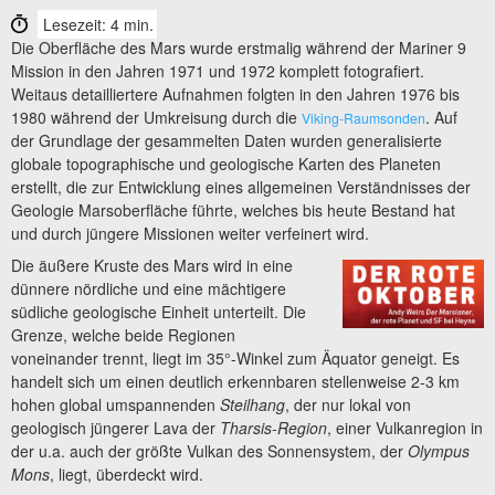
Lesezeit: 4 min.
Die Oberfläche des Mars wurde erstmalig während der Mariner 9
Mission in den Jahren 1971 und 1972 komplett fotografiert.
Weitaus detailliertere Aufnahmen folgten in den Jahren 1976 bis
1980 während der Umkreisung durch die
. Auf
Viking-Raumsonden
der Grundlage der gesammelten Daten wurden generalisierte
globale topographische und geologische Karten des Planeten
erstellt, die zur Entwicklung eines allgemeinen Verständnisses der
Geologie Marsoberfläche führte, welches bis heute Bestand hat
und durch jüngere Missionen weiter verfeinert wird.
Die äußere Kruste des Mars wird in eine
dünnere nördliche und eine mächtigere
südliche geologische Einheit unterteilt. Die
Grenze, welche beide Regionen
voneinander trennt, liegt im 35°-Winkel zum Äquator geneigt. Es
handelt sich um einen deutlich erkennbaren stellenweise 2-3 km
hohen global umspannenden
Steilhang
, der nur lokal von
geologisch jüngerer Lava der
Tharsis-Region
, einer Vulkanregion in
der u.a. auch der größte Vulkan des Sonnensystem, der
Olympus
Mons
, liegt, überdeckt wird.