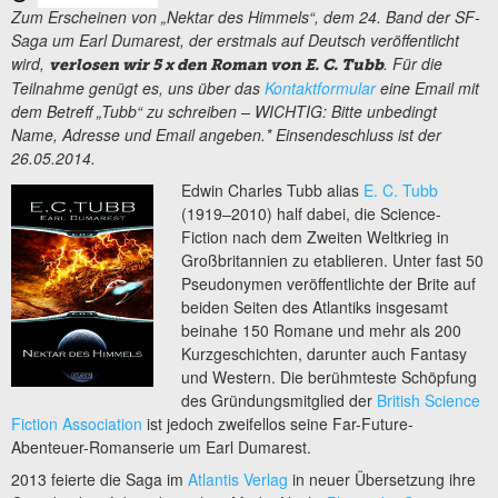
Zum Erscheinen von „Nektar des Himmels“, dem 24. Band der SF-
Saga um Earl Dumarest, der erstmals auf Deutsch veröffentlicht
wird,
.
Für die
verlosen wir 5 x den Roman von E. C. Tubb
Teilnahme genügt es, uns über das
Kontaktformular
eine Email mit
dem Betreff „Tubb“ zu schreiben – WICHTIG: Bitte unbedingt
Name, Adresse und Email angeben.* Einsendeschluss ist der
26.05.2014.
Edwin Charles Tubb alias
E. C. Tubb
(1919–2010) half dabei, die Science-
Fiction nach dem Zweiten Weltkrieg in
Großbritannien zu etablieren. Unter fast 50
Pseudonymen veröffentlichte der Brite auf
beiden Seiten des Atlantiks insgesamt
beinahe 150 Romane und mehr als 200
Kurzgeschichten, darunter auch Fantasy
und Western. Die berühmteste Schöpfung
des Gründungsmitglied der
British Science
Fiction Association
ist jedoch zweifellos seine Far-Future-
Abenteuer-Romanserie um Earl Dumarest.
2013 feierte die Saga im
Atlantis Verlag
in neuer Übersetzung ihre