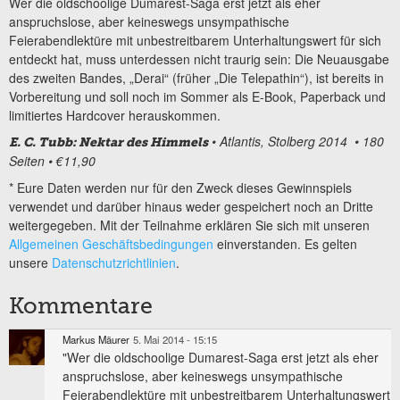
Wer die oldschoolige Dumarest-Saga erst jetzt als eher
anspruchslose, aber keineswegs unsympathische
Feierabendlektüre mit unbestreitbarem Unterhaltungswert für sich
entdeckt hat, muss unterdessen nicht traurig sein: Die Neuausgabe
des zweiten Bandes, „Derai“ (früher „Die Telepathin“), ist bereits in
Vorbereitung und soll noch im Sommer als E-Book, Paperback und
limitiertes Hardcover herauskommen.
• Atlantis, Stolberg 2014 • 180
E. C. Tubb: Nektar des Himmels
Seiten • €11,90
* Eure Daten werden nur für den Zweck dieses Gewinnspiels
verwendet und darüber hinaus weder gespeichert noch an Dritte
weitergegeben. Mit der Teilnahme erklären Sie sich mit unseren
Allgemeinen Geschäftsbedingungen
einverstanden. Es gelten
unsere
Datenschutzrichtlinien
.
Kommentare
Markus Mäurer
5. Mai 2014 - 15:15
"Wer die oldschoolige Dumarest-Saga erst jetzt als eher
anspruchslose, aber keineswegs unsympathische
Feierabendlektüre mit unbestreitbarem Unterhaltungswert