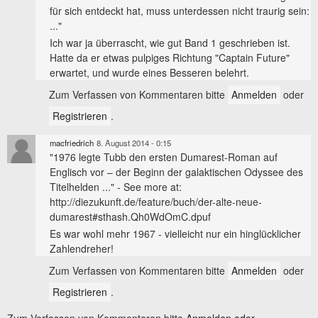
für sich entdeckt hat, muss unterdessen nicht traurig sein:
..."
Ich war ja überrascht, wie gut Band 1 geschrieben ist.
Hatte da er etwas pulpiges Richtung "Captain Future"
erwartet, und wurde eines Besseren belehrt.
Zum Verfassen von Kommentaren bitte
Anmelden
oder
Registrieren
.
macfriedrich
8. August 2014 - 0:15
"1976 legte Tubb den ersten Dumarest-Roman auf
Englisch vor – der Beginn der galaktischen Odyssee des
Titelhelden ..." - See more at:
http://diezukunft.de/feature/buch/der-alte-neue-
dumarest#sthash.Qh0WdOmC.dpuf
Es war wohl mehr 1967 - vielleicht nur ein hinglücklicher
Zahlendreher!
Zum Verfassen von Kommentaren bitte
Anmelden
oder
Registrieren
.
Zum Verfassen von Kommentaren bitte
Anmelden oder