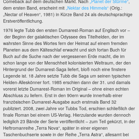
Comeback auf dem deutschen Markt. Nach
„Planet der Stürme“
,
dem ersten Band, erscheint mit
„Nektar des Himmels“
(Orig.:
„Nectar of Heaven“, 1981) in Kürze Band 24 als deutschsprachige
Erstveröffentlichung.
1976 legte Tubb den ersten Dumarest-Roman auf Englisch vor –
der Beginn der galaktischen Odyssee des Titelhelden, der im
wahrsten Sinne des Wortes fern der Heimat auf einem fremden
Planeten aus dem Kälteschlaf erwacht und sich fortan Buch für
Buch auf die Suche nach der vergessenen Erde macht, die im
schon lange von der Menschheit kolonisierten Weltraum, der den
Hintergrund der Dumarest-Saga liefert, bloß noch eine finstere
Legende ist. 18 Jahre setzte Tubb die Saga um seinen typischen
Helden-Alleskönner fort. 1985 erschien dann der 31. und damals
vorerst letzte Dumarest-Roman im Original – ohne einen echten
Abschluss zu liefern. Erst in den 90ern wurde innerhalb einer
französischen Dumarest-Ausgabe auch erstmals Band 32
publiziert. 2008, zwei Jahre vor Tubbs Tod, erschien schließlich der
finale Roman bei einem US-Verlag. Hierzulande wurden dennoch
lediglich 23 Bände der Serie veröffentlicht – zum Teil gekürzt, in der
Heftromanreihe „Terra Nova“, später in einer eigenen
Taschenbuchserie sowie in der Reihe „Terra Astra“, allesamt bei