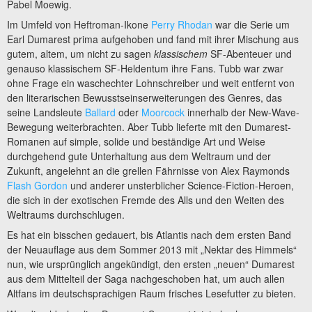
Pabel Moewig.
Im Umfeld von Heftroman-Ikone
Perry Rhodan
war die Serie um
Earl Dumarest prima aufgehoben und fand mit ihrer Mischung aus
gutem, altem, um nicht zu sagen
klassischem
SF-Abenteuer und
genauso klassischem SF-Heldentum ihre Fans. Tubb war zwar
ohne Frage ein waschechter Lohnschreiber und weit entfernt von
den literarischen Bewusstseinserweiterungen des Genres, das
seine Landsleute
Ballard
oder
Moorcock
innerhalb der New-Wave-
Bewegung weiterbrachten. Aber Tubb lieferte mit den Dumarest-
Romanen auf simple, solide und beständige Art und Weise
durchgehend gute Unterhaltung aus dem Weltraum und der
Zukunft, angelehnt an die grellen Fährnisse von Alex Raymonds
Flash Gordon
und anderer unsterblicher Science-Fiction-Heroen,
die sich in der exotischen Fremde des Alls und den Weiten des
Weltraums durchschlugen.
Es hat ein bisschen gedauert, bis Atlantis nach dem ersten Band
der Neuauflage aus dem Sommer 2013 mit „Nektar des Himmels“
nun, wie ursprünglich angekündigt, den ersten „neuen“ Dumarest
aus dem Mittelteil der Saga nachgeschoben hat, um auch allen
Altfans im deutschsprachigen Raum frisches Lesefutter zu bieten.