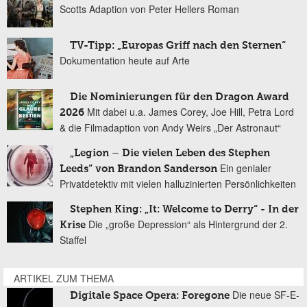
Scotts Adaption von Peter Hellers Roman
TV-Tipp: „Europas Griff nach den Sternen“
Dokumentation heute auf Arte
Die Nominierungen für den Dragon Award
Mit dabei u.a. James Corey, Joe Hill, Petra Lord
2026
& die Filmadaption von Andy Weirs „Der Astronaut“
„Legion – Die vielen Leben des Stephen
Ein genialer
Leeds“ von Brandon Sanderson
Privatdetektiv mit vielen halluzinierten Persönlichkeiten
Stephen King: „It: Welcome to Derry“ - In der
Die „große Depression“ als Hintergrund der 2.
Krise
Staffel
ARTIKEL ZUM THEMA
Die neue SF-E-
Digitale Space Opera: Foregone