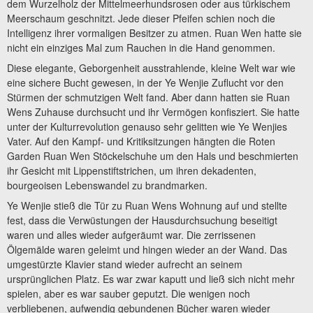
dem Wurzelholz der Mittelmeerhundsrosen oder aus türkischem
Meerschaum geschnitzt. Jede dieser Pfeifen schien noch die
Intelligenz ihrer vormaligen Besitzer zu atmen. Ruan Wen hatte sie
nicht ein einziges Mal zum Rauchen in die Hand genommen.
Diese elegante, Geborgenheit ausstrahlende, kleine Welt war wie
eine sichere Bucht gewesen, in der Ye Wenjie Zuflucht vor den
Stürmen der schmutzigen Welt fand. Aber dann hatten sie Ruan
Wens Zuhause durchsucht und ihr Vermögen konfisziert. Sie hatte
unter der Kulturrevolution genauso sehr gelitten wie Ye Wenjies
Vater. Auf den Kampf- und Kritiksitzungen hängten die Roten
Garden Ruan Wen Stöckelschuhe um den Hals und beschmierten
ihr Gesicht mit Lippenstiftstrichen, um ihren dekadenten,
bourgeoisen Lebenswandel zu brandmarken.
Ye Wenjie stieß die Tür zu Ruan Wens Wohnung auf und stellte
fest, dass die Verwüstungen der Hausdurchsuchung beseitigt
waren und alles wieder aufgeräumt war. Die zerrissenen
Ölgemälde waren geleimt und hingen wieder an der Wand. Das
umgestürzte Klavier stand wieder aufrecht an seinem
ursprünglichen Platz. Es war zwar kaputt und ließ sich nicht mehr
spielen, aber es war sauber geputzt. Die wenigen noch
verbliebenen, aufwendig gebundenen Bücher waren wieder