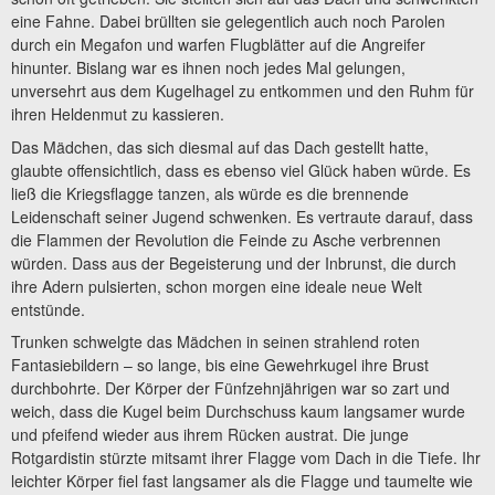
eine Fahne. Dabei brüllten sie gelegentlich auch noch Parolen
durch ein Megafon und warfen Flugblätter auf die Angreifer
hinunter. Bislang war es ihnen noch jedes Mal gelungen,
unversehrt aus dem Kugelhagel zu entkommen und den Ruhm für
ihren Heldenmut zu kassieren.
Das Mädchen, das sich diesmal auf das Dach gestellt hatte,
glaubte offensichtlich, dass es ebenso viel Glück haben würde. Es
ließ die Kriegsflagge tanzen, als würde es die brennende
Leidenschaft seiner Jugend schwenken. Es vertraute darauf, dass
die Flammen der Revolution die Feinde zu Asche verbrennen
würden. Dass aus der Begeisterung und der Inbrunst, die durch
ihre Adern pulsierten, schon morgen eine ideale neue Welt
entstünde.
Trunken schwelgte das Mädchen in seinen strahlend roten
Fantasiebildern – so lange, bis eine Gewehrkugel ihre Brust
durchbohrte. Der Körper der Fünfzehnjährigen war so zart und
weich, dass die Kugel beim Durchschuss kaum langsamer wurde
und pfeifend wieder aus ihrem Rücken austrat. Die junge
Rotgardistin stürzte mitsamt ihrer Flagge vom Dach in die Tiefe. Ihr
leichter Körper fiel fast langsamer als die Flagge und taumelte wie