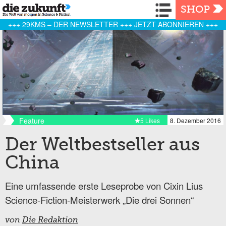
Navigation
SHOP
+++ 29KMS – DER NEWSLETTER +++ JETZT ABONNIEREN +++
Feature
5 Likes
8. Dezember 2016
Der Weltbestseller aus
China
Eine umfassende erste Leseprobe von Cixin Lius
Science-Fiction-Meisterwerk „Die drei Sonnen“
von
Die Redaktion