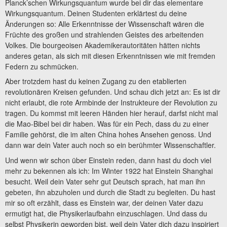
Planck’schen Wirkungsquantum wurde bei dir das elementare
Wirkungsquantum. Deinen Studenten erklärtest du deine
Änderungen so: Alle Erkenntnisse der Wissenschaft wären die
Früchte des großen und strahlenden Geistes des arbeitenden
Volkes. Die bourgeoisen Akademikerautoritäten hätten nichts
anderes getan, als sich mit diesen Erkenntnissen wie mit fremden
Federn zu schmücken.
Aber trotzdem hast du keinen Zugang zu den etablierten
revolutionären Kreisen gefunden. Und schau dich jetzt an: Es ist dir
nicht erlaubt, die rote Armbinde der Instrukteure der Revolution zu
tragen. Du kommst mit leeren Händen hier herauf, darfst nicht mal
die Mao-Bibel bei dir haben. Was für ein Pech, dass du zu einer
Familie gehörst, die im alten China hohes Ansehen genoss. Und
dann war dein Vater auch noch so ein berühmter Wissenschaftler.
Und wenn wir schon über Einstein reden, dann hast du doch viel
mehr zu bekennen als ich: Im Winter 1922 hat Einstein Shanghai
besucht. Weil dein Vater sehr gut Deutsch sprach, hat man ihn
gebeten, ihn abzuholen und durch die Stadt zu begleiten. Du hast
mir so oft erzählt, dass es Einstein war, der deinen Vater dazu
ermutigt hat, die Physikerlaufbahn einzuschlagen. Und dass du
selbst Physikerin geworden bist, weil dein Vater dich dazu inspiriert