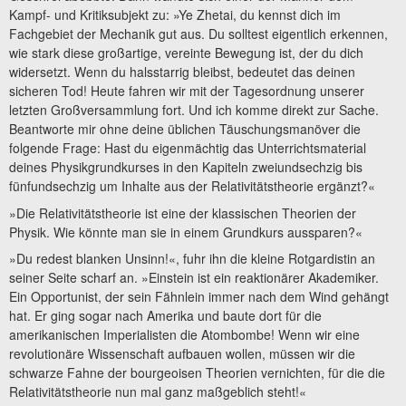
Kampf- und Kritiksubjekt zu: »Ye Zhetai, du kennst dich im
Fachgebiet der Mechanik gut aus. Du solltest eigentlich erkennen,
wie stark diese großartige, vereinte Bewegung ist, der du dich
widersetzt. Wenn du halsstarrig bleibst, bedeutet das deinen
sicheren Tod! Heute fahren wir mit der Tagesordnung unserer
letzten Großversammlung fort. Und ich komme direkt zur Sache.
Beantworte mir ohne deine üblichen Täuschungsmanöver die
folgende Frage: Hast du eigenmächtig das Unterrichtsmaterial
deines Physikgrundkurses in den Kapiteln zweiundsechzig bis
fünfundsechzig um Inhalte aus der Relativitätstheorie ergänzt?«
»Die Relativitätstheorie ist eine der klassischen Theorien der
Physik. Wie könnte man sie in einem Grundkurs aussparen?«
»Du redest blanken Unsinn!«, fuhr ihn die kleine Rotgardistin an
seiner Seite scharf an. »Einstein ist ein reaktionärer Akademiker.
Ein Opportunist, der sein Fähnlein immer nach dem Wind gehängt
hat. Er ging sogar nach Amerika und baute dort für die
amerikanischen Imperialisten die Atombombe! Wenn wir eine
revolutionäre Wissenschaft aufbauen wollen, müssen wir die
schwarze Fahne der bourgeoisen Theorien vernichten, für die die
Relativitätstheorie nun mal ganz maßgeblich steht!«