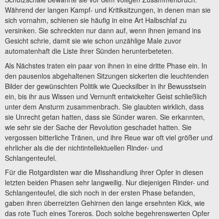
Während der langen Kampf- und Kritiksitzungen, in denen man sie
sich vornahm, schienen sie häufig in eine Art Halbschlaf zu
versinken. Sie schreckten nur dann auf, wenn ihnen jemand ins
Gesicht schrie, damit sie wie schon unzählige Male zuvor
automatenhaft die Liste ihrer Sünden herunterbeteten.
Als Nächstes traten ein paar von ihnen in eine dritte Phase ein. In
den pausenlos abgehaltenen Sitzungen sickerten die leuchtenden
Bilder der gewünschten Politik wie Quecksilber in ihr Bewusstsein
ein, bis ihr aus Wissen und Vernunft entwickelter Geist schließlich
unter dem Ansturm zusammenbrach. Sie glaubten wirklich, dass
sie Unrecht getan hatten, dass sie Sünder waren. Sie erkannten,
wie sehr sie der Sache der Revolution geschadet hatten. Sie
vergossen bitterliche Tränen, und ihre Reue war oft viel größer und
ehrlicher als die der nichtintellektuellen Rinder- und
Schlangenteufel.
Für die Rotgardisten war die Misshandlung ihrer Opfer in diesen
letzten beiden Phasen sehr langweilig. Nur diejenigen Rinder- und
Schlangenteufel, die sich noch in der ersten Phase befanden,
gaben ihren überreizten Gehirnen den lange ersehnten Kick, wie
das rote Tuch eines Toreros. Doch solche begehrenswerten Opfer