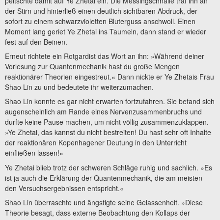
peitschte damit auf Ye Zhetai ein. Die Messingschnalle traf ihn an
der Stirn und hinterließ einen deutlich sichtbaren Abdruck, der
sofort zu einem schwarzvioletten Bluterguss anschwoll. Einen
Moment lang geriet Ye Zhetai ins Taumeln, dann stand er wieder
fest auf den Beinen.
Erneut richtete ein Rotgardist das Wort an ihn: »Während deiner
Vorlesung zur Quantenmechanik hast du große Mengen
reaktionärer Theorien eingestreut.« Dann nickte er Ye Zhetais Frau
Shao Lin zu und bedeutete ihr weiterzumachen.
Shao Lin konnte es gar nicht erwarten fortzufahren. Sie befand sich
augenscheinlich am Rande eines Nervenzusammenbruchs und
durfte keine Pause machen, um nicht völlig zusammenzuklappen.
»Ye Zhetai, das kannst du nicht bestreiten! Du hast sehr oft Inhalte
der reaktionären Kopenhagener Deutung in den Unterricht
einfließen lassen!«
Ye Zhetai blieb trotz der schweren Schläge ruhig und sachlich. »Es
ist ja auch die Erklärung der Quantenmechanik, die am meisten
den Versuchsergebnissen entspricht.«
Shao Lin überraschte und ängstigte seine Gelassenheit. »Diese
Theorie besagt, dass externe Beobachtung den Kollaps der