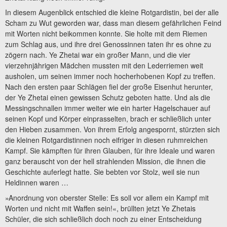
In diesem Augenblick entschied die kleine Rotgardistin, bei der alle
Scham zu Wut geworden war, dass man diesem gefährlichen Feind
mit Worten nicht beikommen konnte. Sie holte mit dem Riemen
zum Schlag aus, und ihre drei Genossinnen taten ihr es ohne zu
zögern nach. Ye Zhetai war ein großer Mann, und die vier
vierzehnjährigen Mädchen mussten mit den Lederriemen weit
ausholen, um seinen immer noch hocherhobenen Kopf zu treffen.
Nach den ersten paar Schlägen fiel der große Eisenhut herunter,
der Ye Zhetai einen gewissen Schutz geboten hatte. Und als die
Messingschnallen immer weiter wie ein harter Hagelschauer auf
seinen Kopf und Körper einprasselten, brach er schließlich unter
den Hieben zusammen. Von ihrem Erfolg angespornt, stürzten sich
die kleinen Rotgardistinnen noch eifriger in diesen ruhmreichen
Kampf. Sie kämpften für ihren Glauben, für ihre Ideale und waren
ganz berauscht von der hell strahlenden Mission, die ihnen die
Geschichte auferlegt hatte. Sie bebten vor Stolz, weil sie nun
Heldinnen waren …
»Anordnung von oberster Stelle: Es soll vor allem ein Kampf mit
Worten und nicht mit Waffen sein!«, brüllten jetzt Ye Zhetais
Schüler, die sich schließlich doch noch zu einer Entscheidung