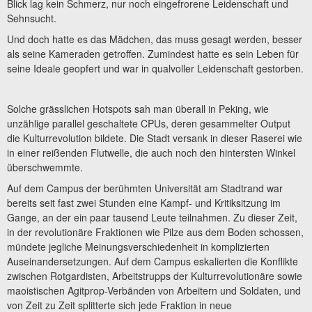
Blick lag kein Schmerz, nur noch eingefrorene Leidenschaft und
Sehnsucht.
Und doch hatte es das Mädchen, das muss gesagt werden, besser
als seine Kameraden getroffen. Zumindest hatte es sein Leben für
seine Ideale geopfert und war in qualvoller Leidenschaft gestorben.
Solche grässlichen Hotspots sah man überall in Peking, wie
unzählige parallel geschaltete CPUs, deren gesammelter Output
die Kulturrevolution bildete. Die Stadt versank in dieser Raserei wie
in einer reißenden Flutwelle, die auch noch den hintersten Winkel
überschwemmte.
Auf dem Campus der berühmten Universität am Stadtrand war
bereits seit fast zwei Stunden eine Kampf- und Kritiksitzung im
Gange, an der ein paar tausend Leute teilnahmen. Zu dieser Zeit,
in der revolutionäre Fraktionen wie Pilze aus dem Boden schossen,
mündete jegliche Meinungsverschiedenheit in komplizierten
Auseinandersetzungen. Auf dem Campus eskalierten die Konflikte
zwischen Rotgardisten, Arbeitstrupps der Kulturrevolutionäre sowie
maoistischen Agitprop-Verbänden von Arbeitern und Soldaten, und
von Zeit zu Zeit splitterte sich jede Fraktion in neue