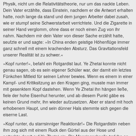
Physik, nicht um die Relativitätstheorie, nur um das nackte Leben.
Dein Vater erzählte, dass Einstein, nachdem er die Antwort erhalten
hatte, noch lange da stand und dem jungen Arbeiter dabei zusah,
wie er stumpf seine Schwerstarbeit verrichtete. Und die Zigarette in
seiner Hand verglomm, ohne dass er noch einen Zug von ihr
nahm. Nachdem mir dein Vater von dieser Sache erzählt hatte,
seufzte er und sagte: »In China enden geistige Höhenflüge immer
ganz schnell mit einem krachenden Absturz. Das Gravitationsfeld
unserer Realität ist zu schwer.«
»Kopf runter!«, befahl ein Rotgardist laut. Ye Zhetai konnte nicht
genau sagen, ob es sein eigener Schüler war, der damit ein letztes
Fünkchen Mitleid für seinen Lehrer bewies. Wenn es einem in einer
Kampf- und Kritiksitzung an den Kragen ging, musste man immer
mit gesenktem Kopf dastehen. Wenn Ye Zhetai ihn hängen ließe,
fiele der hohe Eisenhut herunter, und ab diesem Punkt gäbe es
keinen Grund mehr, ihn wieder aufzusetzen. Aber er stand mit hoch
erhobenem Haupt, und sein dünner Hals stemmte sich gegen die
eiserne Last.
»Kopf runter, du starrsinniger Reaktionär!« Die Rotgardistin neben
ihm zog sich mit einem Ruck den Gürtel aus der Hose und