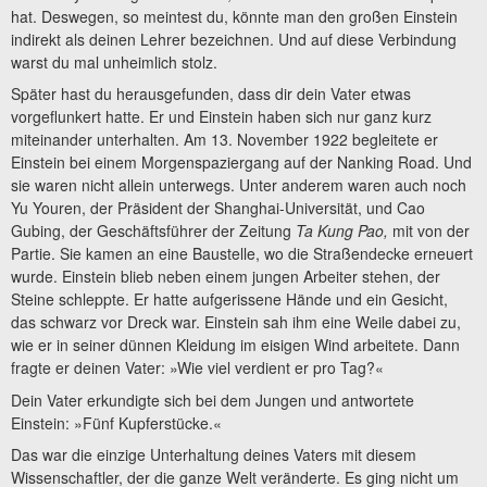
hat. Deswegen, so meintest du, könnte man den großen Einstein
indirekt als deinen Lehrer bezeichnen. Und auf diese Verbindung
warst du mal unheimlich stolz.
Später hast du herausgefunden, dass dir dein Vater etwas
vorgeflunkert hatte. Er und Einstein haben sich nur ganz kurz
miteinander unterhalten. Am 13. November 1922 begleitete er
Einstein bei einem Morgenspaziergang auf der Nanking Road. Und
sie waren nicht allein unterwegs. Unter anderem waren auch noch
Yu Youren, der Präsident der Shanghai-Universität, und Cao
Gubing, der Geschäftsführer der Zeitung
Ta Kung Pao,
mit von der
Partie. Sie kamen an eine Baustelle, wo die Straßendecke erneuert
wurde. Einstein blieb neben einem jungen Arbeiter stehen, der
Steine schleppte. Er hatte aufgerissene Hände und ein Gesicht,
das schwarz vor Dreck war. Einstein sah ihm eine Weile dabei zu,
wie er in seiner dünnen Kleidung im eisigen Wind arbeitete. Dann
fragte er deinen Vater: »Wie viel verdient er pro Tag?«
Dein Vater erkundigte sich bei dem Jungen und antwortete
Einstein: »Fünf Kupferstücke.«
Das war die einzige Unterhaltung deines Vaters mit diesem
Wissenschaftler, der die ganze Welt veränderte. Es ging nicht um