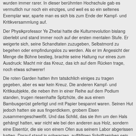
wurden immer rarer. In dieser berühmten Hochschule gab es
vermutlich nur noch ein einziges, und weil es so ein seltenes
Exemplar war, sparte man es sich bis zum Ende der Kampf- und
Kritikversammlung auf.
Der Physikprofessor Ye Zhetai hatte die Kulturrevolution bislang
überlebt und stand immer noch auf der ersten mentalen Stufe. Er
weigerte sich, seine Schandtaten zuzugeben, Selbstmord zu
begehen oder empfindungslos zu werden. Als er im Angesicht der
Menge die Bühne bestieg, brachte seine Haltung nur eines zum
Ausdruck: Macht mir das Kreuz, das ich auf dem Rücken trage,
noch etwas schwerer!
Die roten Garden hatten ihm tatsächlich einiges zu tragen
gegeben, aber es war kein Kreuz. Die anderen Kampf- und
Kritiksubjekte, die neben ihm in einer Reihe auf dem Podium
standen, trugen riesenhafte Spitzhüte, die aus einem
Bambusgerüst gefertigt und mit Papier bespannt waren. Seinen Hut
jedoch hatten sie aus fingerdickem, grobem Eisen
zusammengeschweißt. Und das Schild, das sie ihm um den Hals
gehängt hatten, war nicht wie bei den anderen aus Holz, sondern
eine Eisentür, die sie von einem Ofen aus seinem Labor abgerissen
hatten. Darauf stand in schwarzen, auffälligen Schriftzeichen sein