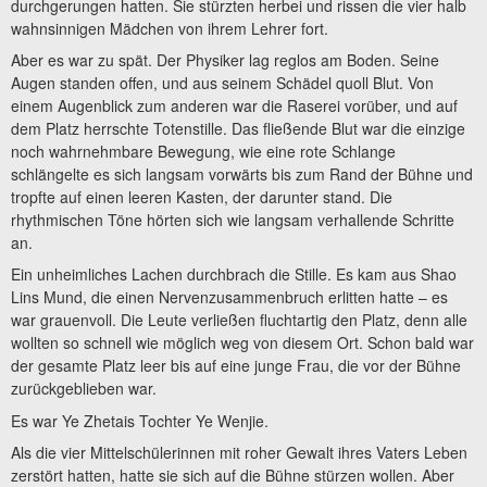
durchgerungen hatten. Sie stürzten herbei und rissen die vier halb
wahnsinnigen Mädchen von ihrem Lehrer fort.
Aber es war zu spät. Der Physiker lag reglos am Boden. Seine
Augen standen offen, und aus seinem Schädel quoll Blut. Von
einem Augenblick zum anderen war die Raserei vorüber, und auf
dem Platz herrschte Totenstille. Das fließende Blut war die einzige
noch wahrnehmbare Bewegung, wie eine rote Schlange
schlängelte es sich langsam vorwärts bis zum Rand der Bühne und
tropfte auf einen leeren Kasten, der darunter stand. Die
rhythmischen Töne hörten sich wie langsam verhallende Schritte
an.
Ein unheimliches Lachen durchbrach die Stille. Es kam aus Shao
Lins Mund, die einen Nervenzusammenbruch erlitten hatte – es
war grauenvoll. Die Leute verließen fluchtartig den Platz, denn alle
wollten so schnell wie möglich weg von diesem Ort. Schon bald war
der gesamte Platz leer bis auf eine junge Frau, die vor der Bühne
zurückgeblieben war.
Es war Ye Zhetais Tochter Ye Wenjie.
Als die vier Mittelschülerinnen mit roher Gewalt ihres Vaters Leben
zerstört hatten, hatte sie sich auf die Bühne stürzen wollen. Aber