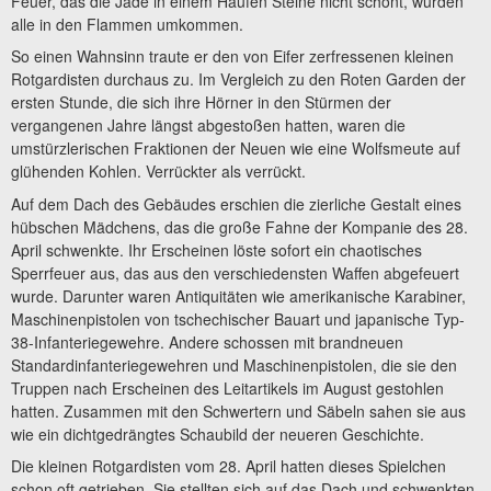
Feuer, das die Jade in einem Haufen Steine nicht schont, würden
alle in den Flammen umkommen.
So einen Wahnsinn traute er den von Eifer zerfressenen kleinen
Rotgardisten durchaus zu. Im Vergleich zu den Roten Garden der
ersten Stunde, die sich ihre Hörner in den Stürmen der
vergangenen Jahre längst abgestoßen hatten, waren die
umstürzlerischen Fraktionen der Neuen wie eine Wolfsmeute auf
glühenden Kohlen. Verrückter als verrückt.
Auf dem Dach des Gebäudes erschien die zierliche Gestalt eines
hübschen Mädchens, das die große Fahne der Kompanie des 28.
April schwenkte. Ihr Erscheinen löste sofort ein chaotisches
Sperrfeuer aus, das aus den verschiedensten Waffen abgefeuert
wurde. Darunter waren Antiquitäten wie amerikanische Karabiner,
Maschinenpistolen von tschechischer Bauart und japanische Typ-
38-Infanteriegewehre. Andere schossen mit brandneuen
Standardinfanteriegewehren und Maschinenpistolen, die sie den
Truppen nach Erscheinen des Leitartikels im August gestohlen
hatten. Zusammen mit den Schwertern und Säbeln sahen sie aus
wie ein dichtgedrängtes Schaubild der neueren Geschichte.
Die kleinen Rotgardisten vom 28. April hatten dieses Spielchen
schon oft getrieben. Sie stellten sich auf das Dach und schwenkten