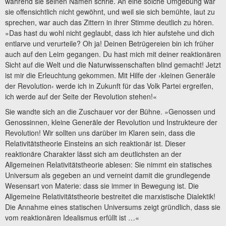
während sie seinen Namen schrie. An eine solche Umgebung war
sie offensichtlich nicht gewöhnt, und weil sie sich bemühte, laut zu
sprechen, war auch das Zittern in ihrer Stimme deutlich zu hören.
»Das hast du wohl nicht geglaubt, dass ich hier aufstehe und dich
entlarve und verurteile? Oh ja! Deinen Betrügereien bin ich früher
auch auf den Leim gegangen. Du hast mich mit deiner reaktionären
Sicht auf die Welt und die Naturwissenschaften blind gemacht! Jetzt
ist mir die Erleuchtung gekommen. Mit Hilfe der ›kleinen Generäle
der Revolution‹ werde ich in Zukunft für das Volk Partei ergreifen,
ich werde auf der Seite der Revolution stehen!«
Sie wandte sich an die Zuschauer vor der Bühne. »Genossen und
Genossinnen, kleine Generäle der Revolution und Instrukteure der
Revolution! Wir sollten uns darüber im Klaren sein, dass die
Relativitätstheorie Einsteins an sich reaktionär ist. Dieser
reaktionäre Charakter lässt sich am deutlichsten an der
Allgemeinen Relativitätstheorie ablesen: Sie nimmt ein statisches
Universum als gegeben an und verneint damit die grundlegende
Wesensart von Materie: dass sie immer in Bewegung ist. Die
Allgemeine Relativitätstheorie bestreitet die marxistische Dialektik!
Die Annahme eines statischen Universums zeigt gründlich, dass sie
vom reaktionären Idealismus erfüllt ist …«