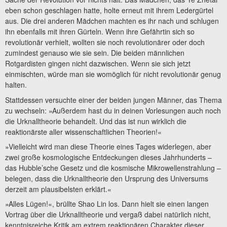
eben schon geschlagen hatte, holte erneut mit ihrem Ledergürtel
aus. Die drei anderen Mädchen machten es ihr nach und schlugen
ihn ebenfalls mit ihren Gürteln. Wenn ihre Gefährtin sich so
revolutionär verhielt, wollten sie noch revolutionärer oder doch
zumindest genauso wie sie sein. Die beiden männlichen
Rotgardisten gingen nicht dazwischen. Wenn sie sich jetzt
einmischten, würde man sie womöglich für nicht revolutionär genug
halten.
Stattdessen versuchte einer der beiden jungen Männer, das Thema
zu wechseln: »Außerdem hast du in deinen Vorlesungen auch noch
die Urknalltheorie behandelt. Und das ist nun wirklich die
reaktionärste aller wissenschaftlichen Theorien!«
»Vielleicht wird man diese Theorie eines Tages widerlegen, aber
zwei große kosmologische Entdeckungen dieses Jahrhunderts –
das Hubble’sche Gesetz und die kosmische Mikrowellenstrahlung –
belegen, dass die Urknalltheorie den Ursprung des Universums
derzeit am plausibelsten erklärt.«
»Alles Lügen!«, brüllte Shao Lin los. Dann hielt sie einen langen
Vortrag über die Urknalltheorie und vergaß dabei natürlich nicht,
kenntnisreiche Kritik am extrem reaktionären Charakter dieser