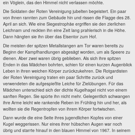
ein Vöglein, das den Himmel nicht verlassen möchte.
Die Soldaten der Roten Vereinigung jubelten begeistert. Ein paar
von ihnen rannten zum Gebäude hin und rissen die Flagge des 28.
April an sich. Wie eine Siegestrophäe ergriffen sie den zierlichen
Leichnam und reckten ihn eine Zeit lang prahlerisch in die Höhe.
Dann hängten sie ihn über das Eisentor zum Hof.
Die meisten der spitzen Metallstangen am Tor waren bereits zu
Beginn der Kampfhandlungen abgesägt worden, um als Speere zu
dienen. Aber zwei waren übrig geblieben. Als sich ihre spitzen
Enden in das Mädchen bohrten, schien für einen kurzen Augenblick
Leben in ihren weichen Körper zurückzukehren. Die Rotgardisten
der Roten Vereinigung traten ein paar Schritte zurück und
verwendeten die aufgespießte Leiche für Zielübungen. Für das
Mädchen unterschied sich der dichte Kugelhagel nicht von einem
sanften Regen. Sie spürte ihn nicht mehr. Gelegentlich schwangen
ihre Arme leicht wie rankende Reben im Frühling hin und her, als
wollten sie die Regentropfen von ihrem Körper fortwischen.
Dann wurde die eine Seite ihres jugendlichen Kopfes von einer
Kugel weggerissen. Nur eines ihrer hübschen Augen war noch
übrig und starrte hinauf in den blauen Himmel von 1967. In seinem