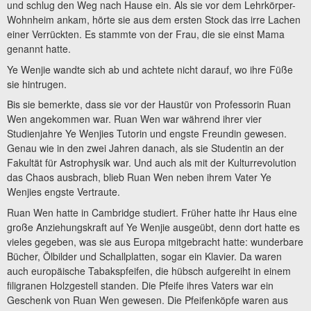
und schlug den Weg nach Hause ein. Als sie vor dem Lehrkörper-
Wohnheim ankam, hörte sie aus dem ersten Stock das irre Lachen
einer Verrückten. Es stammte von der Frau, die sie einst Mama
genannt hatte.
Ye Wenjie wandte sich ab und achtete nicht darauf, wo ihre Füße
sie hintrugen.
Bis sie bemerkte, dass sie vor der Haustür von Professorin Ruan
Wen angekommen war. Ruan Wen war während ihrer vier
Studienjahre Ye Wenjies Tutorin und engste Freundin gewesen.
Genau wie in den zwei Jahren danach, als sie Studentin an der
Fakultät für Astrophysik war. Und auch als mit der Kulturrevolution
das Chaos ausbrach, blieb Ruan Wen neben ihrem Vater Ye
Wenjies engste Vertraute.
Ruan Wen hatte in Cambridge studiert. Früher hatte ihr Haus eine
große Anziehungskraft auf Ye Wenjie ausgeübt, denn dort hatte es
vieles gegeben, was sie aus Europa mitgebracht hatte: wunderbare
Bücher, Ölbilder und Schallplatten, sogar ein Klavier. Da waren
auch europäische Tabakspfeifen, die hübsch aufgereiht in einem
filigranen Holzgestell standen. Die Pfeife ihres Vaters war ein
Geschenk von Ruan Wen gewesen. Die Pfeifenköpfe waren aus