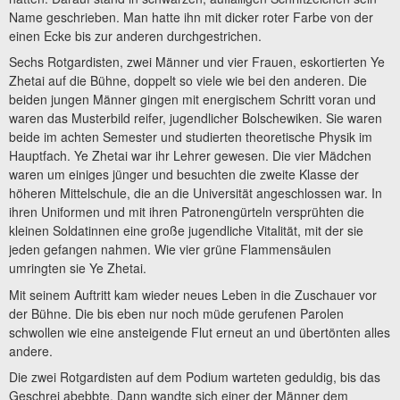
Name geschrieben. Man hatte ihn mit dicker roter Farbe von der
einen Ecke bis zur anderen durchgestrichen.
Sechs Rotgardisten, zwei Männer und vier Frauen, eskortierten Ye
Zhetai auf die Bühne, doppelt so viele wie bei den anderen. Die
beiden jungen Männer gingen mit energischem Schritt voran und
waren das Musterbild reifer, jugendlicher Bolschewiken. Sie waren
beide im achten Semester und studierten theoretische Physik im
Hauptfach. Ye Zhetai war ihr Lehrer gewesen. Die vier Mädchen
waren um einiges jünger und besuchten die zweite Klasse der
höheren Mittelschule, die an die Universität angeschlossen war. In
ihren Uniformen und mit ihren Patronengürteln versprühten die
kleinen Soldatinnen eine große jugendliche Vitalität, mit der sie
jeden gefangen nahmen. Wie vier grüne Flammensäulen
umringten sie Ye Zhetai.
Mit seinem Auftritt kam wieder neues Leben in die Zuschauer vor
der Bühne. Die bis eben nur noch müde gerufenen Parolen
schwollen wie eine ansteigende Flut erneut an und übertönten alles
andere.
Die zwei Rotgardisten auf dem Podium warteten geduldig, bis das
Geschrei abebbte. Dann wandte sich einer der Männer dem