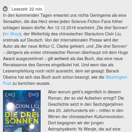
Lesezeit: 22 min.
In den kommenden Tagen erwartet uns nichts Geringeres als eine
Sensation, die das Herz eines jeden Science-Fiction-Fans höher
schlagen lassen dürfte: Am 12.12.2016 erscheint „Die drei Sonnen“
(
im Shop
), der Welterfolg des chinesischen Starautors Cixin Liu,
erstmals auf Deutsch. Von der internationalen Presse wird der
Autor als der neue Arthur C. Clarke gefeiert, und „Die drei Sonnen“
– übrigens als erster chinesischer Roman überhaupt mit dem Hugo
Award ausgezeichnet – gilt weltweit als das Buch, das eine neue
Renaissance des Genres eingeläutet hat. Und wem das als
Leseempfehlung noch nicht ausreicht, dem sei gesagt: Barack
Obama hat sich das Buch auch schon besorgt, wie die
Washington
Post
zu berichten wusste.
Aber worum geht’s eigentlich in diesem
Roman, der so viel Aufsehen erregt? Die
Geschichte setzt in den Sechzigerjahren
des 20. Jahrhunderts ein – mitten in den
Wirren der chinesischen Kulturrevolution.
Dort begegnen wir der jungen
Astrophysikerin Ye Wenjie, die auf eine