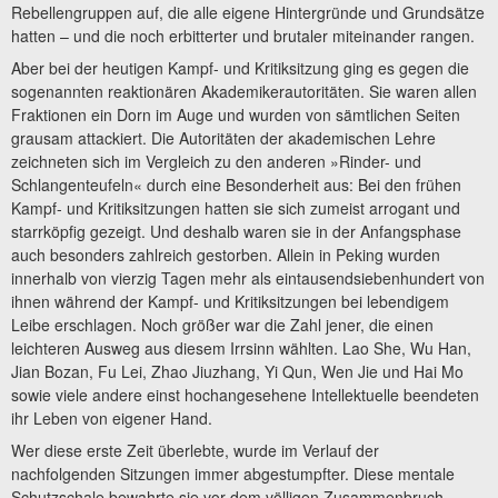
Rebellengruppen auf, die alle eigene Hintergründe und Grundsätze
hatten – und die noch erbitterter und brutaler miteinander rangen.
Aber bei der heutigen Kampf- und Kritiksitzung ging es gegen die
sogenannten reaktionären Akademikerautoritäten. Sie waren allen
Fraktionen ein Dorn im Auge und wurden von sämtlichen Seiten
grausam attackiert. Die Autoritäten der akademischen Lehre
zeichneten sich im Vergleich zu den anderen »Rinder- und
Schlangenteufeln« durch eine Besonderheit aus: Bei den frühen
Kampf- und Kritiksitzungen hatten sie sich zumeist arrogant und
starrköpfig gezeigt. Und deshalb waren sie in der Anfangsphase
auch besonders zahlreich gestorben. Allein in Peking wurden
innerhalb von vierzig Tagen mehr als eintausendsiebenhundert von
ihnen während der Kampf- und Kritiksitzungen bei lebendigem
Leibe erschlagen. Noch größer war die Zahl jener, die einen
leichteren Ausweg aus diesem Irrsinn wählten. Lao She, Wu Han,
Jian Bozan, Fu Lei, Zhao Jiuzhang, Yi Qun, Wen Jie und Hai Mo
sowie viele andere einst hochangesehene Intellektuelle beendeten
ihr Leben von eigener Hand.
Wer diese erste Zeit überlebte, wurde im Verlauf der
nachfolgenden Sitzungen immer abgestumpfter. Diese mentale
Schutzschale bewahrte sie vor dem völligen Zusammenbruch.