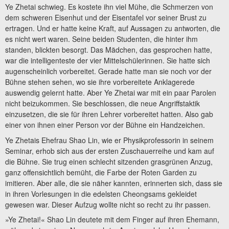
Ye Zhetai schwieg. Es kostete ihn viel Mühe, die Schmerzen von
dem schweren Eisenhut und der Eisentafel vor seiner Brust zu
ertragen. Und er hatte keine Kraft, auf Aussagen zu antworten, die
es nicht wert waren. Seine beiden Studenten, die hinter ihm
standen, blickten besorgt. Das Mädchen, das gesprochen hatte,
war die intelligenteste der vier Mittelschülerinnen. Sie hatte sich
augenscheinlich vorbereitet. Gerade hatte man sie noch vor der
Bühne stehen sehen, wo sie ihre vorbereitete Anklagerede
auswendig gelernt hatte. Aber Ye Zhetai war mit ein paar Parolen
nicht beizukommen. Sie beschlossen, die neue Angriffstaktik
einzusetzen, die sie für ihren Lehrer vorbereitet hatten. Also gab
einer von ihnen einer Person vor der Bühne ein Handzeichen.
Ye Zhetais Ehefrau Shao Lin, wie er Physikprofessorin in seinem
Seminar, erhob sich aus der ersten Zuschauerreihe und kam auf
die Bühne. Sie trug einen schlecht sitzenden grasgrünen Anzug,
ganz offensichtlich bemüht, die Farbe der Roten Garden zu
imitieren. Aber alle, die sie näher kannten, erinnerten sich, dass sie
in ihren Vorlesungen in die edelsten Cheongsams gekleidet
gewesen war. Dieser Aufzug wollte nicht so recht zu ihr passen.
»Ye Zhetai!« Shao Lin deutete mit dem Finger auf ihren Ehemann,