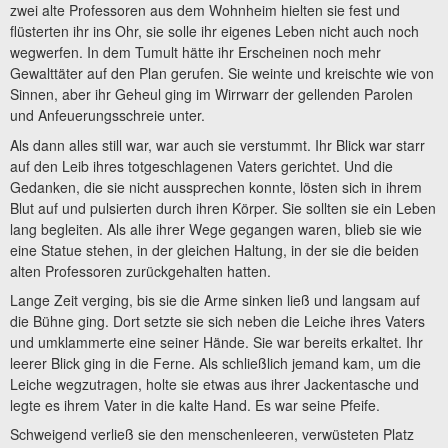
zwei alte Professoren aus dem Wohnheim hielten sie fest und
flüsterten ihr ins Ohr, sie solle ihr eigenes Leben nicht auch noch
wegwerfen. In dem Tumult hätte ihr Erscheinen noch mehr
Gewalttäter auf den Plan gerufen. Sie weinte und kreischte wie von
Sinnen, aber ihr Geheul ging im Wirrwarr der gellenden Parolen
und Anfeuerungsschreie unter.
Als dann alles still war, war auch sie verstummt. Ihr Blick war starr
auf den Leib ihres totgeschlagenen Vaters gerichtet. Und die
Gedanken, die sie nicht aussprechen konnte, lösten sich in ihrem
Blut auf und pulsierten durch ihren Körper. Sie sollten sie ein Leben
lang begleiten. Als alle ihrer Wege gegangen waren, blieb sie wie
eine Statue stehen, in der gleichen Haltung, in der sie die beiden
alten Professoren zurückgehalten hatten.
Lange Zeit verging, bis sie die Arme sinken ließ und langsam auf
die Bühne ging. Dort setzte sie sich neben die Leiche ihres Vaters
und umklammerte eine seiner Hände. Sie war bereits erkaltet. Ihr
leerer Blick ging in die Ferne. Als schließlich jemand kam, um die
Leiche wegzutragen, holte sie etwas aus ihrer Jackentasche und
legte es ihrem Vater in die kalte Hand. Es war seine Pfeife.
Schweigend verließ sie den menschenleeren, verwüsteten Platz