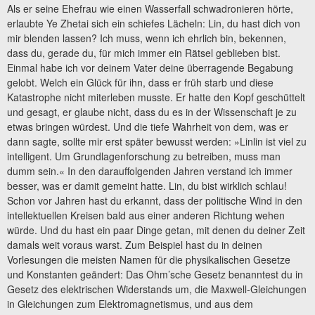
Als er seine Ehefrau wie einen Wasserfall schwadronieren hörte,
erlaubte Ye Zhetai sich ein schiefes Lächeln: Lin, du hast dich von
mir blenden lassen? Ich muss, wenn ich ehrlich bin, bekennen,
dass du, gerade du, für mich immer ein Rätsel geblieben bist.
Einmal habe ich vor deinem Vater deine überragende Begabung
gelobt. Welch ein Glück für ihn, dass er früh starb und diese
Katastrophe nicht miterleben musste. Er hatte den Kopf geschüttelt
und gesagt, er glaube nicht, dass du es in der Wissenschaft je zu
etwas bringen würdest. Und die tiefe Wahrheit von dem, was er
dann sagte, sollte mir erst später bewusst werden: »Linlin ist viel zu
intelligent. Um Grundlagenforschung zu betreiben, muss man
dumm sein.« In den darauffolgenden Jahren verstand ich immer
besser, was er damit gemeint hatte. Lin, du bist wirklich schlau!
Schon vor Jahren hast du erkannt, dass der politische Wind in den
intellektuellen Kreisen bald aus einer anderen Richtung wehen
würde. Und du hast ein paar Dinge getan, mit denen du deiner Zeit
damals weit voraus warst. Zum Beispiel hast du in deinen
Vorlesungen die meisten Namen für die physikalischen Gesetze
und Konstanten geändert: Das Ohm’sche Gesetz benanntest du in
Gesetz des elektrischen Widerstands um, die Maxwell-Gleichungen
in Gleichungen zum Elektromagnetismus, und aus dem