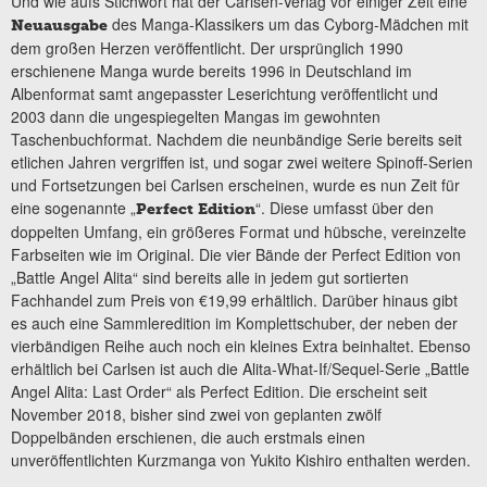
Und wie aufs Stichwort hat der Carlsen-Verlag vor einiger Zeit eine
des Manga-Klassikers um das Cyborg-Mädchen mit
Neuausgabe
dem großen Herzen veröffentlicht. Der ursprünglich 1990
erschienene Manga wurde bereits 1996 in Deutschland im
Albenformat samt angepasster Leserichtung veröffentlicht und
2003 dann die ungespiegelten Mangas im gewohnten
Taschenbuchformat. Nachdem die neunbändige Serie bereits seit
etlichen Jahren vergriffen ist, und sogar zwei weitere Spinoff-Serien
und Fortsetzungen bei Carlsen erscheinen, wurde es nun Zeit für
eine sogenannte „
“. Diese umfasst über den
Perfect Edition
doppelten Umfang, ein größeres Format und hübsche, vereinzelte
Farbseiten wie im Original. Die vier Bände der Perfect Edition von
„Battle Angel Alita“ sind bereits alle in jedem gut sortierten
Fachhandel zum Preis von €19,99 erhältlich. Darüber hinaus gibt
es auch eine Sammleredition im Komplettschuber, der neben der
vierbändigen Reihe auch noch ein kleines Extra beinhaltet. Ebenso
erhältlich bei Carlsen ist auch die Alita-What-If/Sequel-Serie „Battle
Angel Alita: Last Order“ als Perfect Edition. Die erscheint seit
November 2018, bisher sind zwei von geplanten zwölf
Doppelbänden erschienen, die auch erstmals einen
unveröffentlichten Kurzmanga von Yukito Kishiro enthalten werden.