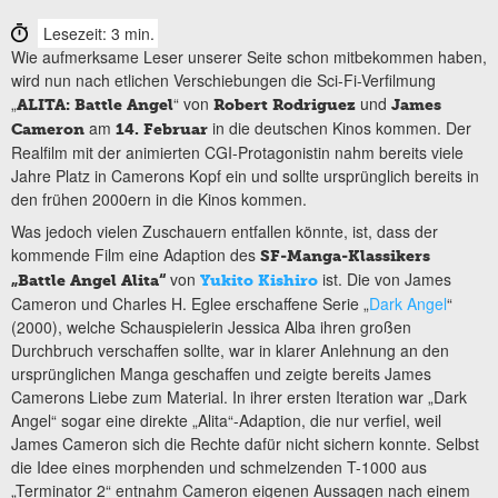
Lesezeit: 3 min.
Wie aufmerksame Leser unserer Seite schon mitbekommen haben,
wird nun nach etlichen Verschiebungen die Sci-Fi-Verfilmung
„
“ von
und
ALITA: Battle Angel
Robert Rodriguez
James
am
in die deutschen Kinos kommen. Der
Cameron
14. Februar
Realfilm mit der animierten CGI-Protagonistin nahm bereits viele
Jahre Platz in Camerons Kopf ein und sollte ursprünglich bereits in
den frühen 2000ern in die Kinos kommen.
Was jedoch vielen Zuschauern entfallen könnte, ist, dass der
kommende Film eine Adaption des
SF-Manga-Klassikers
von
ist. Die von James
„Battle Angel Alita“
Yukito Kishiro
Cameron und Charles H. Eglee erschaffene Serie „
Dark Angel
“
(2000), welche Schauspielerin Jessica Alba ihren großen
Durchbruch verschaffen sollte, war in klarer Anlehnung an den
ursprünglichen Manga geschaffen und zeigte bereits James
Camerons Liebe zum Material. In ihrer ersten Iteration war „Dark
Angel“ sogar eine direkte „Alita“-Adaption, die nur verfiel, weil
James Cameron sich die Rechte dafür nicht sichern konnte. Selbst
die Idee eines morphenden und schmelzenden T-1000 aus
„Terminator 2“ entnahm Cameron eigenen Aussagen nach einem