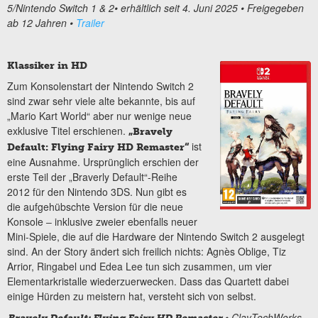
5/
Nintendo Switch
1 & 2
• erhältlich
seit 4. Juni
202
5
•
Freigegeben
ab
12
Jahren
•
Trailer
Klassiker in HD
Zum Konsolenstart der Nintendo Switch 2
sind zwar sehr viele alte bekannte, bis auf
„Mario Kart World“ aber nur wenige neue
exklusive Titel erschienen.
„Bravely
ist
Default: Flying Fairy HD Remaster“
eine Ausnahme. Ursprünglich erschien der
erste Teil der „Braverly Default“-Reihe
2012 für den Nintendo 3DS. Nun gibt es
die aufgehübschte Version für die neue
Konsole
‒
inklusive zweier ebenfalls neuer
Mini-Spiele, die auf die Hardware der Nintendo Switch 2 ausgelegt
sind. An der Story ändert sich freilich nichts: Agnès Oblige, Tiz
Arrior, Ringabel und Edea Lee tun sich zusammen, um vier
Elementarkristalle wiederzuerwecken. Dass das Quartett dabei
einige Hürden zu meistern hat, versteht sich von selbst.
•
ClayTechWorks,