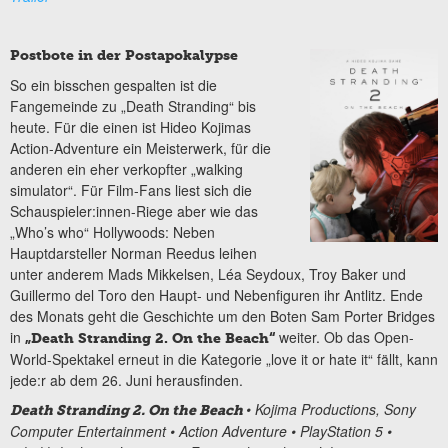
Postbote in der Postapokalypse
So ein bisschen gespalten ist die
Fangemeinde zu „Death Stranding“ bis
heute. Für die einen ist Hideo Kojimas
Action-Adventure ein Meisterwerk, für die
anderen ein eher verkopfter „walking
simulator“. Für Film-Fans liest sich die
Schauspieler:innen-Riege aber wie das
„Who’s who“ Hollywoods: Neben
Hauptdarsteller Norman Reedus leihen
unter anderem Mads Mikkelsen, Léa Seydoux, Troy Baker und
Guillermo del Toro den Haupt- und Nebenfiguren ihr Antlitz. Ende
des Monats geht die Geschichte um den Boten Sam Porter Bridges
in
weiter. Ob das Open-
„Death Stranding 2. On the Beach“
World-Spektakel erneut in die Kategorie „love it or hate it“ fällt, kann
jede:r ab dem 26. Juni herausfinden.
• Kojima Productions, Sony
Death Stranding 2. On the Beach
Computer Entertainment • Action Adventure • PlayStation 5 •