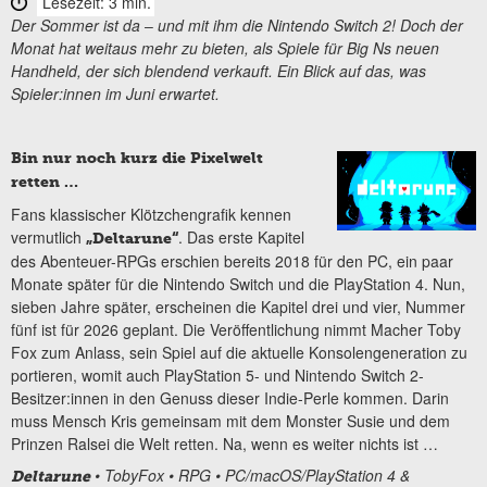
Lesezeit: 3 min.
Der Sommer ist da
‒
und mit ihm die Nintendo Switch 2! Doch der
Monat hat weitaus mehr zu bieten, als Spiele für Big Ns neuen
Handheld, der sich blendend verkauft. Ein Blick auf das, was
Spieler:innen im Juni erwartet.
Bin nur noch kurz die Pixelwelt
retten …
Fans klassischer Klötzchengrafik kennen
vermutlich
. Das erste Kapitel
„Deltarune“
des Abenteuer-RPGs erschien bereits 2018 für den PC, ein paar
Monate später für die Nintendo Switch und die PlayStation 4. Nun,
sieben Jahre später, erscheinen die Kapitel drei und vier, Nummer
fünf ist für 2026 geplant. Die Veröffentlichung nimmt Macher Toby
Fox zum Anlass, sein Spiel auf die aktuelle Konsolengeneration zu
portieren, womit auch PlayStation 5- und Nintendo Switch 2-
Besitzer:innen in den Genuss dieser Indie-Perle kommen. Darin
muss Mensch Kris gemeinsam mit dem Monster Susie und dem
Prinzen Ralsei die Welt retten. Na, wenn es weiter nichts ist …
•
TobyFox
•
RPG
•
PC/macOS/PlayStation 4 &
Deltarune