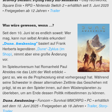
Bravely Default: Flying Fairy HD Remaster
Square Enix
•
RPG
•
Nintendo Switch 2
• erhältlich
seit
5
.
Juni
202
5
•
Freigegeben ab
12
Jahren
•
Trailer
Was wäre gewesen, wenn …?
Seit dem 10. Juni ist es endlich soweit: Wer
mag, kann nun selbst Arrakis erkunden!
basiert auf Frank
„Dune. Awakening“
Herberts legendären
„Dune“-Zyklus (im
Shop)
, nimmt aber eine große Änderung
vor.
Im Spieleuniversum hat Romanheld Paul
Atreides nie das Licht der Welt erblickt
‒
ganz so, wie es die Prophezeiung einst vorhergesagt hat. Während
seine Schwester in dieser alternativen Zeitlinie das Geschehen mit
prägt, ist es an den Spieler:innen, auf dem Wüstenplaneten zu
überleben, um am Ende dessen Politik mitbestimmen zu können.
• Funcom • Survival-MMORPG • PC • erhältlich
Dune. Awakening
seit dem
10. Juni 2025 •
Freigegeben ab
1
8
Jahren
•
Trailer
,
Story-
Trailer