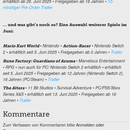
erhältlich ab 26. Juni 2025 •
Freigegeben ab
1
6
Jahren
•
10-
minütiger Pre-Order Trailer
… und was gibt’s noch so? Eine Auswahl weiterer Spiele im
Juni:
•
Nintendo
•
•
Nintendo Switch
Mario Kart World
Action-Racer
2
• erhältlich
seit
5.
Juni
202
5
•
Freigegeben ab
0
Jahren
•
Trailer
•
Marvelous Entertainment
Rune Factory: Guardians of Azuma
•
RPG
•
nun auch für
PC/
Nintendo Switch
2 erhältlich
• erhältlich
seit
5
.
Juni
202
5
•
Freigegeben ab
12
Jahren
(Nintendo Switch 2),
16 Jahren (PC/Steam)
•
Trailer
•
11 Bit Studios
•
Survival-Adventure
•
PC/
PS5/
Xbox
The Alters
Series X&S
• erhältlich
seit
13
.
Juni
202
5
•
Freigegeben ab
16
Jahren
•
Trailer
Kommentare
Zum Verfassen von Kommentaren bitte
Anmelden oder