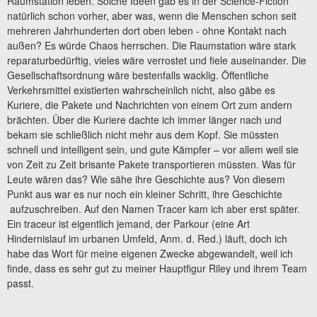
Raumstation leben. Solche Ideen gab es in der Science-Fiction
natürlich schon vorher, aber was, wenn die Menschen schon seit
mehreren Jahrhunderten dort oben leben - ohne Kontakt nach
außen? Es würde Chaos herrschen. Die Raumstation wäre stark
reparaturbedürftig, vieles wäre verrostet und fiele auseinander. Die
Gesellschaftsordnung wäre bestenfalls wacklig. Öffentliche
Verkehrsmittel existierten wahrscheinlich nicht, also gäbe es
Kuriere, die Pakete und Nachrichten von einem Ort zum andern
brächten. Über die Kuriere dachte ich immer länger nach und
bekam sie schließlich nicht mehr aus dem Kopf. Sie müssten
schnell und intelligent sein, und gute Kämpfer – vor allem weil sie
von Zeit zu Zeit brisante Pakete transportieren müssten. Was für
Leute wären das? Wie sähe ihre Geschichte aus? Von diesem
Punkt aus war es nur noch ein kleiner Schritt, ihre Geschichte
aufzuschreiben. Auf den Namen Tracer kam ich aber erst später.
Ein traceur ist eigentlich jemand, der Parkour (eine Art
Hindernislauf im urbanen Umfeld, Anm. d. Red.) läuft, doch ich
habe das Wort für meine eigenen Zwecke abgewandelt, weil ich
finde, dass es sehr gut zu meiner Hauptfigur Riley und ihrem Team
passt.