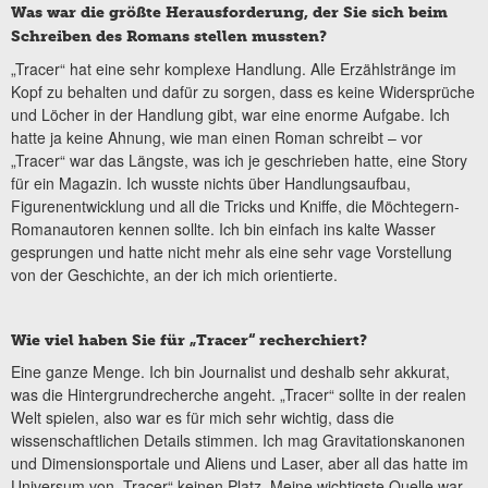
Was war die größte Herausforderung, der Sie sich beim
Schreiben des Romans stellen mussten?
„Tracer“ hat eine sehr komplexe Handlung. Alle Erzählstränge im
Kopf zu behalten und dafür zu sorgen, dass es keine Widersprüche
und Löcher in der Handlung gibt, war eine enorme Aufgabe. Ich
hatte ja keine Ahnung, wie man einen Roman schreibt – vor
„Tracer“ war das Längste, was ich je geschrieben hatte, eine Story
für ein Magazin. Ich wusste nichts über Handlungsaufbau,
Figurenentwicklung und all die Tricks und Kniffe, die Möchtegern-
Romanautoren kennen sollte. Ich bin einfach ins kalte Wasser
gesprungen und hatte nicht mehr als eine sehr vage Vorstellung
von der Geschichte, an der ich mich orientierte.
Wie viel haben Sie für „Tracer“ recherchiert?
Eine ganze Menge. Ich bin Journalist und deshalb sehr akkurat,
was die Hintergrundrecherche angeht. „Tracer“ sollte in der realen
Welt spielen, also war es für mich sehr wichtig, dass die
wissenschaftlichen Details stimmen. Ich mag Gravitationskanonen
und Dimensionsportale und Aliens und Laser, aber all das hatte im
Universum von „Tracer“ keinen Platz. Meine wichtigste Quelle war