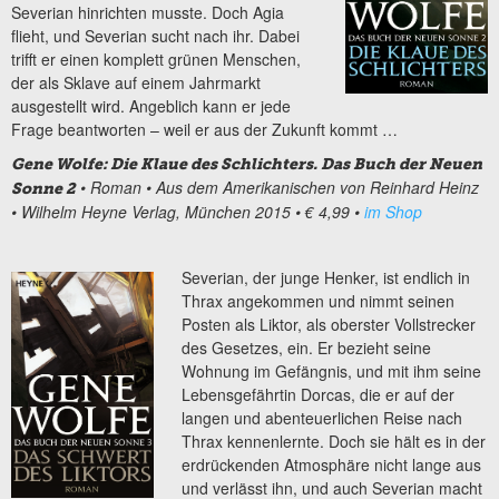
Severian hinrichten musste. Doch Agia
flieht, und Severian sucht nach ihr. Dabei
trifft er einen komplett grünen Menschen,
der als Sklave auf einem Jahrmarkt
ausgestellt wird. Angeblich kann er jede
Frage beantworten – weil er aus der Zukunft kommt …
Gene Wolfe: Die Klaue des Schlichters. Das Buch der Neuen
• Roman
• Aus dem Amerikanischen von Reinhard Heinz
Sonne 2
• Wilhelm Heyne Verlag, München 2015
• € 4,99
•
im Shop
Severian, der junge Henker, ist endlich in
Thrax angekommen und nimmt seinen
Posten als Liktor, als oberster Vollstrecker
des Gesetzes, ein. Er bezieht seine
Wohnung im Gefängnis, und mit ihm seine
Lebensgefährtin Dorcas, die er auf der
langen und abenteuerlichen Reise nach
Thrax kennenlernte. Doch sie hält es in der
erdrückenden Atmosphäre nicht lange aus
und verlässt ihn, und auch Severian macht