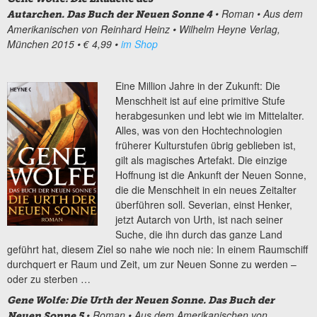
• Roman
• Aus dem
Autarchen. Das Buch der Neuen Sonne 4
Amerikanischen von Reinhard Heinz
• Wilhelm Heyne Verlag,
München 2015
• € 4,99
•
im Shop
Eine Million Jahre in der Zukunft: Die
Menschheit ist auf eine primitive Stufe
herabgesunken und lebt wie im Mittelalter.
Alles, was von den Hochtechnologien
früherer Kulturstufen übrig geblieben ist,
gilt als magisches Artefakt. Die einzige
Hoffnung ist die Ankunft der Neuen Sonne,
die die Menschheit in ein neues Zeitalter
überführen soll. Severian, einst Henker,
jetzt Autarch von Urth, ist nach seiner
Suche, die ihn durch das ganze Land
geführt hat, diesem Ziel so nahe wie noch nie: In einem Raumschiff
durchquert er Raum und Zeit, um zur Neuen Sonne zu werden –
oder zu sterben …
Gene Wolfe: Die Urth der Neuen Sonne. Das Buch der
• Roman
• Aus dem Amerikanischen von
Neuen Sonne 5