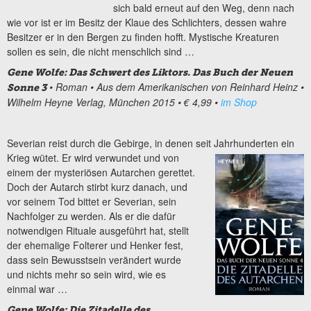
sich bald erneut auf den Weg, denn nach
wie vor ist er im Besitz der Klaue des Schlichters, dessen wahre
Besitzer er in den Bergen zu finden hofft. Mystische Kreaturen
sollen es sein, die nicht menschlich sind …
Gene Wolfe: Das Schwert des Liktors. Das Buch der Neuen
• Roman
• Aus dem Amerikanischen von Reinhard Heinz
•
Sonne 3
Wilhelm Heyne Verlag, München 2015
• € 4,99
•
im Shop
Severian reist durch die Gebirge, in denen seit Jahrhunderten ein
Krieg wütet. Er wird
verwundet und von
einem der mysteriösen Autarchen gerettet.
Doch der Autarch stirbt kurz danach, und
vor seinem Tod bittet er Severian, sein
Nachfolger zu werden. Als er die dafür
notwendigen Rituale ausgeführt hat, stellt
der ehemalige Folterer und Henker fest,
dass sein Bewusstsein verändert wurde
und nichts mehr so sein wird, wie es
einmal war …
Gene Wolfe: Die Zitadelle des