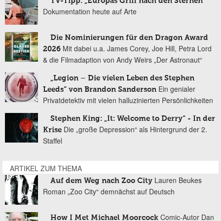
TV-Tipp: „Europas Griff nach den Sternen“
Dokumentation heute auf Arte
Die Nominierungen für den Dragon Award
Mit dabei u.a. James Corey, Joe Hill, Petra Lord
2026
& die Filmadaption von Andy Weirs „Der Astronaut“
„Legion – Die vielen Leben des Stephen
Ein genialer
Leeds“ von Brandon Sanderson
Privatdetektiv mit vielen halluzinierten Persönlichkeiten
Stephen King: „It: Welcome to Derry“ - In der
Die „große Depression“ als Hintergrund der 2.
Krise
Staffel
ARTIKEL ZUM THEMA
Lauren Beukes
Auf dem Weg nach Zoo City
Roman „Zoo City“ demnächst auf Deutsch
Comic-Autor Dan
How I Met Michael Moorcock