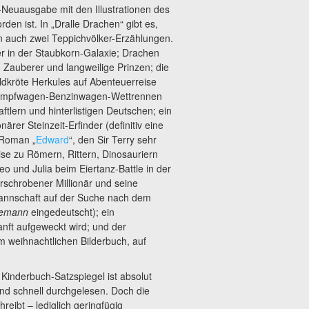
-Neuausgabe mit den Illustrationen des
den ist. In „Dralle Drachen“ gibt es,
 auch zwei Teppichvölker-Erzählungen.
in der Staubkorn-Galaxie; Drachen
 Zauberer und langweilige Prinzen; die
ldkröte Herkules auf Abenteuerreise
Dampfwagen-Benzinwagen-Wettrennen
ftlern und hinterlistigen Deutschen; ein
onärer Steinzeit-Erfinder (definitiv eine
 Roman „
Edward
“, den Sir Terry sehr
eise zu Römern, Rittern, Dinosauriern
 und Julia beim Eiertanz-Battle in der
erschrobener Millionär und seine
mannschaft auf der Suche nach dem
emann
eingedeutscht); ein
nft aufgeweckt wird; und der
 weihnachtlichen Bilderbuch, auf
r Kinderbuch-Satzspiegel ist absolut
d schnell durchgelesen. Doch die
reibt – lediglich geringfügig