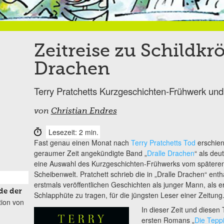
Zeitreise zu Schildkr
Drachen
Terry Pratchetts Kurzgeschichten-Frühwerk un
von
Christian Endres
Lesezeit: 2 min.
Fast genau einen Monat nach
Terry Pratchetts Tod
erschien
geraumer Zeit angekündigte Band „
Dralle Drachen
“ als deu
eine Auswahl des Kurzgeschichten-Frühwerks vom späteren 
Scheibenwelt. Pratchett schrieb die in „Dralle Drachen“ en
erstmals veröffentlichen Geschichten als junger Mann, als er
de der
Schlapphüte zu tragen, für die jüngsten Leser einer Zeitung
tion von
In dieser Zeit und diesen 
ersten Romans „
Die Tepp