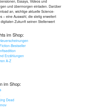
ezensionen, Essays, Videos und
orgen und übermorgen einladen. Darüber
load an, wichtige aktuelle Science-
– eine Auswahl, die stetig erweitert
 digitalen Zukunft seinen Stellenwert
ghts im Shop:
 Neuerscheinungen
iction-Bestseller
nftsedition
und Erzählungen
oren A-Z
n im Shop:
s
k
king Dead
imov