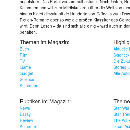
begeistern. Das Portal versammelt aktuelle Nachrichten, R
Kolumnen und will zum Mitdiskutieren über die Welt von m
hinaus bietet diezukunft.de Hunderte von E-Books zum Down
Fiction-Romane ebenso wie die großen Klassiker des Genres 
wird. Denn Lesen – da sind sich alle einig – wird auch in der
behalten.
Themen im Magazin:
Highli
Buch
Aktuelle
Film
Science-F
TV
Die Zuku
Game
Stories 
Gadget
Alle Aut
Science
Kolumnen
Rubriken im Magazin:
Theme
News
Star War
Essay
Star Tre
Review
The Wal
Kolumne
Isaac As