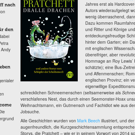
Jahres erst als Hardcover
ff nach
Autors wiederaufgelegt wor
ion
wenig überraschend, dann
Dazu kommen Raumfahrer 
und Ritter und Könige und
ür den
entdeckungsfreudige Schi
dabei
hinter dem Garten; ein 
Petra
mit englischen Wissenscha
n Andy
übereifriger, aber revoluti
Hommage an Roy Lewis’
schätzte); eine Bus-Zeitr
Leben
und Affenmenschen; Romeo
englischen Provinz; ein v
genialer
eigenwillige Expeditions
schrecklichen Schneemenschen (seltsamerweise als
Schne
ten
verschlafenes Nest, das durch einen Seemonster-Hoax unsa
Weihnachtsmann, ein Gutmensch und Fachidiot wie aus dem
lcome
Die
Jobsuche.
ergrund
Alle Geschichten wurden von
Mark Beech
illustriert, und de
augenfreundlich, die Kurzgeschichtensammlung entsprechen
Storys, die Pratchett – wie er in seinem Vorwort von 2014 sch