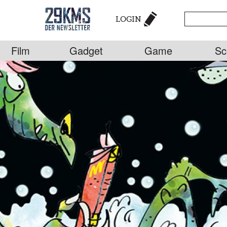
LOGIN
Film
Gadget
Game
Sc