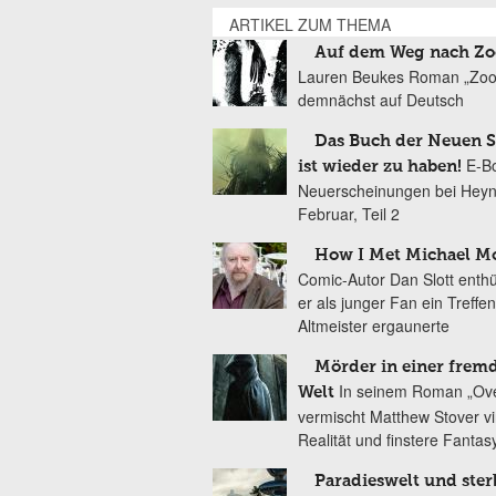
ARTIKEL ZUM THEMA
Auf dem Weg nach Zo
Lauren Beukes Roman „Zoo 
demnächst auf Deutsch
Das Buch der Neuen 
E-B
ist wieder zu haben!
Neuerscheinungen bei Heyn
Februar, Teil 2
How I Met Michael M
Comic-Autor Dan Slott enthül
er als junger Fan ein Treffe
Altmeister ergaunerte
Mörder in einer frem
In seinem Roman „Ove
Welt
vermischt Matthew Stover vir
Realität und finstere Fantas
Paradieswelt und ste