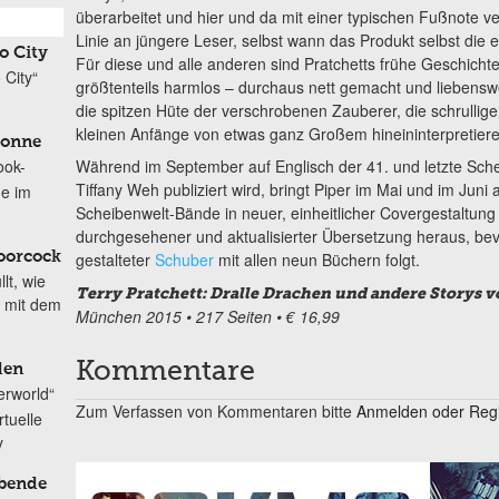
überarbeitet und hier und da mit einer typischen Fußnote ver
Linie an jüngere Leser, selbst wann das Produkt selbst die 
o City
Für diese und alle anderen sind Pratchetts frühe Geschicht
City“
größtenteils harmlos – durchaus nett gemacht und liebens
die spitzen Hüte der verschrobenen Zauberer, die schrullige
kleinen Anfänge von etwas ganz Großem hineininterpretiere
Sonne
Während im September auf Englisch der 41. und letzte Sch
ook-
Tiffany Weh publiziert wird, bringt Piper im Mai und im Juni
e im
Scheibenwelt-Bände in neuer, einheitlicher Covergestaltun
durchgesehener und aktualisierter Übersetzung heraus, bev
gestalteter
Schuber
mit allen neun Büchern folgt.
oorcock
lt, wie
Terry Pratchett: Dralle Drachen und andere Storys 
n mit dem
München 2015 • 217 Seiten • € 16,99
Kommentare
den
rworld“
Zum Verfassen von Kommentaren bitte
Anmelden oder Regis
tuelle
y
rbende