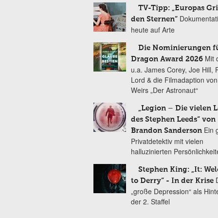
TV-Tipp: „Europas Gri
Dokumentat
den Sternen“
heute auf Arte
Die Nominierungen f
Mit 
Dragon Award 2026
u.a. James Corey, Joe Hill, 
Lord & die Filmadaption vo
Weirs „Der Astronaut“
„Legion – Die vielen 
des Stephen Leeds“ von
Ein 
Brandon Sanderson
Privatdetektiv mit vielen
halluzinierten Persönlichkei
Stephen King: „It: We
to Derry“ - In der Krise
„große Depression“ als Hint
der 2. Staffel