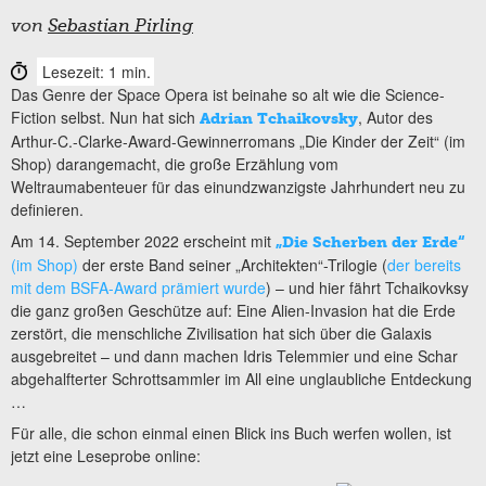
von
Sebastian Pirling
Lesezeit: 1 min.
Das Genre der Space Opera ist beinahe so alt wie die Science-
Fiction selbst. Nun hat sich
, Autor des
Adrian Tchaikovsky
Arthur-C.-Clarke-Award-Gewinnerromans „Die Kinder der Zeit“ (im
Shop) darangemacht, die große Erzählung vom
Weltraumabenteuer für das einundzwanzigste Jahrhundert neu zu
definieren.
Am 14. September 2022 erscheint mit
„Die Scherben der Erde“
(im Shop)
der erste Band seiner „Architekten“-Trilogie (
der bereits
mit dem BSFA-Award prämiert wurde
) – und hier fährt Tchaikovksy
die ganz großen Geschütze auf: Eine Alien-Invasion hat die Erde
zerstört, die menschliche Zivilisation hat sich über die Galaxis
ausgebreitet – und dann machen Idris Telemmier und eine Schar
abgehalfterter Schrottsammler im All eine unglaubliche Entdeckung
…
Für alle, die schon einmal einen Blick ins Buch werfen wollen, ist
jetzt eine Leseprobe online: