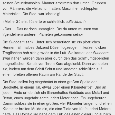
seinen Steuerkonsolen. Männer arbeiteten dort unten, Gruppen
von Männern, die viel zu tun hatten. Maschinen schleppten
Materialien. Die Stadt war lebendig!
»Meine Güte!«, flüsterte er schließlich.
»Sie leben!«
»Das … Das ist doch unmöglich! Die da unten müssen von
irgendeinem anderen Planeten gekommen sein.«
Die
Sunbeam
sank. Unter sich bemerkten sie ein plötzliches
Rennen. Ein halbes Dutzend Düsenflugzeuge mit kurzen dicken
Tragflächen hob sich graziös in die Luft. Sie kamen der
Sunbeam
zwar näher, wurden dann aber durch den das Schiff umgebenden
magnetischen Schutz von ihrem Kurs abgelenkt. Dann wendeten
sie, hielten mit dem Schiff Schritt und landeten schließlich auf
einem breiten offenen Raum am Rande der Stadt.
Die Stadt selbst lag eingebettet in einer großen Spalte der
Bergkette, in einem Tal, etwas über einen Kilometer tief. Und an
jedem Ende erhob sich ein titanenhaftes Gebäude aus Metall und
Beton, eines ungefähr achthundert Meter hoch. Ein ungeheurer
Damm schloss sie in einer großen, vier Kilometer langen und einen
Kilometer breiten Mulde ein, die eine Tiefe von fünfhundert Metern
hatte. Das Rollfeld lag nahe dem Fuß des einen dieser unglaublich