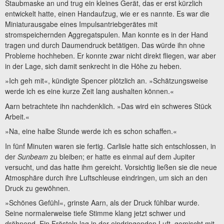
Staubmaske an und trug ein kleines Gerät, das er erst kürzlich
entwickelt hatte, einen Handaufzug, wie er es nannte. Es war die
Miniaturausgabe eines Impulsantriebgerätes mit
stromspeichernden Aggregatspulen. Man konnte es in der Hand
tragen und durch Daumendruck betätigen. Das würde ihn ohne
Probleme hochheben. Er konnte zwar nicht direkt fliegen, war aber
in der Lage, sich damit senkrecht in die Höhe zu heben.
»Ich geh mit«, kündigte Spencer plötzlich an. »Schätzungsweise
werde ich es eine kurze Zeit lang aushalten können.«
Aarn betrachtete ihn nachdenklich. »Das wird ein schweres Stück
Arbeit.«
»Na, eine halbe Stunde werde ich es schon schaffen.«
In fünf Minuten waren sie fertig. Carlisle hatte sich entschlossen, in
der
Sunbeam
zu bleiben; er hatte es einmal auf dem Jupiter
versucht, und das hatte ihm gereicht. Vorsichtig ließen sie die neue
Atmosphäre durch ihre Luftschleuse eindringen, um sich an den
Druck zu gewöhnen.
»Schönes Gefühl«, grinste Aarn, als der Druck fühlbar wurde.
Seine normalerweise tiefe Stimme klang jetzt schwer und
dröhnend. Ein Frösteln lag in der eindringenden Luft, gemischt mit