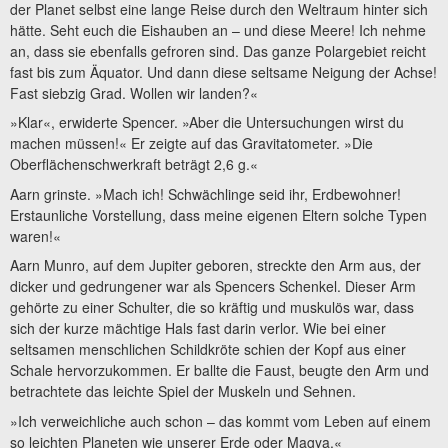
der Planet selbst eine lange Reise durch den Weltraum hinter sich
hätte. Seht euch die Eishauben an – und diese Meere! Ich nehme
an, dass sie ebenfalls gefroren sind. Das ganze Polargebiet reicht
fast bis zum Äquator. Und dann diese seltsame Neigung der Achse!
Fast siebzig Grad. Wollen wir landen?«
»Klar«, erwiderte Spencer. »Aber die Untersuchungen wirst du
machen müssen!« Er zeigte auf das Gravitatometer. »Die
Oberflächenschwerkraft beträgt 2,6 g.«
Aarn grinste. »Mach ich! Schwächlinge seid ihr, Erdbewohner!
Erstaunliche Vorstellung, dass meine eigenen Eltern solche Typen
waren!«
Aarn Munro, auf dem Jupiter geboren, streckte den Arm aus, der
dicker und gedrungener war als Spencers Schenkel. Dieser Arm
gehörte zu einer Schulter, die so kräftig und muskulös war, dass
sich der kurze mächtige Hals fast darin verlor. Wie bei einer
seltsamen menschlichen Schildkröte schien der Kopf aus einer
Schale hervorzukommen. Er ballte die Faust, beugte den Arm und
betrachtete das leichte Spiel der Muskeln und Sehnen.
»Ich verweichliche auch schon – das kommt vom Leben auf einem
so leichten Planeten wie unserer Erde oder Magya.«