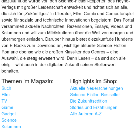
diezukunft.de wurde von den Science-Fiction-Experten des Heyne-
Verlags mit großer Leidenschaft entwickelt und richtet sich an alle,
die sich für „Zukünftiges“ in Literatur, Film, Comic und Computerspiel
sowie für soziale und technische Innovationen begeistern. Das Portal
versammelt aktuelle Nachrichten, Rezensionen, Essays, Videos und
Kolumnen und will zum Mitdiskutieren über die Welt von morgen und
übermorgen einladen. Darüber hinaus bietet diezukunft.de Hunderte
von E-Books zum Download an, wichtige aktuelle Science-Fiction-
Romane ebenso wie die großen Klassiker des Genres – eine
Auswahl, die stetig erweitert wird. Denn Lesen – da sind sich alle
einig – wird auch in der digitalen Zukunft seinen Stellenwert
behalten.
Themen im Magazin:
Highlights im Shop:
Buch
Aktuelle Neuerscheinungen
Film
Science-Fiction-Bestseller
TV
Die Zukunftsedition
Game
Stories und Erzählungen
Gadget
Alle Autoren A-Z
Science
Kolumnen