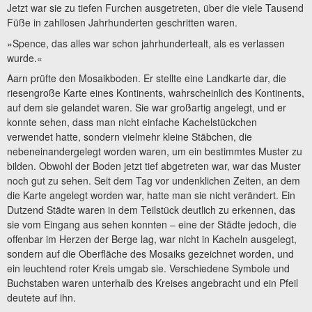
Jetzt war sie zu tiefen Furchen ausgetreten, über die viele Tausend
Füße in zahllosen Jahrhunderten geschritten waren.
»Spence, das alles war schon jahrhundertealt, als es verlassen
wurde.«
Aarn prüfte den Mosaikboden. Er stellte eine Landkarte dar, die
riesengroße Karte eines Kontinents, wahrscheinlich des Kontinents,
auf dem sie gelandet waren. Sie war großartig angelegt, und er
konnte sehen, dass man nicht einfache Kachelstückchen
verwendet hatte, sondern vielmehr kleine Stäbchen, die
nebeneinandergelegt worden waren, um ein bestimmtes Muster zu
bilden. Obwohl der Boden jetzt tief abgetreten war, war das Muster
noch gut zu sehen. Seit dem Tag vor undenklichen Zeiten, an dem
die Karte angelegt worden war, hatte man sie nicht verändert. Ein
Dutzend Städte waren in dem Teilstück deutlich zu erkennen, das
sie vom Eingang aus sehen konnten – eine der Städte jedoch, die
offenbar im Herzen der Berge lag, war nicht in Kacheln ausgelegt,
sondern auf die Oberfläche des Mosaiks gezeichnet worden, und
ein leuchtend roter Kreis umgab sie. Verschiedene Symbole und
Buchstaben waren unterhalb des Kreises angebracht und ein Pfeil
deutete auf ihn.