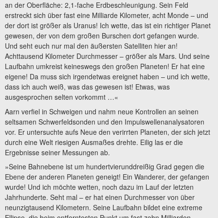
an der Oberfläche: 2,1-fache Erdbeschleunigung. Sein Feld
erstreckt sich über fast eine Milliarde Kilometer, acht Monde – und
der dort ist größer als Uranus! Ich wette, das ist ein richtiger Planet
gewesen, der von dem großen Burschen dort gefangen wurde.
Und seht euch nur mal den äußersten Satelliten hier an!
Achttausend Kilometer Durchmesser – größer als Mars. Und seine
Laufbahn umkreist keineswegs den großen Planeten! Er hat eine
eigene! Da muss sich irgendetwas ereignet haben – und ich wette,
dass ich auch weiß, was das gewesen ist! Etwas, was
ausgesprochen selten vorkommt …«
Aarn verfiel in Schweigen und nahm neue Kontrollen an seinen
seltsamen Schwerfeldsonden und den Impulswellenanalysatoren
vor. Er untersuchte aufs Neue den verirrten Planeten, der sich jetzt
durch eine Welt riesigen Ausmaßes drehte. Eilig las er die
Ergebnisse seiner Messungen ab.
»Seine Bahnebene ist um hundertvierunddreißig Grad gegen die
Ebene der anderen Planeten geneigt! Ein Wanderer, der gefangen
wurde! Und ich möchte wetten, noch dazu im Lauf der letzten
Jahrhunderte. Seht mal – er hat einen Durchmesser von über
neunzigtausend Kilometern. Seine Laufbahn bildet eine extreme
Ellipse, die beim entferntesten Punkt um fast zehn Milliarden