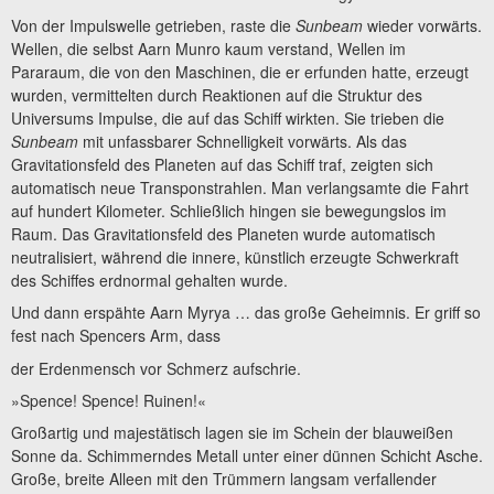
Von der Impulswelle getrieben, raste die
Sunbeam
wieder vorwärts.
Wellen, die selbst Aarn Munro
kaum verstand, Wellen im
Pararaum,
die von den
Maschinen, die er erfunden hatte, erzeugt
wurden,
vermittelten durch Reaktionen auf die Struktur
des
Universums Impulse, die auf das Schiff
wirkten. Sie trieben die
Sunbeam
mit unfassbarer
Schnelligkeit vorwärts. Als das
Gravitationsfeld des
Planeten auf das Schiff traf, zeigten sich
automatisch
neue Transponstrahlen.
Man verlangsamte
die Fahrt
auf hundert Kilometer. Schließlich hingen
sie bewegungslos im
Raum. Das Gravitationsfeld
des Planeten wurde automatisch
neutralisiert,
während die innere, künstlich erzeugte Schwerkraft
des Schiffes erdnormal gehalten wurde.
Und dann erspähte Aarn Myrya … das große Geheimnis. Er griff so
fest nach Spencers Arm, dass
der Erdenmensch vor Schmerz aufschrie.
»Spence! Spence! Ruinen!«
Großartig und majestätisch lagen sie im Schein der blauweißen
Sonne da. Schimmerndes Metall unter einer dünnen Schicht Asche.
Große, breite Alleen mit den Trümmern langsam verfallender