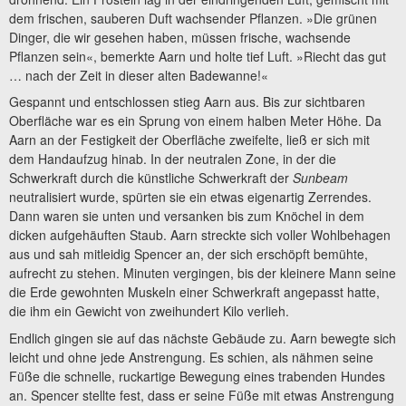
dem frischen, sauberen Duft wachsender Pflanzen. »Die grünen
Dinger, die wir gesehen haben, müssen frische, wachsende
Pflanzen sein«, bemerkte Aarn und holte tief Luft. »Riecht das gut
… nach der Zeit in dieser alten Badewanne!«
Gespannt und entschlossen stieg Aarn aus. Bis zur sichtbaren
Oberfläche war es ein Sprung von einem halben Meter Höhe. Da
Aarn an der Festigkeit der Oberfläche zweifelte, ließ er sich mit
dem Handaufzug hinab. In der neutralen Zone, in der die
Schwerkraft durch die künstliche Schwerkraft der
Sunbeam
neutralisiert wurde, spürten sie ein etwas eigenartig Zerrendes.
Dann waren sie unten und versanken bis zum Knöchel in dem
dicken aufgehäuften Staub. Aarn streckte sich voller Wohlbehagen
aus und sah mitleidig Spencer an, der sich erschöpft bemühte,
aufrecht zu stehen. Minuten vergingen, bis der kleinere Mann seine
die Erde gewohnten Muskeln einer Schwerkraft angepasst hatte,
die ihm ein Gewicht von zweihundert Kilo verlieh.
Endlich gingen sie auf das nächste Gebäude zu. Aarn bewegte sich
leicht und ohne jede Anstrengung. Es schien, als nähmen seine
Füße die schnelle, ruckartige Bewegung eines trabenden Hundes
an. Spencer stellte fest, dass er seine Füße mit etwas Anstrengung