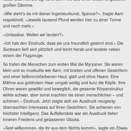
großen Dämme.
»Wie steht’s da mit deiner Ingenieurkunst, Spence?«, fragte Aarn
respektvoll. »Jeweils tausend Pfund werden hier zu einer Tonne
und noch mehr.«
»Unfassbar. Wollen wir landen?«
»Ich hab den Eindruck, dass sie uns freundlich gesinnt sind.« Die
Sunbeam
ließ sich plötzlich und leicht herab und landete neben
einem der Flugzeuge.
So trafen die Menschen zum ersten Mal die Myryaner. Sie waren
klein und so muskulös wie Aarn, mit breiten und offenen Gesichtern
und einer tiefbronzefarbenen Haut, glatt und ohne Haare. Eine
Mähne aus goldrotem Haar umgab seidig und kurz die Köpfe. Ihre
Ohren waren gewölbt und beweglich, die gesamte Körperstruktur
wirkte schwer, aber sonst machten sie einen menschlichen – und
schönen – Eindruck. Jetzt zeigte sich ein Ausdruck neugierig-
überraschten Interesses auf ihren Gesichtern. Sie schienen von
höchster Intelligenz. Das Auffallendste war ein Ausdruck tiefen
inneren Friedens und gelassenen Glücks.
»Seid willkommen, die ihr aus dem Nichts kommt«, sagte ein Etwas