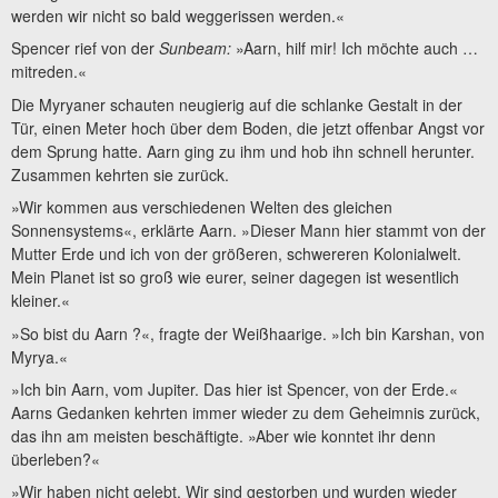
werden wir nicht so bald weggerissen werden.«
Spencer rief von der
Sunbeam:
»Aarn, hilf mir! Ich möchte auch …
mitreden.«
Die Myryaner schauten neugierig auf die schlanke Gestalt in der
Tür, einen Meter hoch über dem Boden, die jetzt offenbar Angst vor
dem Sprung hatte. Aarn ging zu ihm und hob ihn schnell herunter.
Zusammen kehrten sie zurück.
»Wir kommen aus verschiedenen Welten des gleichen
Sonnensystems«, erklärte Aarn. »Dieser Mann hier stammt von der
Mutter Erde und ich von der größeren, schwereren Kolonialwelt.
Mein Planet ist so groß wie eurer, seiner dagegen ist wesentlich
kleiner.«
»So bist du Aarn ?«, fragte der Weißhaarige. »Ich bin Karshan, von
Myrya.«
»Ich bin Aarn, vom Jupiter. Das hier ist Spencer, von der Erde.«
Aarns Gedanken kehrten immer wieder zu dem Geheimnis zurück,
das ihn am meisten beschäftigte. »Aber wie konntet ihr denn
überleben?«
»Wir haben nicht gelebt. Wir sind gestorben und wurden wieder