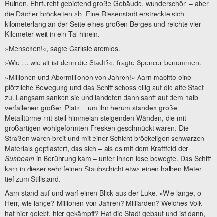
Ruinen. Ehrfurcht gebietend große Gebäude, wunderschön – aber
die Dächer bröckelten ab. Eine Riesenstadt erstreckte sich
kilometerlang an der Seite eines großen Berges und reichte vier
Kilometer weit in ein Tal hinein.
»Menschen!«, sagte Carlisle atemlos.
»Wie … wie alt ist denn die Stadt?«, fragte Spencer benommen.
»Millionen und Abermillionen von Jahren!« Aarn machte eine
plötzliche Bewegung und das Schiff schoss eilig auf die alte Stadt
zu. Langsam sanken sie und landeten dann sanft auf dem halb
verfallenen großen Platz – um ihn herum standen große
Metalltürme mit steil himmelan steigenden Wänden, die mit
großartigen wohlgeformten Fresken geschmückt waren. Die
Straßen waren breit und mit einer Schicht bröckeligen schwarzen
Materials gepflastert, das sich – als es mit dem Kraftfeld der
Sunbeam
in Berührung kam – unter ihnen lose bewegte. Das Schiff
kam in dieser sehr feinen Staubschicht etwa einen halben Meter
tief zum Stillstand.
Aarn stand auf und warf einen Blick aus der Luke. »Wie lange, o
Herr, wie lange? Millionen von Jahren? Milliarden? Welches Volk
hat hier gelebt, hier gekämpft? Hat die Stadt gebaut und ist dann,