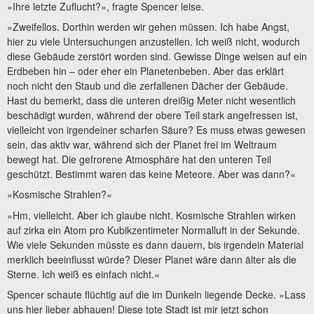
»Ihre letzte Zuflucht?«, fragte Spencer leise.
»Zweifellos. Dorthin werden wir gehen müssen. Ich habe Angst,
hier zu viele Untersuchungen anzustellen. Ich weiß nicht, wodurch
diese Gebäude zerstört worden sind. Gewisse Dinge weisen auf ein
Erdbeben hin – oder eher ein Planetenbeben. Aber das erklärt
noch nicht den Staub und die zerfallenen Dächer der Gebäude.
Hast du bemerkt, dass die unteren dreißig Meter nicht wesentlich
beschädigt wurden, während der obere Teil stark angefressen ist,
vielleicht von irgendeiner scharfen Säure? Es muss etwas gewesen
sein, das aktiv war, während sich der Planet frei im Weltraum
bewegt hat. Die gefrorene Atmosphäre hat den unteren Teil
geschützt. Bestimmt waren das keine Meteore. Aber was dann?«
»Kosmische Strahlen?«
»Hm, vielleicht. Aber ich glaube nicht. Kosmische Strahlen wirken
auf zirka ein Atom pro Kubikzentimeter Normalluft in der Sekunde.
Wie viele Sekunden müsste es dann dauern, bis irgendein Material
merklich beeinflusst würde? Dieser Planet wäre dann älter als die
Sterne. Ich weiß es einfach nicht.«
Spencer schaute flüchtig auf die im Dunkeln liegende Decke. »Lass
uns hier lieber abhauen! Diese tote Stadt ist mir jetzt schon