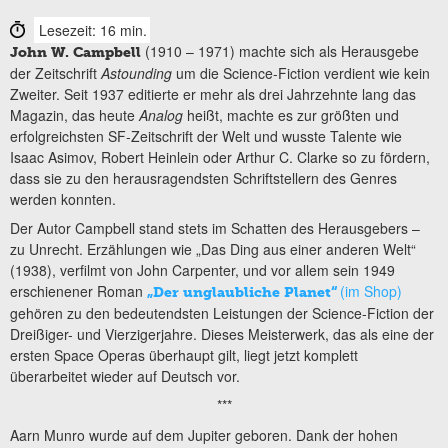
Lesezeit: 16 min.
(1910 – 1971) machte sich als Herausgebe
John W. Campbell
der Zeitschrift
Astounding
um die Science-Fiction verdient wie kein
Zweiter. Seit 1937 editierte er mehr als drei Jahrzehnte lang das
Magazin, das heute
Analog
heißt, machte es zur größten und
erfolgreichsten SF-Zeitschrift der Welt und wusste Talente wie
Isaac Asimov, Robert Heinlein oder Arthur C. Clarke so zu fördern,
dass sie zu den herausragendsten Schriftstellern des Genres
werden konnten.
Der Autor Campbell stand stets im Schatten des Herausgebers –
zu Unrecht. Erzählungen wie „Das Ding aus einer anderen Welt“
(1938), verfilmt von John Carpenter, und vor allem sein 1949
erschienener Roman
(im Shop)
„Der unglaubliche Planet“
gehören zu den bedeutendsten Leistungen der Science-Fiction der
Dreißiger- und Vierzigerjahre. Dieses Meisterwerk, das als eine der
ersten Space Operas überhaupt gilt, liegt jetzt komplett
überarbeitet wieder auf Deutsch vor.
***
Aarn Munro wurde auf dem Jupiter geboren. Dank der hohen