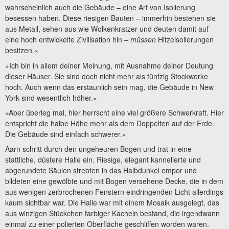
wahrscheinlich auch die Gebäude – eine Art von Isolierung
besessen haben. Diese riesigen Bauten – immerhin bestehen sie
aus Metall, sehen aus wie Wolkenkratzer und deuten damit auf
eine hoch entwickelte Zivilisation hin –
müssen
Hitzeisolierungen
besitzen.«
»Ich bin in allem deiner Meinung, mit Ausnahme deiner Deutung
dieser Häuser. Sie sind doch nicht mehr als fünfzig Stockwerke
hoch. Auch wenn das erstaunlich sein mag, die Gebäude in New
York sind wesentlich höher.«
»Aber überleg mal, hier herrscht eine viel größere Schwerkraft. Hier
entspricht die halbe Höhe mehr als dem Doppelten auf der Erde.
Die Gebäude sind einfach schwerer.«
Aarn schritt durch den ungeheuren Bogen und trat in eine
stattliche, düstere Halle ein. Riesige, elegant kannelierte und
abgerundete Säulen strebten in das Halbdunkel empor und
bildeten eine gewölbte und mit Bogen versehene Decke, die in dem
aus wenigen zerbrochenen Fenstern eindringenden Licht allerdings
kaum sichtbar war. Die Halle war mit einem Mosaik ausgelegt, das
aus winzigen Stückchen farbiger Kacheln bestand, die irgendwann
einmal zu einer polierten Oberfläche geschliffen worden waren.