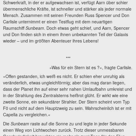
Schwerkraft, in der er aufgewachsen ist, verfügt Aarn über schier
übermenschliche Kräfte, ist schneller und stärker als jeder normale
Mensch. Zusammen mit seinen Freunden Russ Spencer und Don
Carlisle unternimmt er einen Testflug mit dem neuartigen
Raumschiff
Sunbeam
. Doch etwas geht schief, und Aarn, Spencer
und Don finden sich in einem ihnen unbekannten Teil der Galaxis
wieder – und im größten Abenteuer ihres Lebens!
***
»Was für ein Stern ist es ?«, fragte Carlisle.
»Offen gestanden, ich weiß es nicht. Er schien eher unruhig als
veränderlich, etwas ungleichförmig; aber das mag daran liegen,
dass der Planet ihn auf einer sehr nahen Umlaufbahn umkreist und
in der Strahlung des Zentralsterns heißrot glüht. Er wirkt wie eine
zweite Sonne, ein sekundärer Strahler. Der Stern scheint vom Typ
F0 und nicht auf dem Hauptzweig zu sein. Wahrscheinlich ist er mit
Capella zu vergleichen.«
Die
Sunbeam
raste auf die Sonne zu und legte in jeder Sekunde
einen Weg von Lichtwochen zurück. Trotz dieser unmessbaren