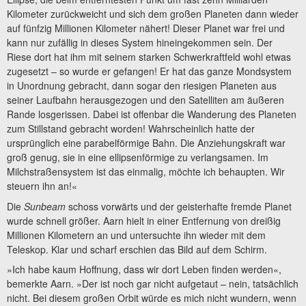
Kilometer zurückweicht und sich dem großen Planeten dann wieder
auf fünfzig Millionen Kilometer nähert! Dieser Planet war frei und
kann nur zufällig in dieses System hineingekommen sein. Der
Riese dort hat ihm mit seinem starken Schwerkraftfeld wohl etwas
zugesetzt – so wurde er gefangen! Er hat das ganze Mondsystem
in Unordnung gebracht, dann sogar den riesigen Planeten aus
seiner Laufbahn herausgezogen und den Satelliten am äußeren
Rande losgerissen. Dabei ist offenbar die Wanderung des Planeten
zum Stillstand gebracht worden! Wahrscheinlich hatte der
ursprünglich eine parabelförmige Bahn. Die Anziehungskraft war
groß genug, sie in eine ellipsenförmige zu verlangsamen. Im
Milchstraßensystem ist das einmalig, möchte ich behaupten. Wir
steuern ihn an!«
Die
Sunbeam
schoss vorwärts und der geisterhafte fremde Planet
wurde schnell größer. Aarn hielt in einer Entfernung von dreißig
Millionen Kilometern an und untersuchte ihn wieder mit dem
Teleskop. Klar und scharf erschien das Bild auf dem Schirm.
»Ich habe kaum Hoffnung, dass wir dort Leben finden werden«,
bemerkte Aarn. »Der ist noch gar nicht aufgetaut – nein, tatsächlich
nicht. Bei diesem großen Orbit würde es mich nicht wundern, wenn