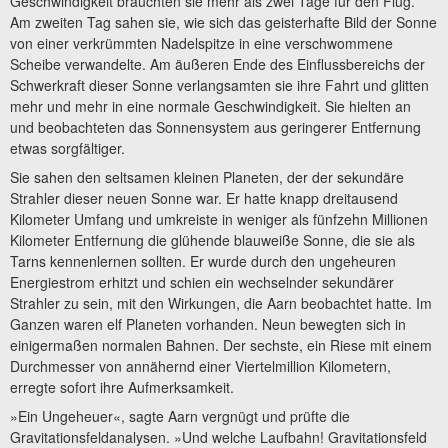
Geschwindigkeit brauchten sie mehr als zwei Tage für den Flug.
Am zweiten Tag sahen sie, wie sich das geisterhafte Bild der Sonne
von einer verkrümmten Nadelspitze in eine verschwommene
Scheibe verwandelte. Am äußeren Ende des Einflussbereichs der
Schwerkraft dieser Sonne verlangsamten sie ihre Fahrt und glitten
mehr und mehr in eine normale Geschwindigkeit. Sie hielten an
und beobachteten das Sonnensystem aus geringerer Entfernung
etwas sorgfältiger.
Sie sahen den seltsamen kleinen Planeten, der der sekundäre
Strahler dieser neuen Sonne war. Er hatte knapp dreitausend
Kilometer Umfang und umkreiste in weniger als fünfzehn Millionen
Kilometer Entfernung die glühende blauweiße Sonne, die sie als
Tarns kennenlernen sollten. Er wurde durch den ungeheuren
Energiestrom erhitzt und schien ein wechselnder sekundärer
Strahler zu sein, mit den Wirkungen, die Aarn beobachtet hatte. Im
Ganzen waren elf Planeten vorhanden. Neun bewegten sich in
einigermaßen normalen Bahnen. Der sechste, ein Riese mit einem
Durchmesser von annähernd einer Viertelmillion Kilometern,
erregte sofort ihre Aufmerksamkeit.
»Ein Ungeheuer«, sagte Aarn vergnügt und prüfte die
Gravitationsfeldanalysen. »Und welche Laufbahn! Gravitationsfeld