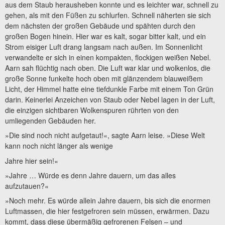
aus dem Staub herausheben konnte und es leichter war, schnell zu
gehen, als mit den Füßen zu schlurfen. Schnell näherten sie sich
dem nächsten der großen Gebäude und spähten durch den
großen Bogen hinein. Hier war es kalt, sogar bitter kalt, und ein
Strom eisiger Luft drang langsam nach außen. Im Sonnenlicht
verwandelte er sich in einen kompakten, flockigen weißen Nebel.
Aarn sah flüchtig nach oben. Die Luft war klar und wolkenlos, die
große Sonne funkelte hoch oben mit glänzendem blauweißem
Licht, der Himmel hatte eine tiefdunkle Farbe mit einem Ton Grün
darin. Keinerlei Anzeichen von Staub oder Nebel lagen in der Luft,
die einzigen sichtbaren Wolkenspuren rührten von den
umliegenden Gebäuden her.
»Die sind noch nicht aufgetaut!«, sagte Aarn leise. »Diese Welt
kann noch nicht länger als wenige
Jahre hier sein!«
»Jahre … Würde es denn Jahre dauern, um das alles
aufzutauen?«
»Noch mehr. Es würde allein Jahre dauern, bis sich die enormen
Luftmassen, die hier festgefroren sein müssen, erwärmen. Dazu
kommt, dass diese übermäßig gefrorenen Felsen – und