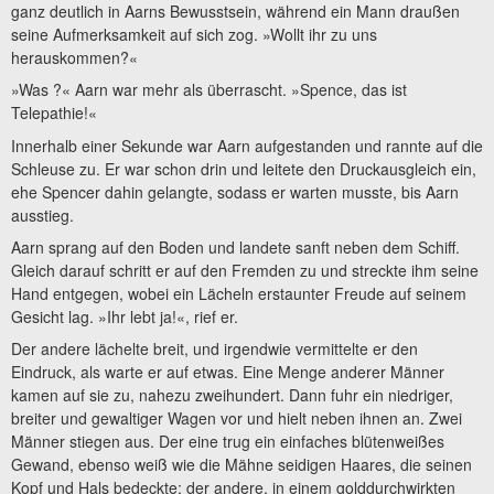
ganz deutlich in Aarns Bewusstsein, während ein Mann draußen
seine Aufmerksamkeit auf sich zog. »Wollt ihr zu uns
herauskommen?«
»Was ?« Aarn war mehr als überrascht. »Spence, das ist
Telepathie!«
Innerhalb einer Sekunde war Aarn aufgestanden und rannte auf die
Schleuse zu. Er war schon drin und leitete den Druckausgleich ein,
ehe Spencer dahin gelangte, sodass er warten musste, bis Aarn
ausstieg.
Aarn sprang auf den Boden und landete sanft neben dem Schiff.
Gleich darauf schritt er auf den Fremden zu und streckte ihm seine
Hand entgegen, wobei ein Lächeln erstaunter Freude auf seinem
Gesicht lag. »Ihr lebt ja!«, rief er.
Der andere lächelte breit, und irgendwie vermittelte er den
Eindruck, als warte er auf etwas. Eine Menge anderer Männer
kamen auf sie zu, nahezu zweihundert. Dann fuhr ein niedriger,
breiter und gewaltiger Wagen vor und hielt neben ihnen an. Zwei
Männer stiegen aus. Der eine trug ein einfaches blütenweißes
Gewand, ebenso weiß wie die Mähne seidigen Haares, die seinen
Kopf und Hals bedeckte; der andere, in einem golddurchwirkten