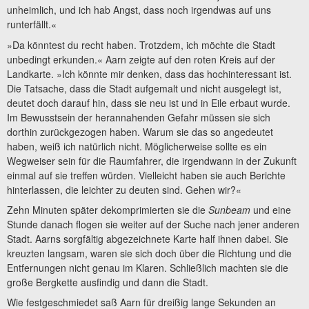
unheimlich, und ich hab Angst, dass noch irgendwas auf uns
runterfällt.«
»Da könntest du recht haben. Trotzdem, ich möchte die Stadt
unbedingt erkunden.« Aarn zeigte auf den roten Kreis auf der
Landkarte. »Ich könnte mir denken, dass das hochinteressant ist.
Die Tatsache, dass die Stadt aufgemalt und nicht ausgelegt ist,
deutet doch darauf hin, dass sie neu ist und in Eile erbaut wurde.
Im Bewusstsein der herannahenden Gefahr müssen sie sich
dorthin zurückgezogen haben. Warum sie das so angedeutet
haben, weiß ich natürlich nicht. Möglicherweise sollte es ein
Wegweiser sein für die Raumfahrer, die irgendwann in der Zukunft
einmal auf sie treffen würden. Vielleicht haben sie auch Berichte
hinterlassen, die leichter zu deuten sind. Gehen wir?«
Zehn Minuten später dekomprimierten sie die
Sunbeam
und eine
Stunde danach flogen sie weiter auf der Suche nach jener anderen
Stadt. Aarns sorgfältig abgezeichnete Karte half ihnen dabei. Sie
kreuzten langsam, waren sie sich doch über die Richtung und die
Entfernungen nicht genau im Klaren. Schließlich machten sie die
große Bergkette ausfindig und dann die Stadt.
Wie festgeschmiedet saß Aarn für dreißig lange Sekunden an