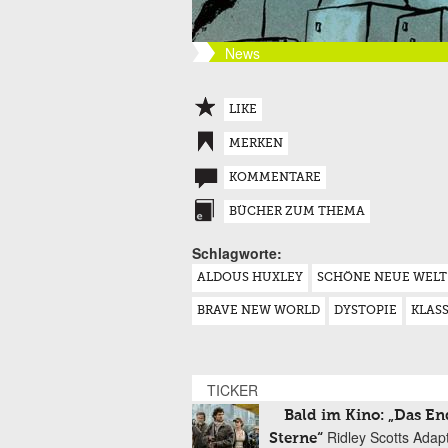
News
LIKE
MERKEN
KOMMENTARE
BÜCHER ZUM THEMA
Schlagworte:
ALDOUS HUXLEY
SCHÖNE NEUE WELT
BRAVE NEW WORLD
DYSTOPIE
KLAS
TICKER
Bald im Kino: „Das En
Ridley Scotts Adap
Sterne“