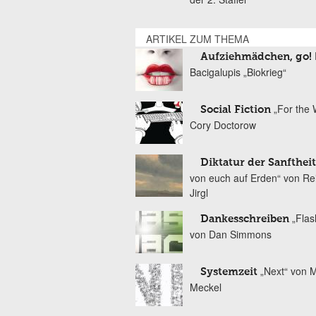
ARTIKEL ZUM THEMA
Aufziehmädchen, go!
Bacigalupis „Biokrieg“
„For the 
Social Fiction
Cory Doctorow
Diktatur der Sanftheit
von euch auf Erden“ von Re
Jirgl
„Fla
Dankesschreiben
von Dan Simmons
„Next“ von 
Systemzeit
Meckel