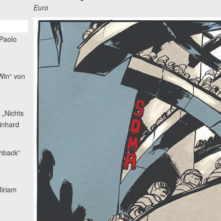
Euro
Paolo
Win“ von
„Nichts
inhard
shback“
Miriam