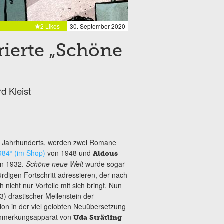
2 Likes
30. September 2020
rierte „Schöne
d Kleist
0. Jahrhunderts, werden zwei Romane
984“ (im Shop)
von 1948 und
Aldous
on 1932.
Schöne neue Welt
wurde sogar
würdigen
Fortschritt adressieren, der nach
ch nicht nur Vorteile mit sich bringt. Nun
3) drastischer Meilenstein der
ion in der viel gelobten Neuübersetzung
 Anmerkungsapparat von
Uda Strätling