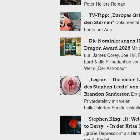
Peter Hellers Roman
TV-Tipp: „Europas Gri
Dokumentat
den Sternen“
heute auf Arte
Die Nominierungen f
Mit 
Dragon Award 2026
u.a. James Corey, Joe Hill, 
Lord & die Filmadaption vo
Weirs „Der Astronaut“
„Legion – Die vielen 
des Stephen Leeds“ von
Ein 
Brandon Sanderson
Privatdetektiv mit vielen
halluzinierten Persönlichkei
Stephen King: „It: We
to Derry“ - In der Krise
„große Depression“ als Hint
der 2. Staffel