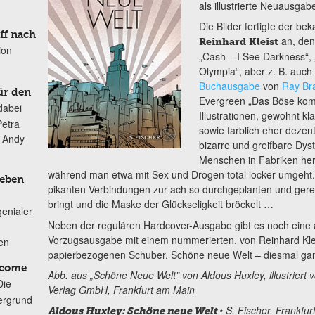
als illustrierte Neuausgab
Die Bilder fertigte der b
ff nach
an, den
Reinhard Kleist
ion
„Cash – I See Darkness“,
Olympia“, aber z. B. auch 
Buchausgabe
von
Ray Br
ür den
Evergreen „Das Böse komm
dabei
Illustrationen, gewohnt k
Petra
sowie farblich eher dezen
n Andy
bizarre und greifbare Dyst
Menschen in Fabriken herg
während man etwa mit Sex und Drogen total locker umgeht.
Leben
pikanten Verbindungen zur ach so durchgeplanten und gerege
bringt und die Maske der Glückseligkeit bröckelt …
genialer
Neben der regulären Hardcover-Ausgabe gibt es noch eine a
Vorzugsausgabe mit einem nummerierten, von Reinhard Klei
ten
papierbezogenen Schuber. Schöne neue Welt – diesmal ga
lcome
Abb. aus „Schöne Neue Welt” von Aldous Huxley, illustriert 
Die
Verlag GmbH, Frankfurt am Main
ergrund
• S. Fischer, Frankfur
Aldous Huxley: Schöne neue Welt