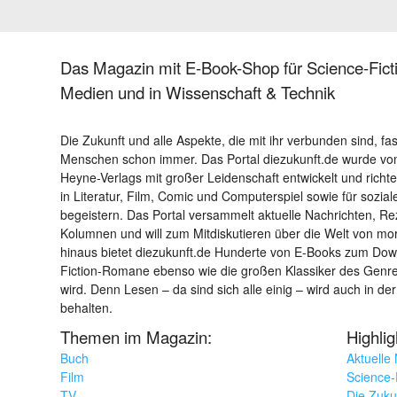
Das Magazin mit E-Book-Shop für Science-Ficti
Medien und in Wissenschaft & Technik
Die Zukunft und alle Aspekte, die mit ihr verbunden sind, fa
Menschen schon immer. Das Portal diezukunft.de wurde von
Heyne-Verlags mit großer Leidenschaft entwickelt und richtet 
in Literatur, Film, Comic und Computerspiel sowie für sozia
begeistern. Das Portal versammelt aktuelle Nachrichten, R
Kolumnen und will zum Mitdiskutieren über die Welt von m
hinaus bietet diezukunft.de Hunderte von E-Books zum Down
Fiction-Romane ebenso wie die großen Klassiker des Genres 
wird. Denn Lesen – da sind sich alle einig – wird auch in der
behalten.
Themen im Magazin:
Highli
Buch
Aktuelle
Film
Science-F
TV
Die Zuku