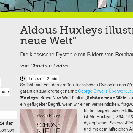
Aldous Huxleys illust
neue Welt“
Die klassische Dystopie mit Bildern von Reinhar
von
Christian Endres
Lesezeit: 2 min.
Spricht man von den großen, klassischen Dystopien des 2
garantiert zuallererst genannt:
George Orwells Überwerk „1
SIKER
„Brave New World“ alias „
“ v
Huxleys
Schöne neue Welt
ein geflügelter Begriff, wenn wir einen vermeintlichen, frag
hinten losgeht oder letztli
ist Mr. Huxleys (1894–196
dystopischen Science-Fict
de der
und mit dem hilfreichen
tion von