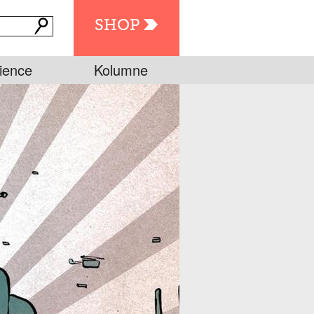
SHOP
ience
Kolumne