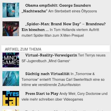
Obama empfiehlt: George Saunders
Am Sterbebett eines Öltycoons
„Nachtwache“
„Spider-Man: Brand New Day“ – Brandneu?
In Tom Hollands viertem Auftritt
Ein bisschen …
mutiert Spider-Man zum X-Men-Prequel
ARTIKEL ZUM THEMA
Teri Terrys neues
Virtual-Reality-Verweigerin
SF-Jugendbuch „Mind Games“
In „Tomorrow &
Süchtig nach Virtualität
Tomorrow” entwirft Thomas Carl Sweterlitsch eine so
intime wie verstörende Zukunftsvision
Andy Weir, Cory Doctorow und
Press Start to Play
viele mehr schreiben über Videogames