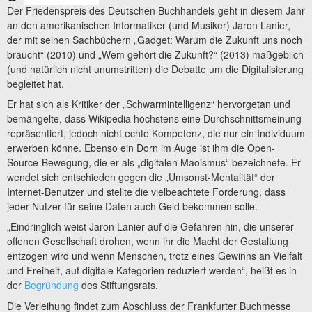
Der Friedenspreis des Deutschen Buchhandels geht in diesem Jahr
an den amerikanischen Informatiker (und Musiker) Jaron Lanier,
der mit seinen Sachbüchern „Gadget: Warum die Zukunft uns noch
braucht“ (2010) und „Wem gehört die Zukunft?“ (2013) maßgeblich
(und natürlich nicht unumstritten) die Debatte um die Digitalisierung
begleitet hat.
Er hat sich als Kritiker der „Schwarmintelligenz“ hervorgetan und
bemängelte, dass Wikipedia höchstens eine Durchschnittsmeinung
repräsentiert, jedoch nicht echte Kompetenz, die nur ein Individuum
erwerben könne. Ebenso ein Dorn im Auge ist ihm die Open-
Source-Bewegung, die er als „digitalen Maoismus“ bezeichnete. Er
wendet sich entschieden gegen die „Umsonst-Mentalität“ der
Internet-Benutzer und stellte die vielbeachtete Forderung, dass
jeder Nutzer für seine Daten auch Geld bekommen solle.
„Eindringlich weist Jaron Lanier auf die Gefahren hin, die unserer
offenen Gesellschaft drohen, wenn ihr die Macht der Gestaltung
entzogen wird und wenn Menschen, trotz eines Gewinns an Vielfalt
und Freiheit, auf digitale Kategorien reduziert werden“, heißt es in
der
Begründung
des Stiftungsrats.
Die Verleihung findet zum Abschluss der Frankfurter Buchmesse