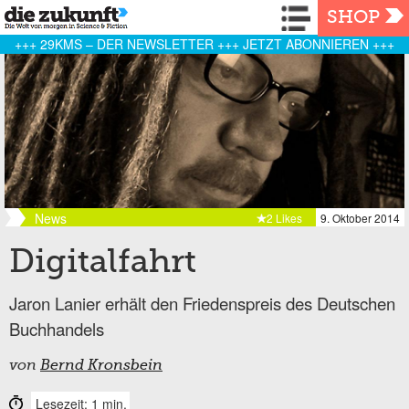
Navigation
SHOP
+++ 29KMS – DER NEWSLETTER +++ JETZT ABONNIEREN +++
News
2 Likes
9. Oktober 2014
Digitalfahrt
Jaron Lanier erhält den Friedenspreis des Deutschen
Buchhandels
von
Bernd Kronsbein
Lesezeit: 1 min.