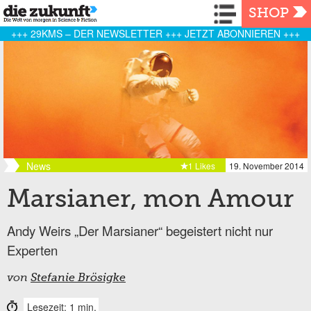
Navigation
SHOP
+++ 29KMS – DER NEWSLETTER +++ JETZT ABONNIEREN +++
News
1 Likes
19. November 2014
Marsianer, mon Amour
Andy Weirs „Der Marsianer“ begeistert nicht nur
Experten
von
Stefanie Brösigke
Lesezeit: 1 min.