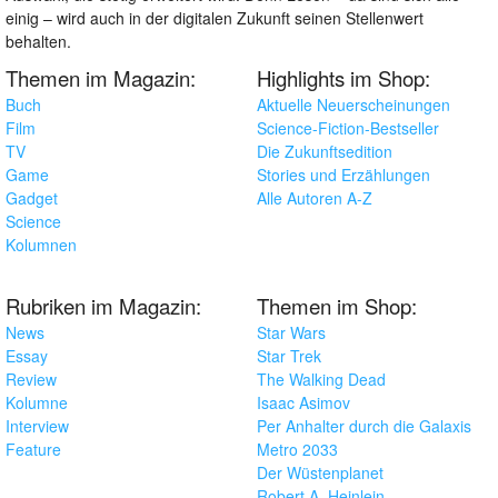
einig – wird auch in der digitalen Zukunft seinen Stellenwert
behalten.
Themen im Magazin:
Highlights im Shop:
Buch
Aktuelle Neuerscheinungen
Film
Science-Fiction-Bestseller
TV
Die Zukunftsedition
Game
Stories und Erzählungen
Gadget
Alle Autoren A-Z
Science
Kolumnen
Rubriken im Magazin:
Themen im Shop:
News
Star Wars
Essay
Star Trek
Review
The Walking Dead
Kolumne
Isaac Asimov
Interview
Per Anhalter durch die Galaxis
Feature
Metro 2033
Der Wüstenplanet
Robert A. Heinlein