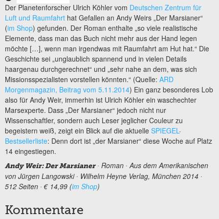
Der Planetenforscher Ulrich Köhler vom
Deutschen Zentrum für
Luft und Raumfahrt
hat Gefallen an Andy Weirs „Der Marsianer“
(
im Shop
) gefunden. Der Roman enthalte „so viele realistische
Elemente, dass man das Buch nicht mehr aus der Hand legen
möchte […], wenn man irgendwas mit Raumfahrt am Hut hat.“ Die
Geschichte sei „unglaublich spannend und in vielen Details
haargenau durchgerechnet“ und „sehr nahe an dem, was sich
Missionsspezialisten vorstellen könnten.“ (Quelle:
ARD
Morgenmagazin, Beitrag vom 5.11.2014
) Ein ganz besonderes Lob
also für Andy Weir, immerhin ist Ulrich Köhler ein waschechter
Marsexperte. Dass „Der Marsianer“ jedoch nicht nur
Wissenschaftler, sondern auch Leser jeglicher Couleur zu
begeistern weiß, zeigt ein Blick auf die aktuelle
SPIEGEL-
Bestsellerliste
: Denn dort ist „der Marsianer“ diese Woche auf Platz
14 eingestiegen.
∙ Roman ∙ Aus dem Amerikanischen
Andy Weir: Der Marsianer
von Jürgen Langowski ∙ Wilhelm Heyne Verlag, München 2014 ∙
512 Seiten ∙ € 14,99 (
im Shop
)
Kommentare