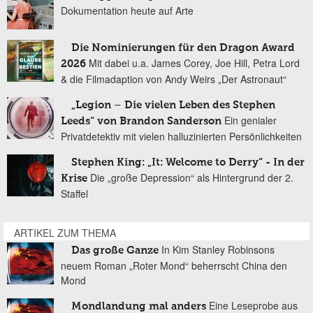
Dokumentation heute auf Arte
Die Nominierungen für den Dragon Award
Mit dabei u.a. James Corey, Joe Hill, Petra Lord
2026
& die Filmadaption von Andy Weirs „Der Astronaut“
„Legion – Die vielen Leben des Stephen
Ein genialer
Leeds“ von Brandon Sanderson
Privatdetektiv mit vielen halluzinierten Persönlichkeiten
Stephen King: „It: Welcome to Derry“ - In der
Die „große Depression“ als Hintergrund der 2.
Krise
Staffel
ARTIKEL ZUM THEMA
In Kim Stanley Robinsons
Das große Ganze
neuem Roman „Roter Mond“ beherrscht China den
Mond
Eine Leseprobe aus
Mondlandung mal anders