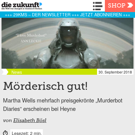
Navigation
SHOP
+++ 29KMS – DER NEWSLETTER +++ JETZT ABONNIEREN +++
News
30. September 2018
Mörderisch gut!
Martha Wells mehrfach preisgekrönte „Murderbot
Diaries“ erscheinen bei Heyne
von
Elisabeth Bösl
Lesezeit: 2 min.