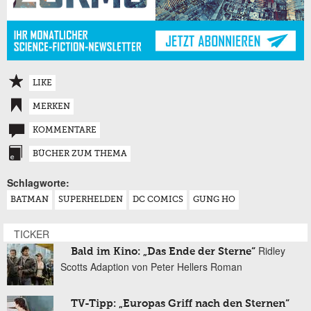
LIKE
MERKEN
KOMMENTARE
BÜCHER ZUM THEMA
Schlagworte:
BATMAN
SUPERHELDEN
DC COMICS
GUNG HO
TICKER
Ridley
Bald im Kino: „Das Ende der Sterne“
Scotts Adaption von Peter Hellers Roman
TV-Tipp: „Europas Griff nach den Sternen“