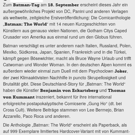
Zum
am
erscheint dieses Jahr ein
Batman-Tag
18. September
außergewöhnliches Projekt von DC, Panini und anderen Verlagen
als weltweite, zeitgleiche Erstveröffentlichung: Die Comicanthologie
„
“ mit 14 neuen Kurzgeschichten von
Batman: The World
Künstlern aus genauso vielen Nationen, die Gotham Citys Caped
Crusader von Amerika aus einmal rund um den Globus führen.
Batman verschlägt es unter anderem nach Italien, Russland, Polen,
Mexiko, Südkorea, Japan, Spanien, Frankreich und in die Türkei,
kämpft gegen Bösewichter, macht als Bruce Wayne Urlaub und trifft
Catwoman und Wonder Woman. In den deutschen Alpen kommt es
außerdem wieder einmal zum Duell mit dem Psychoclown
,
Joker
der zwei Klimaaktivisten Nachhilfe in puncto Skrupellosigkeit und
Brutalität gibt. Diese Deutschland-Story für „Batman: The World“
haben die Künstler
und
Benjamin von Eckartsberg
Thomas
inszeniert, bekannt für ihre international
von Kummant
erfolgreiche postapokalyptische Comicserie „Gung Ho“ (dt. bei
Cross Cult). Weitere Beiträge stammen von Lee Bermejo, Brian
Azzarello, Paco Roca und anderen.
Die Anthologie „Batman: The World“ erscheint als Paperback, als
auf 999 Exemplare limitiertes Hardcover-Variant mit von Kummant-