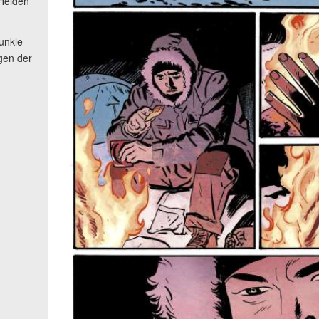
Helden
unkle
gen der