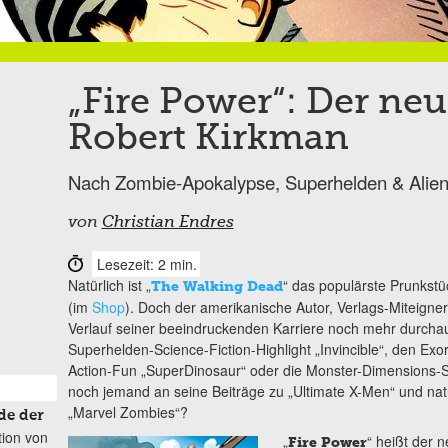
„Fire Power“: Der ne
Robert Kirkman
Nach Zombie-Apokalypse, Superhelden & Alien-
von
Christian Endres
Lesezeit: 2 min.
Natürlich ist „
“ das populärste Prunkst
The Walking Dead
(im
Shop
). Doch der amerikanische Autor, Verlags-Miteigne
Verlauf seiner beeindruckenden Karriere noch mehr durcha
Superhelden-Science-Fiction-Highlight „Invincible“, den Exor
Action-Fun „SuperDinosaur“ oder die Monster-Dimensions-SF
noch jemand an seine Beiträge zu „Ultimate X-Men“ und nat
„Marvel Zombies“?
de der
tion von
„
“ heißt der 
Fire Power