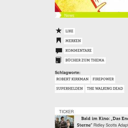
News
LIKE
MERKEN
KOMMENTARE
BÜCHER ZUM THEMA
Schlagworte:
ROBERT KIRKMAN
FIREPOWER
SUPERHELDEN
THE WALKING DEAD
TICKER
Bald im Kino: „Das En
Ridley Scotts Adap
Sterne“