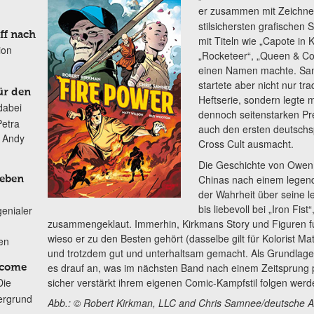
er zusammen mit Zeichn
stilsichersten grafischen 
ff nach
mit Titeln wie „Capote in 
ion
„Rocketeer“, „Queen & Cou
einen Namen machte. Sam
startete aber nicht nur tra
ür den
Heftserie, sondern legte m
dabei
dennoch seitenstarken Pr
Petra
auch den ersten deutschs
n Andy
Cross Cult ausmacht.
Die Geschichte von Owen 
Chinas nach einem legen
Leben
der Wahrheit über seine le
bis liebevoll bei „Iron Fis
genialer
zusammengeklaut. Immerhin, Kirkmans Story und Figuren fu
wieso er zu den Besten gehört (dasselbe gilt für Kolorist M
ten
und trotzdem gut und unterhaltsam gemacht. Als Grundlage 
es drauf an, was im nächsten Band nach einem Zeitsprung
lcome
sicher verstärkt ihrem eigenen Comic-Kampfstil folgen werd
Die
ergrund
Abb.: © Robert Kirkman, LLC and Chris Samnee/deutsche A