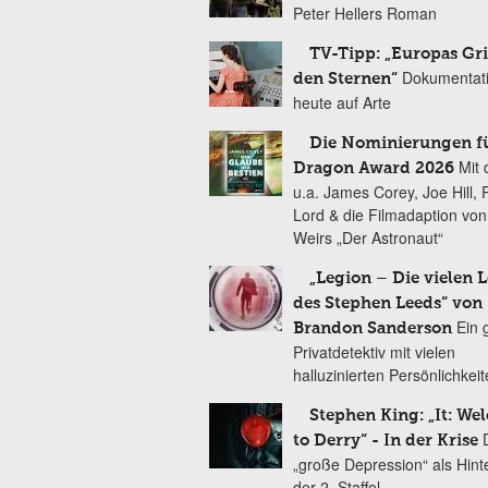
Peter Hellers Roman
TV-Tipp: „Europas Gri
Dokumentat
den Sternen“
heute auf Arte
Die Nominierungen f
Mit 
Dragon Award 2026
u.a. James Corey, Joe Hill, 
Lord & die Filmadaption vo
Weirs „Der Astronaut“
„Legion – Die vielen 
des Stephen Leeds“ von
Ein 
Brandon Sanderson
Privatdetektiv mit vielen
halluzinierten Persönlichkei
Stephen King: „It: We
to Derry“ - In der Krise
„große Depression“ als Hint
der 2. Staffel