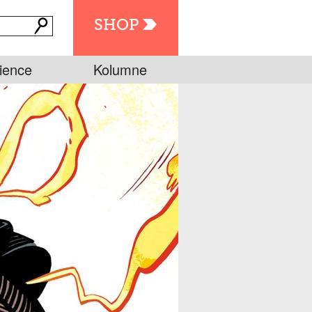
SHOP
ience
Kolumne