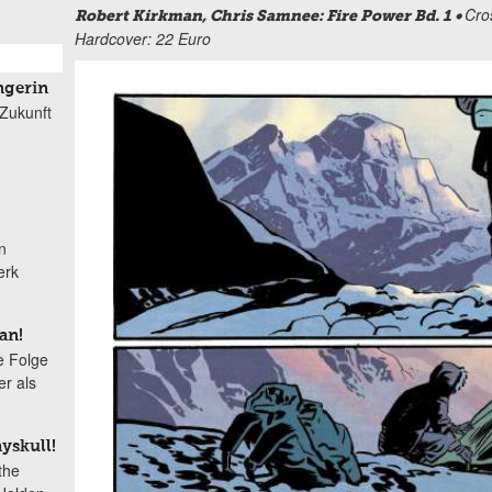
Cro
Robert Kirkman, Chris Samnee: Fire Power Bd. 1 •
Hardcover: 22 Euro
gerin
 Zukunft
n
erk
an!
te Folge
r als
yskull!
the