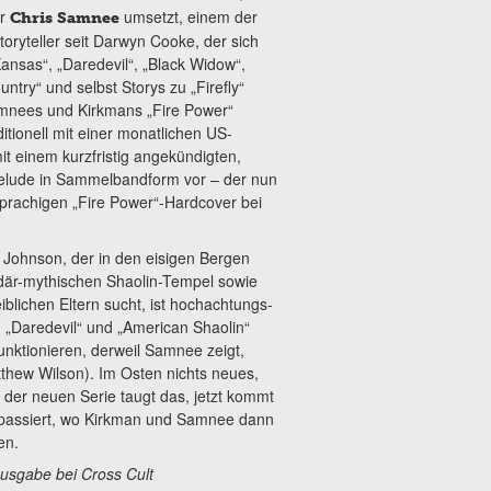
er
umsetzt, einem der
Chris
Samnee
Storyteller seit Darwyn Cooke, der sich
Kansas“, „Daredevil“, „Black Widow“,
ntry“ und selbst Storys zu „Firefly“
nees und Kirkmans „Fire Power“
ditionell mit einer monatlichen US-
it einem kurzfristig angekündigten,
elude in Sammelbandform vor – der nun
prachigen „Fire Power“-Hardcover bei
Johnson, der in den eisigen Bergen
där-mythischen Shaolin-Tempel sowie
iblichen Eltern sucht, ist hochachtungs-
t“, „Daredevil“ und „American Shaolin“
nktionieren, derweil Samnee zeigt,
atthew Wilson). Im Osten nichts neues,
der neuen Serie taugt das, jetzt kommt
 passiert, wo Kirkman und Samnee dann
en.
usgabe bei Cross Cult