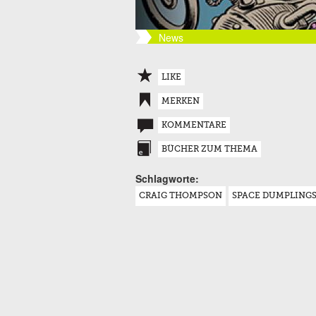
News
LIKE
MERKEN
KOMMENTARE
BÜCHER ZUM THEMA
Schlagworte:
CRAIG THOMPSON
SPACE DUMPLING