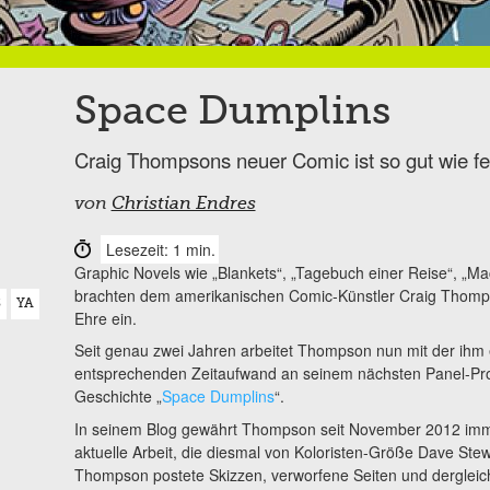
Space Dumplins
Craig Thompsons neuer Comic ist so gut wie fe
von
Christian Endres
Lesezeit: 1 min.
Graphic Novels wie „Blankets“, „Tagebuch einer Reise“, „Ma
brachten dem amerikanischen Comic-Künstler Craig Thomps
S
YA
Ehre ein.
Seit genau zwei Jahren arbeitet Thompson nun mit der ihm
entsprechenden Zeitaufwand an seinem nächsten Panel-Proj
Geschichte „
Space Dumplins
“.
In seinem Blog gewährt Thompson seit November 2012 immer
aktuelle Arbeit, die diesmal von Koloristen-Größe Dave Ste
Thompson postete Skizzen, verworfene Seiten und dergleic