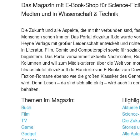
Das Magazin mit E-Book-Shop für Science-Ficti
Medien und in Wissenschaft & Technik
Die Zukunft und alle Aspekte, die mit ihr verbunden sind, fa
Menschen schon immer. Das Portal diezukunft.de wurde von
Heyne-Verlags mit großer Leidenschaft entwickelt und richtet 
in Literatur, Film, Comic und Computerspiel sowie für sozia
begeistern. Das Portal versammelt aktuelle Nachrichten, R
Kolumnen und will zum Mitdiskutieren über die Welt von m
hinaus bietet diezukunft.de Hunderte von E-Books zum Down
Fiction-Romane ebenso wie die großen Klassiker des Genres 
wird. Denn Lesen – da sind sich alle einig – wird auch in der
behalten.
Themen im Magazin:
Highli
Buch
Aktuelle
Film
Science-F
TV
Die Zuku
Game
Stories 
Gadget
Alle Aut
Science