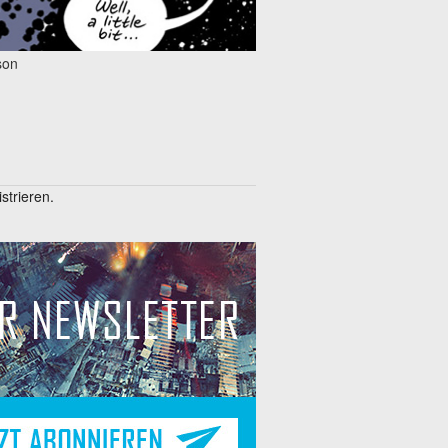
son
trieren.