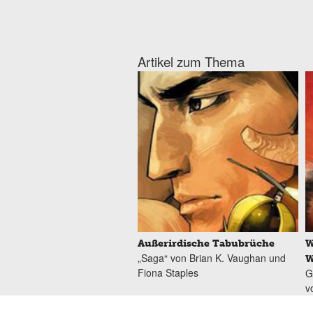
Artikel zum Thema
Außerirdische Tabubrüche
W
„Saga“ von Brian K. Vaughan und
W
Fiona Staples
G
v