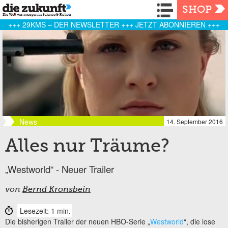
Navigation
SHOP
+++ 29KMS – DER NEWSLETTER +++ JETZT ABONNIEREN +++
News
14. September 2016
Alles nur Träume?
„Westworld“ - Neuer Trailer
von
Bernd Kronsbein
Lesezeit: 1 min.
Die bisherigen Trailer der neuen HBO-Serie „
Westworld
“, die lose