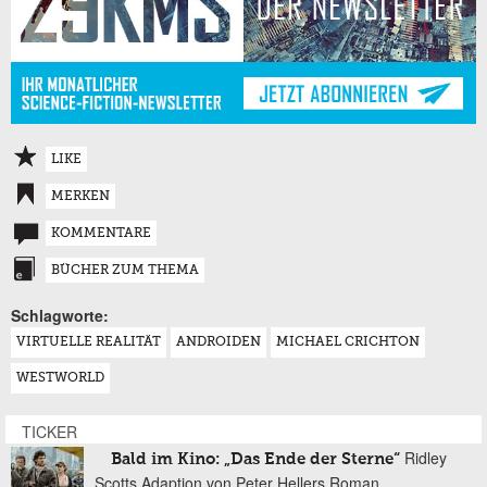
LIKE
MERKEN
KOMMENTARE
BÜCHER ZUM THEMA
Schlagworte:
VIRTUELLE REALITÄT
ANDROIDEN
MICHAEL CRICHTON
WESTWORLD
TICKER
Ridley
Bald im Kino: „Das Ende der Sterne“
Scotts Adaption von Peter Hellers Roman