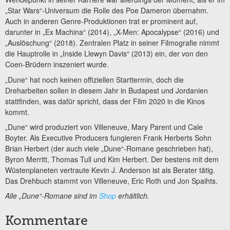
„Star Wars“-Universum die Rolle des Poe Dameron übernahm.
Auch in anderen Genre-Produktionen trat er prominent auf,
darunter in „Ex Machina“ (2014), „X-Men: Apocalypse“ (2016) und
„Auslöschung“ (2018). Zentralen Platz in seiner Filmografie nimmt
die Hauptrolle in „Inside Llewyn Davis“ (2013) ein, der von den
Coen-Brüdern inszeniert wurde.
„Dune“ hat noch keinen offiziellen Starttermin, doch die
Dreharbeiten sollen in diesem Jahr in Budapest und Jordanien
stattfinden, was dafür spricht, dass der Film 2020 in die Kinos
kommt.
„Dune“ wird produziert von Villeneuve, Mary Parent und Cale
Boyter. Als Executive Producers fungieren Frank Herberts Sohn
Brian Herbert (der auch viele „Dune“-Romane geschrieben hat),
Byron Merritt, Thomas Tull und Kim Herbert. Der bestens mit dem
Wüstenplaneten vertraute Kevin J. Anderson ist als Berater tätig.
Das Drehbuch stammt von Villeneuve, Eric Roth und Jon Spaihts.
Alle „Dune“-Romane sind im
Shop
erhältlich.
Kommentare