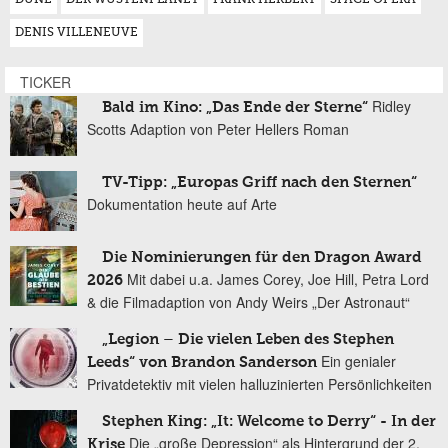
DENIS VILLENEUVE
TICKER
Ridley
Bald im Kino: „Das Ende der Sterne“
Scotts Adaption von Peter Hellers Roman
TV-Tipp: „Europas Griff nach den Sternen“
Dokumentation heute auf Arte
Die Nominierungen für den Dragon Award
Mit dabei u.a. James Corey, Joe Hill, Petra Lord
2026
& die Filmadaption von Andy Weirs „Der Astronaut“
„Legion – Die vielen Leben des Stephen
Ein genialer
Leeds“ von Brandon Sanderson
Privatdetektiv mit vielen halluzinierten Persönlichkeiten
Stephen King: „It: Welcome to Derry“ - In der
Die „große Depression“ als Hintergrund der 2.
Krise