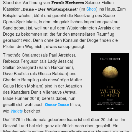
Stand der Verfilmung von
Science-Fiction-
Frank Herberts
Klassiker „
“ (im
Shop
) ins Haus. Zum
Dune - Der Wüstenplanet
Beispiel wächst, blüht und gedeiht die Besetzung des Space-
Opera-Spektakels, in dem ein galaktisches Imperium quasi auf
Sand gebaut ist, weil nur auf dem Wüstenplaneten Arrakis eine
Droge zu bekommen ist, die für den interstellaren Raumflug
gebraucht wird. Denn ohne den Konsum der Droge finden die
Piloten den Weg nicht, etwas salopp gesagt.
Timothée Chalamet (als Paul Atreides),
Rebecca Ferguson (als Lady Jessica),
Stellan Skarsgård (Baron Harkonnen),
Dave Bautista (als Glossu Rabban) und
Charlotte Rampling (als ehrwürdige Mutter
Gaius Helen Mohiam) sind in der Adaption
des Kanadiers Denis Villeneuve (Arrival,
Blade Runner 2049) bereits dabei, nun
gesellt sich wohl auch
hinzu,
Oscar Isaac
wie
Variety
berichtet.
Der 1979 in Guatemala geborene Isaac ist seit über 20 Jahren im
Geschäft und hat sich ganz allmählich nach oben gespielt. Ein
Wendepunkt in seiner Karriere war allerdings der Moment, als er im